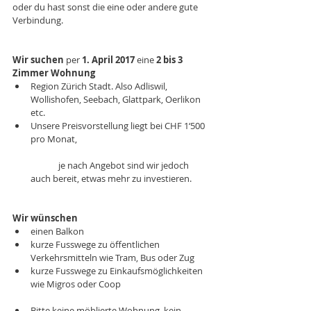
oder du hast sonst die eine oder andere gute 
Verbindung. 
Wir suchen 
per 
1. April 2017 
eine 
2 bis 3 
Zimmer Wohnung 
Region Zürich Stadt. Also Adliswil, 
Wollishofen, Seebach, Glattpark, Oerlikon 
etc.   
Unsere Preisvorstellung liegt bei CHF 1‘500 
pro Monat,
	je nach Angebot sind wir jedoch 
auch bereit, etwas mehr zu investieren.  
Wir wünschen 
einen Balkon  
kurze Fusswege zu öffentlichen 
Verkehrsmitteln wie Tram, Bus oder Zug   
kurze Fusswege zu Einkaufsmöglichkeiten 
wie Migros oder Coop
Bitte keine möblierte Wohnung, kein 