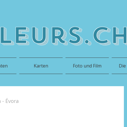
leurs.c
hten
Karten
Foto und Film
Die
 - Évora