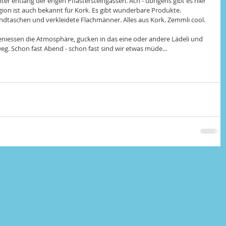
er entlang der engen Pflastersteingassen. Ach - übrigens gibt es hier 
gion ist auch bekannt für Kork. Es gibt wunderbare Produkte. 
dtaschen und verkleidete Flachmänner. Alles aus Kork. Zemmli cool. 
niessen die Atmosphäre, gucken in das eine oder andere Lädeli und 
. Schon fast Abend - schon fast sind wir etwas müde...