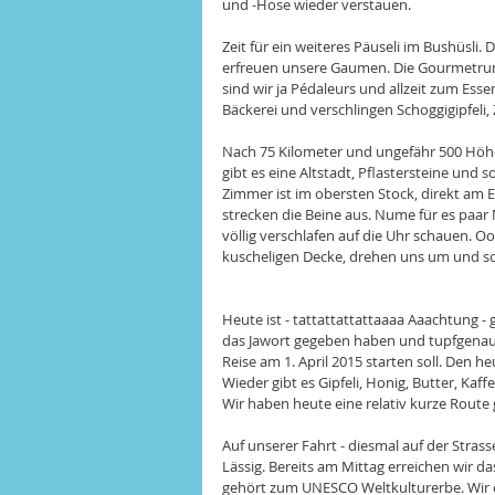
und -Hose wieder verstauen.
Zeit für ein weiteres Päuseli im Bushüsli.
erfreuen unsere Gaumen. Die Gourmetrunde
sind wir ja Pédaleurs und allzeit zum Ess
Bäckerei und verschlingen Schoggigipfeli,
Nach 75 Kilometer und ungefähr 500 Höhe
gibt es eine Altstadt, Pflastersteine und 
Zimmer ist im obersten Stock, direkt am 
strecken die Beine aus. Nume für es paar
völlig verschlafen auf die Uhr schauen. O
kuscheligen Decke, drehen uns um und sc
Heute ist - tattattattattaaaa Aaachtung - gr
das Jawort gegeben haben und tupfgenau d
Reise am 1. April 2015 starten soll. Den 
Wieder gibt es Gipfeli, Honig, Butter, Kaf
Wir haben heute eine relativ kurze Route 
Auf unserer Fahrt - diesmal auf der Stra
Lässig. Bereits am Mittag erreichen wir das
gehört zum UNESCO Weltkulturerbe. Wir 