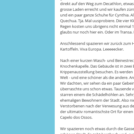
direkt auf den Weg zum Decathlon, etwas
grosse Laden erreicht und wir kaufen zün
und ein paar ganze Schuhe für Cynthia. A
Quechua. Tja. Mal uusprobiere. Die vier 
Regen kosten uns übrigens nicht einmal 12
glaubs nur noch hier ein. Oder im Transa. Is
Anschliessend spazieren wir zurück zum 
Kartoffeln. Viva Europa. Leeeeecker. 
Nach einer kurzen Wasch- und Beinestreck
Knochenkapelle. Das Gebäude ist in zwei 
Krippenausstellung besuchen. Es werden Kr
Welt - und eine schöner als die andere. A
Wir dachten, wir sehen da ein paar Gebei
überraschte uns schon etwas. Tausende vo
starren einem die Schädelhöhlen an. Sehr
ehemaligen Bewohnern der Stadt. Also nicht
Verstorbenen nach der Verwesung aus dem
der ultimativ romantischste Ort für einen
Capelo dos Ossos. 
Wir spazieren noch etwas durch die Gass