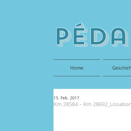
péda
Home
Geschic
15. Feb. 2017
Km 28584 – Km 28692_Lissabon