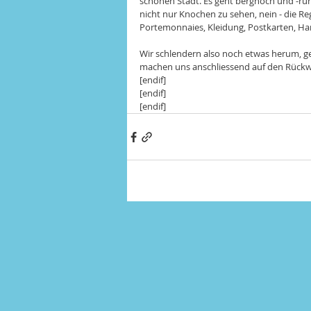
schönen Stadt. Es geht berghoch und -runt
nicht nur Knochen zu sehen, nein - die Re
Portemonnaies, Kleidung, Postkarten, Han
Wir schlendern also noch etwas herum, ge
machen uns anschliessend auf den Rückweg
[endif]
[endif]
[endif]