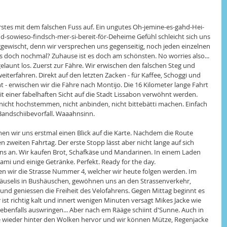
es mit dem falschen Fuss auf. Ein ungutes Oh-jemine-es-gahd-Hei-
-sowieso-findsch-mer-si-bereit-för-Deheime Gefühl schleicht sich uns 
eggewischt, denn wir versprechen uns gegenseitig, noch jeden einzelnen 
es doch nochmal? Zuhause ist es doch am schönsten. No worries also... 
launt los. Zuerst zur Fähre. Wir erwischen den falschen Steg und 
terfahren. Direkt auf den letzten Zacken - für Kaffee, Schoggi und 
- erwischen wir die Fähre nach Montijo. Die 16 Kilometer lange Fahrt 
 einer fabelhaften Sicht auf die Stadt Lissabon verwöhnt werden. 
 nicht hochstemmen, nicht anbinden, nicht bittebätti machen. Einfach 
i Bandschiibevorfall. Waaahnsinn.
n wir uns erstmal einen Blick auf die Karte. Nachdem die Route 
en zweiten Fahrtag. Der erste Stopp lässt aber nicht lange auf sich 
uns an. Wir kaufen Brot, Schafkäse und Mandarinen. In einem Laden 
i und einige Getränke. Perfekt. Ready for the day. 
en wir die Strasse Nummer 4, welcher wir heute folgen werden. Im 
Päuselis in Bushäuschen, gewöhnen uns an den Strassenverkehr, 
t und geniessen die Freiheit des Velofahrens. Gegen Mittag beginnt es 
ist richtig kalt und innert wenigen Minuten versagt Mikes Jacke wie 
enfalls auswringen... Aber nach em Rääge schiint d'Sunne. Auch in 
ne wieder hinter den Wolken hervor und wir können Mütze, Regenjacke 