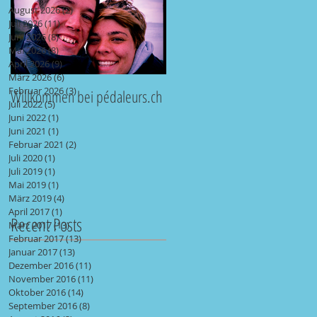
August 2026
(2)
2 Beiträge
Juli 2026
(11)
11 Beiträge
Juni 2026
(8)
8 Beiträge
Mai 2026
(8)
8 Beiträge
April 2026
(9)
9 Beiträge
März 2026
(6)
6 Beiträge
Februar 2026
(3)
3 Beiträge
Willkommen bei pédaleurs.ch
Juli 2022
(5)
5 Beiträge
Juni 2022
(1)
1 Beitrag
Juni 2021
(1)
1 Beitrag
Februar 2021
(2)
2 Beiträge
Juli 2020
(1)
1 Beitrag
Juli 2019
(1)
1 Beitrag
Mai 2019
(1)
1 Beitrag
März 2019
(4)
4 Beiträge
April 2017
(1)
1 Beitrag
Recent Posts
März 2017
(13)
13 Beiträge
Februar 2017
(13)
13 Beiträge
Januar 2017
(13)
13 Beiträge
Dezember 2016
(11)
11 Beiträge
November 2016
(11)
11 Beiträge
Oktober 2016
(14)
14 Beiträge
September 2016
(8)
8 Beiträge