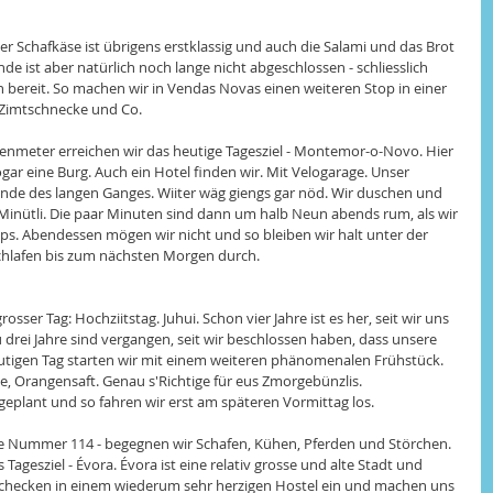
 Der Schafkäse ist übrigens erstklassig und auch die Salami und das Brot 
 ist aber natürlich noch lange nicht abgeschlossen - schliesslich 
en bereit. So machen wir in Vendas Novas einen weiteren Stop in einer 
 Zimtschnecke und Co. 
nmeter erreichen wir das heutige Tagesziel - Montemor-o-Novo. Hier 
sogar eine Burg. Auch ein Hotel finden wir. Mit Velogarage. Unser 
Ende des langen Ganges. Wiiter wäg giengs gar nöd. Wir duschen und 
 Minütli. Die paar Minuten sind dann um halb Neun abends rum, als wir 
ops. Abendessen mögen wir nicht und so bleiben wir halt unter der 
hlafen bis zum nächsten Morgen durch. 
osser Tag: Hochziitstag. Juhui. Schon vier Jahre ist es her, seit wir uns 
rei Jahre sind vergangen, seit wir beschlossen haben, dass unsere 
heutigen Tag starten wir mit einem weiteren phänomenalen Frühstück. 
fee, Orangensaft. Genau s'Richtige für eus Zmorgebünzlis.
geplant und so fahren wir erst am späteren Vormittag los.
sse Nummer 114 - begegnen wir Schafen, Kühen, Pferden und Störchen. 
 Tagesziel - Évora. Évora ist eine relativ grosse und alte Stadt und 
checken in einem wiederum sehr herzigen Hostel ein und machen uns 