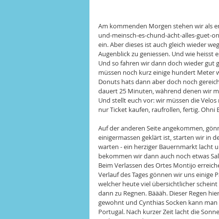
Am kommenden Morgen stehen wir als erst
und-meinsch-es-chund-ächt-alles-guet-ond
ein. Aber dieses ist auch gleich wieder w
Augenblick zu geniessen. Und wie heisst 
Und so fahren wir dann doch wieder gut ge
müssen noch kurz einige hundert Meter wei
Donuts hats dann aber doch noch gereicht 
dauert 25 Minuten, während denen wir mit
Und stellt euch vor: wir müssen die Velos
nur Ticket kaufen, raufrollen, fertig. Ohn
Auf der anderen Seite angekommen, gönne
einigermassen geklärt ist, starten wir in d
warten - ein herziger Bauernmarkt lacht 
bekommen wir dann auch noch etwas Salam
Beim Verlassen des Ortes Montijo erreich
Verlauf des Tages gönnen wir uns einige 
welcher heute viel übersichtlicher schein
dann zu Regnen. Bäääh. Dieser Regen hier 
gewohnt und Cynthias Socken kann man eb
Portugal. Nach kurzer Zeit lacht die Son