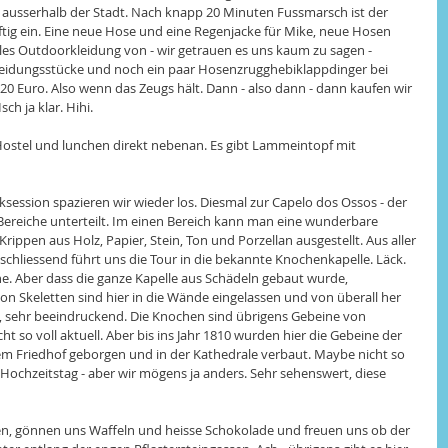
 ausserhalb der Stadt. Nach knapp 20 Minuten Fussmarsch ist der 
ftig ein. Eine neue Hose und eine Regenjacke für Mike, neue Hosen 
lles Outdoorkleidung von - wir getrauen es uns kaum zu sagen - 
Kleidungsstücke und noch ein paar Hosenzrugghebiklappdinger bei 
0 Euro. Also wenn das Zeugs hält. Dann - also dann - dann kaufen wir 
ch ja klar. Hihi. 
Hostel und lunchen direkt nebenan. Es gibt Lammeintopf mit 
session spazieren wir wieder los. Diesmal zur Capelo dos Ossos - der 
Bereiche unterteilt. Im einen Bereich kann man eine wunderbare 
ippen aus Holz, Papier, Stein, Ton und Porzellan ausgestellt. Aus aller 
nschliessend führt uns die Tour in die bekannte Knochenkapelle. Läck. 
ne. Aber dass die ganze Kapelle aus Schädeln gebaut wurde, 
n Skeletten sind hier in die Wände eingelassen und von überall her 
, sehr beeindruckend. Die Knochen sind übrigens Gebeine von 
 so voll aktuell. Aber bis ins Jahr 1810 wurden hier die Gebeine der 
 Friedhof geborgen und in der Kathedrale verbaut. Maybe nicht so 
 Hochzeitstag - aber wir mögens ja anders. Sehr sehenswert, diese 
en, gönnen uns Waffeln und heisse Schokolade und freuen uns ob der 