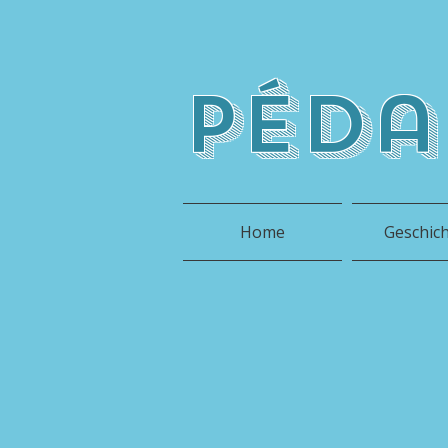
péda
Home
Geschic