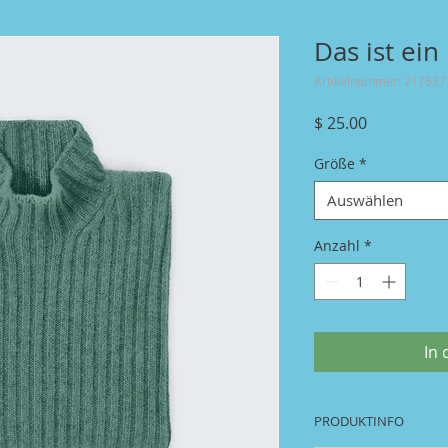
Das ist ein
Artikelnummer: 21753
Preis
$ 25.00
Größe
*
Auswählen
Anzahl
*
In
PRODUKTINFO