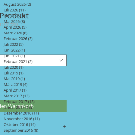
August 2026
(2)
2 Beiträge
Juli 2026
(11)
11 Beiträge
 Produkt
Juni 2026
(8)
8 Beiträge
Mai 2026
(8)
8 Beiträge
7123517253
April 2026
(9)
9 Beiträge
März 2026
(6)
6 Beiträge
Februar 2026
(3)
3 Beiträge
Juli 2022
(5)
5 Beiträge
Juni 2022
(1)
1 Beitrag
Juni 2021
(1)
1 Beitrag
Februar 2021
(2)
2 Beiträge
Juli 2020
(1)
1 Beitrag
Juli 2019
(1)
1 Beitrag
Mai 2019
(1)
1 Beitrag
März 2019
(4)
4 Beiträge
April 2017
(1)
1 Beitrag
März 2017
(13)
13 Beiträge
Februar 2017
(13)
13 Beiträge
 den Warenkorb
Januar 2017
(13)
13 Beiträge
Dezember 2016
(11)
11 Beiträge
November 2016
(11)
11 Beiträge
Oktober 2016
(14)
14 Beiträge
September 2016
(8)
8 Beiträge