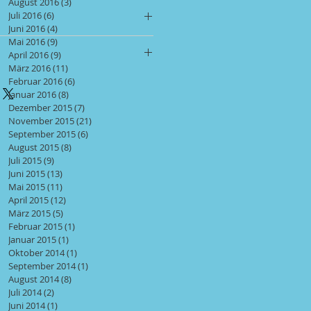
August 2016
(3)
3 Beiträge
etail. Füge hier Informationen zu
Juli 2016
(6)
6 Beiträge
u, z. B. Informationen zu
Juni 2016
(4)
4 Beiträge
ien sowie allgemeine Pflege-
Mai 2016
(9)
9 Beiträge
erichtlinie. Erkläre Kunden hier,
ise. Es ist ein idealer Ort, um
April 2016
(9)
9 Beiträge
s diese mit dem Kauf nicht
s das Produkt besonders macht
März 2016
(11)
11 Beiträge
re Widerrufs- und
dinformation. Informiere Kunden
on profitieren.
Februar 2016
(6)
6 Beiträge
n sind rechtlich
ersandmethoden, Verpackung und
Januar 2016
(8)
8 Beiträge
sind eine gute Möglichkeit, das
re Versandregelungen sind
Dezember 2015
(7)
7 Beiträge
unden zu gewinnen.
November 2015
(21)
21 Beiträge
ieben und eine gute Möglichkeit,
September 2015
(6)
6 Beiträge
er Kunden zu gewinnen.
August 2015
(8)
8 Beiträge
Juli 2015
(9)
9 Beiträge
Juni 2015
(13)
13 Beiträge
Mai 2015
(11)
11 Beiträge
April 2015
(12)
12 Beiträge
März 2015
(5)
5 Beiträge
Februar 2015
(1)
1 Beitrag
Januar 2015
(1)
1 Beitrag
Oktober 2014
(1)
1 Beitrag
September 2014
(1)
1 Beitrag
August 2014
(8)
8 Beiträge
Juli 2014
(2)
2 Beiträge
Juni 2014
(1)
1 Beitrag