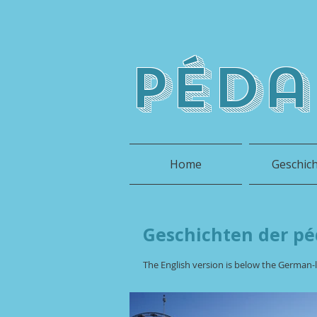
péda
Home
Geschic
Geschichten der pé
The English version is below the German-l