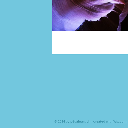
© 2014 by pédaleurs.ch - created with
Wix.com