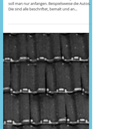
24. Jan. 2016
Km 12138 – Km 12224_Kannur - Calicut
In Indien erlebt man immer was. Unglaublich. Wo
soll man nur anfangen. Beispielsweise die Autos.
Die sind alle beschriftet, bemalt und an...