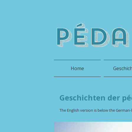
péda
Home
Geschic
Geschichten der pé
The English version is below the German-l