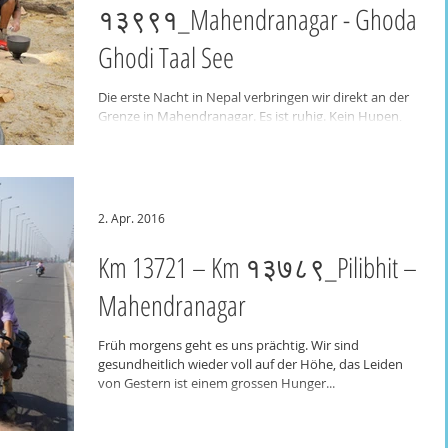
१३९९१_Mahendranagar - Ghoda
Ghodi Taal See
Die erste Nacht in Nepal verbringen wir direkt an der
Grenze in Mahendranagar. Es ist ruhig. Kein Hupen,
kein Schreien, keine...
2. Apr. 2016
Km 13721 – Km १३७८९_Pilibhit –
Mahendranagar
Früh morgens geht es uns prächtig. Wir sind
gesundheitlich wieder voll auf der Höhe, das Leiden
von Gestern ist einem grossen Hunger...