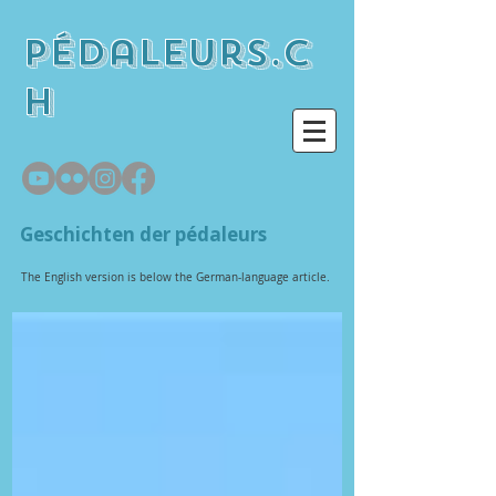
pédaleurs.c
h
Geschichten der pédaleurs
The English version is below the German-language article.