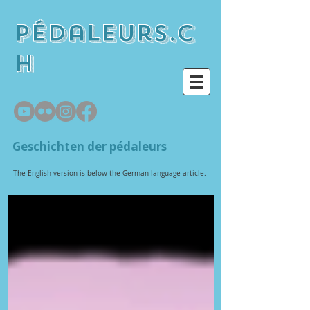
pédaleurs.c
h
Geschichten der pédaleurs
The English version is below the German-language article.