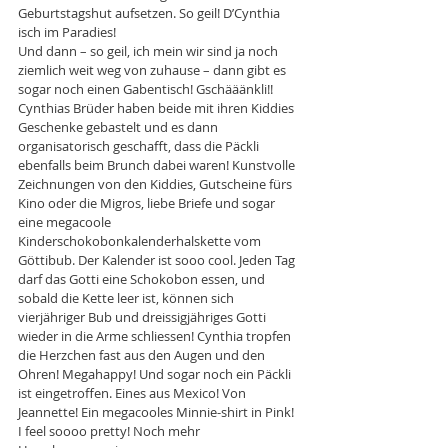
Geburtstagshut aufsetzen. So geil! D’Cynthia 
isch im Paradies!
Und dann – so geil, ich mein wir sind ja noch 
ziemlich weit weg von zuhause – dann gibt es 
sogar noch einen Gabentisch! Gschääänkli!! 
Cynthias Brüder haben beide mit ihren Kiddies 
Geschenke gebastelt und es dann 
organisatorisch geschafft, dass die Päckli 
ebenfalls beim Brunch dabei waren! Kunstvolle 
Zeichnungen von den Kiddies, Gutscheine fürs 
Kino oder die Migros, liebe Briefe und sogar 
eine megacoole 
Kinderschokobonkalenderhalskette vom 
Göttibub. Der Kalender ist sooo cool. Jeden Tag 
darf das Gotti eine Schokobon essen, und 
sobald die Kette leer ist, können sich 
vierjähriger Bub und dreissigjähriges Gotti 
wieder in die Arme schliessen! Cynthia tropfen 
die Herzchen fast aus den Augen und den 
Ohren! Megahappy! Und sogar noch ein Päckli 
ist eingetroffen. Eines aus Mexico! Von 
Jeannette! Ein megacooles Minnie-shirt in Pink! 
I feel soooo pretty! Noch mehr 