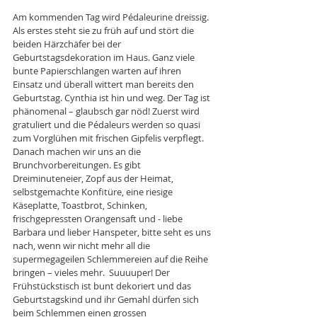
Am kommenden Tag wird Pédaleurine dreissig. 
Als erstes steht sie zu früh auf und stört die 
beiden Härzchäfer bei der 
Geburtstagsdekoration im Haus. Ganz viele 
bunte Papierschlangen warten auf ihren 
Einsatz und überall wittert man bereits den 
Geburtstag. Cynthia ist hin und weg. Der Tag ist 
phänomenal – glaubsch gar nöd! Zuerst wird 
gratuliert und die Pédaleurs werden so quasi 
zum Vorglühen mit frischen Gipfelis verpflegt. 
Danach machen wir uns an die 
Brunchvorbereitungen. Es gibt 
Dreiminuteneier, Zopf aus der Heimat, 
selbstgemachte Konfitüre, eine riesige 
Käseplatte, Toastbrot, Schinken, 
frischgepressten Orangensaft und - liebe 
Barbara und lieber Hanspeter, bitte seht es uns 
nach, wenn wir nicht mehr all die 
supermegageilen Schlemmereien auf die Reihe 
bringen – vieles mehr.  Suuuuper! Der 
Frühstückstisch ist bunt dekoriert und das 
Geburtstagskind und ihr Gemahl dürfen sich 
beim Schlemmen einen grossen 