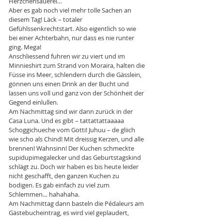
Herzchensauerei…
Aber es gab noch viel mehr tolle Sachen an 
diesem Tag! Läck – totaler 
Gefühlssenkrechtstart. Also eigentlich so wie 
bei einer Achterbahn, nur dass es nie runter 
ging. Mega!
Anschliessend fuhren wir zu viert und im 
Minnieshirt zum Strand von Moraira, halten die 
Füsse ins Meer, schlendern durch die Gässlein, 
gönnen uns einen Drink an der Bucht und 
lassen uns voll und ganz von der Schönheit der 
Gegend einlullen.
Am Nachmittag sind wir dann zurück in der 
Casa Luna. Und es gibt – tattattattaaaaa 
Schoggichueche vom Gotti! Juhuu – de gliich 
wie scho als Chind! Mit dreissig Kerzen, und alle 
brennen! Wahnsinn! Der Kuchen schmeckte 
supidupimegalecker und das Geburtstagskind 
schlägt zu. Doch wir haben es bis heute leider 
nicht geschafft, den ganzen Kuchen zu 
bodigen. Es gab einfach zu viel zum 
Schlemmen… hahahaha.
Am Nachmittag dann basteln die Pédaleurs am 
Gästebucheintrag, es wird viel geplaudert, 