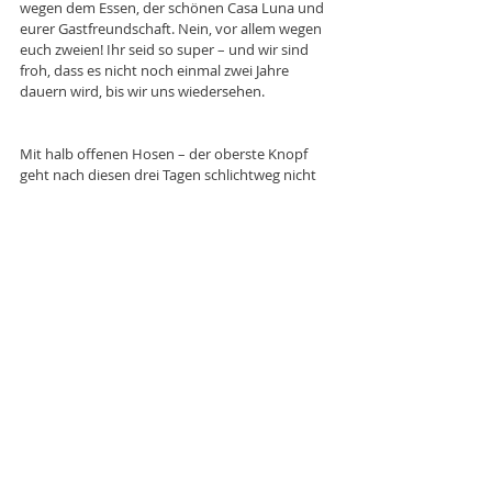
wegen dem Essen, der schönen Casa Luna und 
eurer Gastfreundschaft. Nein, vor allem wegen 
euch zweien! Ihr seid so super – und wir sind 
froh, dass es nicht noch einmal zwei Jahre 
dauern wird, bis wir uns wiedersehen.
Mit halb offenen Hosen – der oberste Knopf 
geht nach diesen drei Tagen schlichtweg nicht 
mehr zu – rugeln wir die ersten zweihundert 
Meter den Berg hinunter. Anschliessend lacht 
uns eine irre Steigung an und wir kürbeln fast 
die Lungen raus, als wir oben ankamen. 
Danach geht es steil runter um gleich wieder 
völlig gstört in die Höhe zu schiessen. Zum 
Glück ging die ganze Odyssee nur schlappe drei 
Kilometer. Anschliessend führte uns der 
heutige Weg leicht bergab durch Teulada und 
Gata de Corgos immer schön in Richtung Mikes 
alter Heimat. Er kann sich an so viele Ecken, 
Gebäude, Gässlein erinnern und erzählt 
Pédaleurine wo er als Kind gespielt hat, eine 
gruusige heisse Schokolade trinken musste 
und er gemeinsam mit der Familie im Autokino 