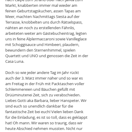
Markt, knabberten immer mal wieder am 
feinen Geburtstagskuchen, assen Tapas am 
Meer, machten Nachmittags Siesta auf der 
Terrasse, knobbelten uns durch Rätselspass, 
nähten an noch zu erstellenden Fähnlis, 
arbeiteten weiter am Gästebucheintrag, legten 
uns in feine Älplermaccaroni sowie Vanilleglace 
mit Schoggisauce und Himbeeri, plaudern, 
bewundern den Sternenhimmel, spielen 
Quartett und UNO und genossen die Zeit in der 
Casa Luna.
Doch so wie jeder andere Tag im Jahr rückt 
auch der 3. März immer näher und so war es 
am Freitag in der Früh mit Packtaschen voller 
Schlemmereien und Bäuchen gefüllt mit 
Drüüminutenei Zeit, sich zu verabschieden.
Liebes Gotti aka Barbara, lieber Hanspeter. Wir 
sind euch so unendlich dankbar für die 
fantastische Zeit bei euch! Vielen lieben Dank 
für die Einladung, es ist so toll, dass es geklappt 
hat! Oh mann. Wir waren so traurig, dass wir 
heute Abschied nehmen mussten. Nicht nur 