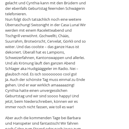
gelacht und Cynthia kann mit den Brüdern und 
der ebenfalls Geburtstag feiernden Schwägerin 
telefonieren.
Nun folgt doch tatsächlich noch eine weitere 
Überraschung! Swissnight in der Casa Luna! Wir 
werden mit einem Raceletteabend und 
Tischgrill verwöhnt. Gschwellti, Chääs, 
Suurrahm, Brotwörscht, Cervelat, Görkli ond so 
wiiter. Und das coolste – das ganze Haus ist 
dekoriert. Überall hat es Lampions, 
Schweizerfahnen, Kantonswappen und allerlei. 
Und als Krönung läuft den ganzen Abend 
Schlager aka Hudigääggeler im Radio. Nei – 
glaubsch nöd. Es isch soooooooo cool gsi!
Ja. Auch der schönste Tag muss einmal zu Ende 
gehen. Und er war wirklich amaaaaazing! 
Cynthia hatte einen unvergesslichen 
Geburtstag und wir sind soooo happy! Und 
jetzt, beim Niederschreiben, können wir es 
immer noch nicht fassen, wie toll es war!
Aber auch die kommenden Tage bei Barbara 
und Hanspeter sind fantastisch! Wir fahren 
nach Calpe zum Strand oder nach Javea zum 