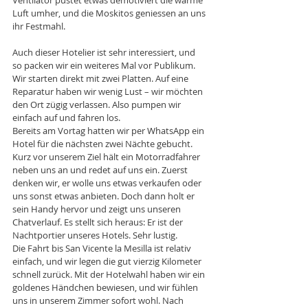
Luft umher, und die Moskitos geniessen an uns 
ihr Festmahl.
Auch dieser Hotelier ist sehr interessiert, und 
so packen wir ein weiteres Mal vor Publikum. 
Wir starten direkt mit zwei Platten. Auf eine 
Reparatur haben wir wenig Lust – wir möchten 
den Ort zügig verlassen. Also pumpen wir 
einfach auf und fahren los.
Bereits am Vortag hatten wir per WhatsApp ein 
Hotel für die nächsten zwei Nächte gebucht. 
Kurz vor unserem Ziel hält ein Motorradfahrer 
neben uns an und redet auf uns ein. Zuerst 
denken wir, er wolle uns etwas verkaufen oder 
uns sonst etwas anbieten. Doch dann holt er 
sein Handy hervor und zeigt uns unseren 
Chatverlauf. Es stellt sich heraus: Er ist der 
Nachtportier unseres Hotels. Sehr lustig.
Die Fahrt bis San Vicente la Mesilla ist relativ 
einfach, und wir legen die gut vierzig Kilometer 
schnell zurück. Mit der Hotelwahl haben wir ein 
goldenes Händchen bewiesen, und wir fühlen 
uns in unserem Zimmer sofort wohl. Nach 