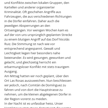
und Konflikte zwischen lokalen Gruppen, den 
Kartellen und anderer organisierter 
Kriminalität. Oft geschehen Angriffe aus 
Fahrzeugen, die aus verschiedenen Richtungen 
in die Dörfer einfahren. Daher auch die 
jeweiligen Absperrungen an den 
Ortseingängen. Vor wenigen Wochen kam es 
auf der von uns ursprünglich geplanten Strecke 
zu einem blutigen Angriff auf das Dorf Nicolás 
Ruiz. Die Stimmung ist nach wie vor 
entsprechend angespannt. Gewalt und 
Leichtigkeit liegen hier besonders nahe 
beieinander. Es wird gesungen, gewunken und 
gelacht, und gleichzeitig herrscht ein 
erbarmungsloser Konflikt mit stets traurigem 
Ausgang.
Am Mittag hatten wir noch geplant, über den 
Ort Las Rosas auszuweichen. Nun beschliessen 
wir jedoch, nach Comitán de Domínguez zu 
fahren und von dort die Hauptstrasse zu 
nehmen, um die kleinen abgelegenen Dörfer in 
der Region vorerst zu meiden.
In der Nacht ist es unfassbar heiss. Unser 
Ventilator pustet etwas demotiviert die warme 