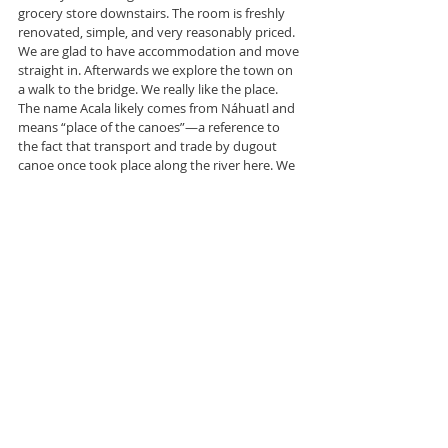
grocery store downstairs. The room is freshly 
renovated, simple, and very reasonably priced. 
We are glad to have accommodation and move 
straight in. Afterwards we explore the town on 
a walk to the bridge. We really like the place. 
The name Acala likely comes from Náhuatl and 
means “place of the canoes”—a reference to 
the fact that transport and trade by dugout 
canoe once took place along the river here. We 
even see a dugout canoe, though it has long 
since fallen out of use. After some tacos and a 
small grocery run, we walk back to our 
accommodation.
In the evening we head out again, as we still 
need vegetables for dinner. But everything is 
closed. Shops shut, end of the day. It’s Sunday, 
we assume that’s why. No vegetables today. In 
a larger store we find the essentials for a bowl 
of cornflakes, so that’s what we end up having 
for dinner.
We get up very early, and the host is already 
awake too. He is very interested in our packing, 
so we prepare for the day with an audience. 