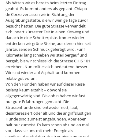
Als hätten wir es bereits beim letzten Eintrag 
geahnt: Es kommt anders als geplant. Chiapa 
de Corzo verlassen wir in Richtung der 
Ausgrabungsstätte, die wir wenige Tage zuvor 
besucht hatten. Die gute Strasse verwandelt 
sich innert kürzester Zeit in einen Kiesweg und 
danach in eine Schotterpiste. Immer wieder 
entdecken wir grüne Steine, aus denen hier seit 
Jahrtausenden Schmuck gefertigt wird. Fünf 
Kilometer lang schieben wir steil bergauf und 
bergab, bis wir schliesslich die Strasse CHIS 101 
erreichen. Nun rollt es sich bedeutend besser. 
Wir sind wieder auf Asphalt und kommen 
relativ gut voran.
Von den Hunden haben wir auf dieser Reise 
bislang kaum erzählt – obwohl sie 
allgegenwärtig sind. Bis anhin haben wir fast 
nur gute Erfahrungen gemacht. Die 
Strassenhunde sind entweder nett, faul, 
desinteressiert oder alt und die angriffslustigen 
Hunde sind zumeist angebunden. Aber eben 
halt nur zumeist. Es kam schon ab und an mal 
vor, dass sie uns mit mehr Energie als 
gewünscht verfolgten, doch es ging immer gut 