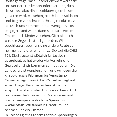
Route gefragt. Nach unserer Antwort warnt sie 
uns vor der Strecke bzw. informiert uns, dass 
die Strasse aktuell von Soldaten geschlossen 
gehalten wird. Wir sehen jedoch keine Soldaten 
und biegen zunächst in Richtung Nicolás Ruiz 
ab. Doch uns kommen immer weniger Autos 
entgegen, und wenn, dann sind darin weder 
Frauen noch Kinder zu sehen. Offensichtlich 
wird die Gegend aktuell gemieden. Wir 
beschliessen, ebenfalls eine andere Route zu 
nehmen, und drehen um – zurück auf die CHIS 
101. Die Strasse ist plötzlich fantastisch 
ausgebaut, es hat wieder viel Verkehr und 
Gewusel und wir kommen sehr gut voran. Die 
Landschaft ist wunderschön, und wir legen die 
knapp dreissig Kilometer bis Venustiano 
Carranza zügig zurück. Der Ort selber liegt auf 
einem Hügel. Ihn zu erreichen ist ziemlich 
anspruchsvoll und steil. Und soooo heiss. Auch 
hier waren die Strassen mit Metallseilen und 
Steinen versperrt – doch die Sperren sind 
wieder offen. Wir fahren ins Zentrum und 
nehmen uns ein Zimmer.
In Chiapas gibt es generell soziale Spannungen 