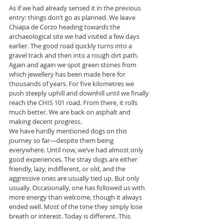
As if we had already sensed it in the previous 
entry: things don’t go as planned. We leave 
Chiapa de Corzo heading towards the 
archaeological site we had visited a few days 
earlier. The good road quickly turns into a 
gravel track and then into a rough dirt path. 
Again and again we spot green stones from 
which jewellery has been made here for 
thousands of years. For five kilometres we 
push steeply uphill and downhill until we finally 
reach the CHIS 101 road. From there, it rolls 
much better. We are back on asphalt and 
making decent progress.
We have hardly mentioned dogs on this 
journey so far—despite them being 
everywhere. Until now, we’ve had almost only 
good experiences. The stray dogs are either 
friendly, lazy, indifferent, or old, and the 
aggressive ones are usually tied up. But only 
usually. Occasionally, one has followed us with 
more energy than welcome, though it always 
ended well. Most of the time they simply lose 
breath or interest. Today is different. This 