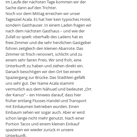
im Laufe der nächsten Tage kommen wir der 
Sache dann auf den Trichter.
Noch vor dem Mittag erreichen wir unser 
Tagesziel Acala. Es hat hier kein typisches Hotel, 
sondern Gasthäuser. In einem Laden fragen wir 
nach dem nächsten Gasthaus – und wie der 
Zufall so spielt: oberhalb des Ladens hat es 
freie Zimmer und die sehr herzlichen Gastgeber 
führen zeitgleich den kleinen Abarrote. Das 
Zimmer ist frisch renoviert, schlicht und zu 
einem sehr fairen Preis. Wir sind froh, eine 
Unterkunft zu haben und ziehen direkt ein. 
Danach besichtigen wir den Ort bei einem 
Spaziergang zur Brücke. Das Städtlein gefällt 
uns sehr gut. Der Name Acala stammt 
vermutlich aus dem Náhuatl und bedeutet „Ort 
der Kanus“ – ein Hinweis darauf, dass hier 
früher entlang Flusses Handel und Transport 
mit Einbäumen betrieben wurden. Einen 
Einbaum sehen wir sogar auch. Aber er wird 
schon lange nicht mehr genutzt. Nach einer 
Portion Tacos und einem kleinen Einkauf 
spazieren wir wieder zurück in unsere 
Unterkunft.