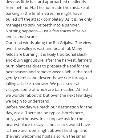
devious little bastard approached us silently 
from behind. Had he not made the mistake of 
barking in the final metres, he might have 
pulled off the attack completely. As it is, he only 
manages to sink his teeth into a pannier. 
Nothing happens—just a few traces of saliva 
and a small scare.
Our road winds along the Río Grijalva. The view 
over the valley is vast and beautiful. Many 
fields are burning. It is likely traditional slash-
and-burn agriculture: after the harvest, farmers 
burn plant residues to prepare the soil for the 
next season and remove weeds. While the road 
gently climbs and descends, we ride through 
falling ash like a shower. We pass several 
villages, some of which are barricaded. At first 
we wonder about it, but over the next few days 
we begin to understand.
Before midday we reach our destination for the 
day, Acala. There are no typical hotels here, 
only guesthouses. In a shop we ask for the 
nearest place to stay—and as luck would have 
it, there are rooms right above the shop, and 
the very welcoming hosts also run the small 