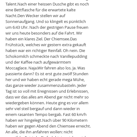
Talent.Nach einer heissen Dusche gibt es noch 
eine Bettflasche für die erwartete kalte 
Nacht.Den Wecker stellen wir auf 
Sonnenaufgang. Und so klingelt es pünktlich 
um 6:43 Uhr. Nach der gestrigen Pause freuen 
wir uns heute besonders auf die Fahrt. Wir 
haben ein klares Ziel. Der Chiemsee.Das 
Frühstück, welches wir gestern extra gekauft 
haben war ein richtiger Reinfall. Oh nein. Die 
Schokomilch schmeckte nach Vanillepudding 
und der Kaffee nach aufgewärmtem 
Moccaglace. Naja.Wir fahren also los. Ja. Was 
passierte dann? Es ist erst gute zwölf Stunden 
her und wir haben echt gerade mega Mühe, 
das ganze wieder zusammenzubasteln. Jeder 
Tag ist so voll mit Ereignissen und Erlebnissen, 
dass wir das alles am Abend gar nicht mehr so 
wiedergeben können. Heute ging es vor allem 
sehr viel steil bergauf und dann wieder in 
einem rasanten Tempo bergab. Fast 60 km/h 
haben wir hingelegt.Nach über 90 Kilometern 
haben wir gegen Abend den Chiemsee erreicht. 
An alle, die ihn anfahren wollen: nicht 