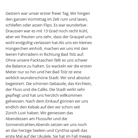
Gestern war unser erster freier Tag. Wir hingen 
den ganzen Vormittag im Zelt rum und lasen, 
schliefen oder assen Flips. Es war wunderbar. 
Draussen war es mit 13 Grad noch recht kühl, 
aber wir freuten uns sehr, dass der Graupel uns 
wohl endgültig verlassen hat.Als uns ein kleines 
Hüngerchen einholt, machen wir uns mit den 
leeren Fahrrädern in Richtung Bad Tölz auf. 
Ohne unsere Packtaschen fällt es uns schwer 
die Balance zu halten. So wackeln wir die ersten 
Meter nur so hin und her.Bad Tölz ist eine 
wirklich wunderschöne Stadt. Wir sind absolut 
begeistert. Die schönen Gebäude, das Kirchlein, 
der Fluss und die Cafés. Die Stadt wirkt sehr 
gepflegt und hat uns herzlich willkommen 
geheissen. Nach dem Einkauf gönnen wir uns 
endlich den Kebab auf den wir schon seit 
Zürich Lust haben. Wir geniessen das 
Abendessen am Flussufer und die 
Sonnenstrahlen.Abends setzen wir uns noch 
an das herzige Seelein und Cynthia spielt das 
erste Mal auf der Ukulele. Sie hat im Fall meega 