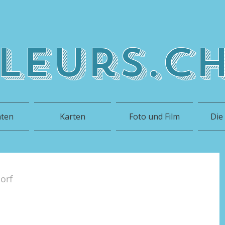
leurs.c
hten
Karten
Foto und Film
Die
orf