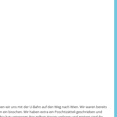
n wir uns mit der U-Bahn auf den Weg nach Wien. Wir waren bereits 
 ein bisschen. Wir haben extra ein Poschtizätteli geschrieben und 
hia hat unterwegs ihre gelben Hosen verloren und gestern sind ihr 