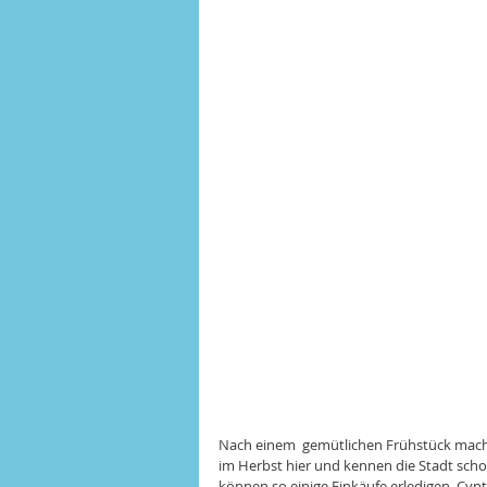
Nach einem  gemütlichen Frühstück mache
im Herbst hier und kennen die Stadt schon
können so einige Einkäufe erledigen. Cynt