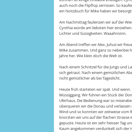
auch noch die Flipflop zerrissen. So kaufe
ein Notizbuch für Mike haben wir besorgt
Am Nachmittag faulenzen wir auf der Wies
Cynthia würde am liebsten hier einziehen. 
Lichter und Süssigkeiten. Waaahnsinn.
Am Abend treffen wir Alex. Juhuii wir freu
Mike zusammen. Und ganz so nebenbei hat 
Jahre her. Wie klein doch die Welt ist.
Nach einem Schnitzel für die Jungs und Lamm
sich getraut. Nach einem gemütlichen Abe
nicht gemütlicher als bei Tageslicht. 
Heute früh starteten wir spät. Und wenn. 
Müssiggang. Wir fuhren ein Stück der Do
Uferhaus. Die Bedienung war so miserabel,
überqueren wir die Donau und verlassen di
Wind und so konnten wir zeitweise vom Rü
knorzten wir uns auf der flachen Strasse 
gepuste. Heute ist ein sehr heisser Tag u
Kaum angekommen verdunkelt sich der Him