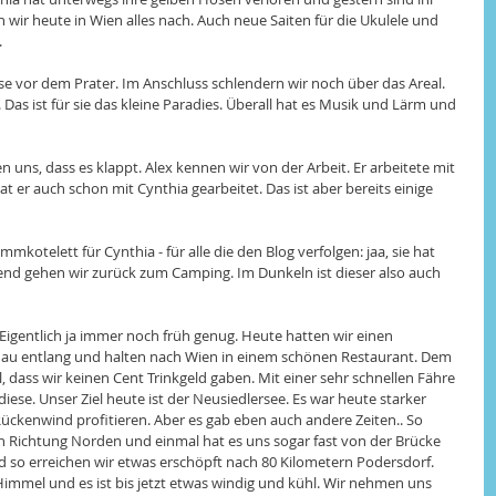
n wir heute in Wien alles nach. Auch neue Saiten für die Ukulele und 
.
e vor dem Prater. Im Anschluss schlendern wir noch über das Areal. 
Das ist für sie das kleine Paradies. Überall hat es Musik und Lärm und 
en uns, dass es klappt. Alex kennen wir von der Arbeit. Er arbeitete mit 
er auch schon mit Cynthia gearbeitet. Das ist aber bereits einige 
kotelett für Cynthia - für alle die den Blog verfolgen: jaa, sie hat 
nd gehen wir zurück zum Camping. Im Dunkeln ist dieser also auch 
Eigentlich ja immer noch früh genug. Heute hatten wir einen 
nau entlang und halten nach Wien in einem schönen Restaurant. Dem 
 dass wir keinen Cent Trinkgeld gaben. Mit einer sehr schnellen Fähre 
ese. Unser Ziel heute ist der Neusiedlersee. Es war heute starker 
ckenwind profitieren. Aber es gab eben auch andere Zeiten.. So 
in Richtung Norden und einmal hat es uns sogar fast von der Brücke 
nd so erreichen wir etwas erschöpft nach 80 Kilometern Podersdorf. 
mel und es ist bis jetzt etwas windig und kühl. Wir nehmen uns 