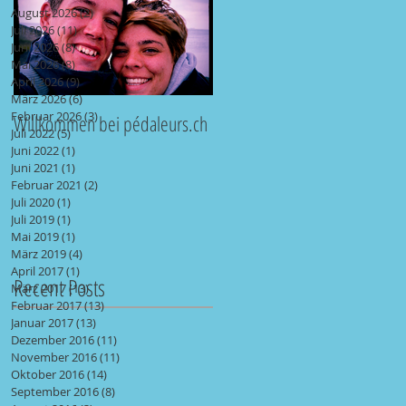
August 2026
(2)
2 Beiträge
Juli 2026
(11)
11 Beiträge
Juni 2026
(8)
8 Beiträge
Mai 2026
(8)
8 Beiträge
April 2026
(9)
9 Beiträge
März 2026
(6)
6 Beiträge
Februar 2026
(3)
3 Beiträge
Willkommen bei pédaleurs.ch
Juli 2022
(5)
5 Beiträge
Juni 2022
(1)
1 Beitrag
Juni 2021
(1)
1 Beitrag
Februar 2021
(2)
2 Beiträge
Juli 2020
(1)
1 Beitrag
Juli 2019
(1)
1 Beitrag
Mai 2019
(1)
1 Beitrag
März 2019
(4)
4 Beiträge
April 2017
(1)
1 Beitrag
Recent Posts
März 2017
(13)
13 Beiträge
Februar 2017
(13)
13 Beiträge
Januar 2017
(13)
13 Beiträge
Dezember 2016
(11)
11 Beiträge
November 2016
(11)
11 Beiträge
Oktober 2016
(14)
14 Beiträge
September 2016
(8)
8 Beiträge