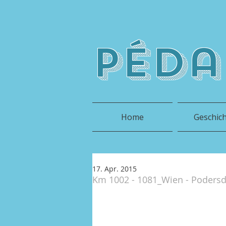
péda
Home
Geschic
17. Apr. 2015
Km 1002 - 1081_Wien - Podersd