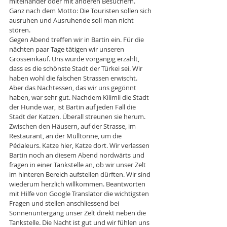
miteinander oder mit anderen Besuchern. 
Ganz nach dem Motto: Die Touristen sollen sich 
ausruhen und Ausruhende soll man nicht 
stören. 
Gegen Abend treffen wir in Bartin ein. Für die 
nächten paar Tage tätigen wir unseren 
Grosseinkauf. Uns wurde vorgängig erzählt, 
dass es die schönste Stadt der Türkei sei. Wir 
haben wohl die falschen Strassen erwischt. 
Aber das Nachtessen, das wir uns gegönnt 
haben, war sehr gut. Nachdem Kilimli die Stadt 
der Hunde war, ist Bartin auf jeden Fall die 
Stadt der Katzen. Überall streunen sie herum. 
Zwischen den Häusern, auf der Strasse, im 
Restaurant, an der Mülltonne, um die 
Pédaleurs. Katze hier, Katze dort. Wir verlassen 
Bartin noch an diesem Abend nordwärts und 
fragen in einer Tankstelle an, ob wir unser Zelt 
im hinteren Bereich aufstellen dürften. Wir sind 
wiederum herzlich willkommen. Beantworten 
mit Hilfe von Google Translator die wichtigsten 
Fragen und stellen anschliessend bei 
Sonnenuntergang unser Zelt direkt neben die 
Tankstelle. Die Nacht ist gut und wir fühlen uns 