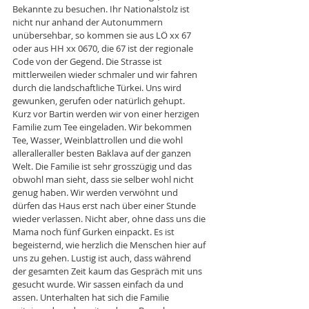
Bekannte zu besuchen. Ihr Nationalstolz ist 
nicht nur anhand der Autonummern 
unübersehbar, so kommen sie aus LÖ xx 67 
oder aus HH xx 0670, die 67 ist der regionale 
Code von der Gegend. Die Strasse ist 
mittlerweilen wieder schmaler und wir fahren 
durch die landschaftliche Türkei. Uns wird 
gewunken, gerufen oder natürlich gehupt. 
Kurz vor Bartin werden wir von einer herzigen 
Familie zum Tee eingeladen. Wir bekommen 
Tee, Wasser, Weinblattrollen und die wohl 
alleralleraller besten Baklava auf der ganzen 
Welt. Die Familie ist sehr grosszügig und das 
obwohl man sieht, dass sie selber wohl nicht 
genug haben. Wir werden verwöhnt und 
dürfen das Haus erst nach über einer Stunde 
wieder verlassen. Nicht aber, ohne dass uns die 
Mama noch fünf Gurken einpackt. Es ist 
begeisternd, wie herzlich die Menschen hier auf 
uns zu gehen. Lustig ist auch, dass während 
der gesamten Zeit kaum das Gespräch mit uns 
gesucht wurde. Wir sassen einfach da und 
assen. Unterhalten hat sich die Familie 