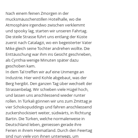
Nach einem feinen Zmorgen in der 
mucksmäuschenstillen Hotelhalle, wo die 
Atmosphäre irgendwo zwischen verklemmt 
und spooky lag, starten wir unseren Fahrtag. 
Die steile Strasse führt uns entlang der Küste 
zuerst nach Catalagzi, wo ein begeisterter Vater 
Mike gleich seine Tochter andrehen wollte. Die 
Enttäuschung war ihm ins Gesicht geschrieben, 
als Cynthia wenige Minuten später dazu 
geschoben kam. 
In dem Tal treffen wir auf eine Unmenge an 
Industrie. Hier wird Kohle abgebaut, was der 
Berg hergibt. Den ganzen Tag über wechselt der 
Strassenbelag. Wir schieben viele Hügel hoch, 
und lassen uns anschliessend wieder runter 
rollen. In Türkali gönnen wir uns zum Zmittag je 
vier Schokopuddings und fahren anschliessend 
zuckershockisiert weiter, südwärts, in Richtung 
Bartin. Die Türken, welche normalerweise in 
Deutschland leben, geniessen gerade ihre 
Ferien in ihrem Heimatland. Durch den Feiertag 
sind nun viele von ihnen unterwegs, um 