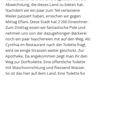
Abwechslung, die dieses Land zu bieten hat. 
Nachdem wir ein paar zum Teil verlassene 
Weiler passiert haben, erreichen wir gegen 
Mittag Eflani. Diese Stadt hat 2'200 Einwohner. 
Zum Zmittag essen wir fantastische Pide und 
nehmen uns von der dazugehörigen Bäckerei 
noch ein paar Naschereien mit auf den Weg. Als 
Cynthia im Restaurant nach der Toilette fragt, 
wird sie einige Strassen weiter geschickt. Zur 
Apotheke. Da angekommen zeigt man ihr den 
Weg zur Dorftoilette. Eine öffentliche Toilette 
mit Waschvorrichtung und fliessend Wasser. 
So ist das hier auf dem Land. Eine Toilette für 
alle. 
Ein paar Kilometer nach Eflani legen wir uns in 
einen Park und geniessen ein Schläfchen im 
Schatten. Als es gegen 16:00 Uhr kühler wird, 
machen wir uns an die Weiterfahrt. Die Strasse 
wird jäh von Bauabeiten unterbrochen. Nur 
noch Kies und Sand zeigen an, wo die Strasse 
ist. Es ist wieder einmal steil und so schieben 
wir die Räder auf rutschigem Boden etwa 
zweihundert Höhenmeter, auf den nächsten 