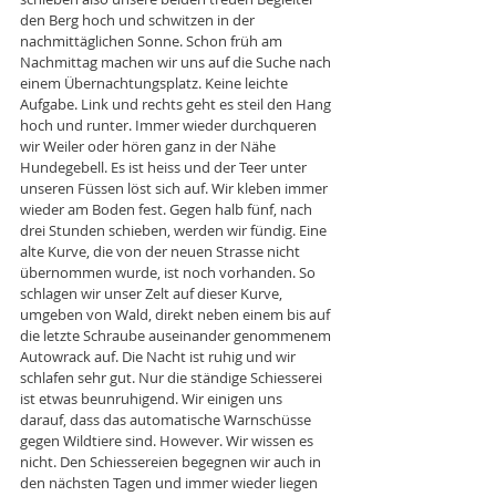
den Berg hoch und schwitzen in der 
nachmittäglichen Sonne. Schon früh am 
Nachmittag machen wir uns auf die Suche nach 
einem Übernachtungsplatz. Keine leichte 
Aufgabe. Link und rechts geht es steil den Hang 
hoch und runter. Immer wieder durchqueren 
wir Weiler oder hören ganz in der Nähe 
Hundegebell. Es ist heiss und der Teer unter 
unseren Füssen löst sich auf. Wir kleben immer 
wieder am Boden fest. Gegen halb fünf, nach 
drei Stunden schieben, werden wir fündig. Eine 
alte Kurve, die von der neuen Strasse nicht 
übernommen wurde, ist noch vorhanden. So 
schlagen wir unser Zelt auf dieser Kurve, 
umgeben von Wald, direkt neben einem bis auf 
die letzte Schraube auseinander genommenem 
Autowrack auf. Die Nacht ist ruhig und wir 
schlafen sehr gut. Nur die ständige Schiesserei 
ist etwas beunruhigend. Wir einigen uns 
darauf, dass das automatische Warnschüsse 
gegen Wildtiere sind. However. Wir wissen es 
nicht. Den Schiessereien begegnen wir auch in 
den nächsten Tagen und immer wieder liegen 