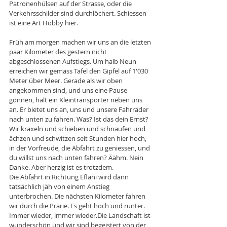
Patronenhülsen auf der Strasse, oder die 
Verkehrsschilder sind durchlöchert. Schiessen 
ist eine Art Hobby hier. 
Früh am morgen machen wir uns an die letzten 
paar Kilometer des gestern nicht 
abgeschlossenen Aufstiegs. Um halb Neun 
erreichen wir gemäss Tafel den Gipfel auf 1'030 
Meter über Meer. Gerade als wir oben 
angekommen sind, und uns eine Pause 
gönnen, hält ein Kleintransporter neben uns 
an. Er bietet uns an, uns und unsere Fahrräder 
nach unten zu fahren. Was? Ist das dein Ernst? 
Wir kraxeln und schieben und schnaufen und 
ächzen und schwitzen seit Stunden hier hoch, 
in der Vorfreude, die Abfahrt zu geniessen, und 
du willst uns nach unten fahren? Äähm. Nein 
Danke. Aber herzig ist es trotzdem. 
Die Abfahrt in Richtung Eflani wird dann 
tatsächlich jäh von einem Anstieg 
unterbrochen. Die nächsten Kilometer fahren 
wir durch die Prärie. Es geht hoch und runter. 
Immer wieder, immer wieder.Die Landschaft ist 
wunderschön und wir sind begeistert von der 