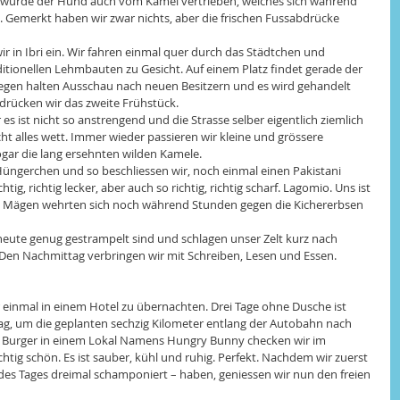
ht wurde der Hund auch vom Kamel vertrieben, welches sich während 
. Gemerkt haben wir zwar nichts, aber die frischen Fussabdrücke 
r in Ibri ein. Wir fahren einmal quer durch das Städtchen und 
itionellen Lehmbauten zu Gesicht. Auf einem Platz findet gerade der 
iegen halten Ausschau nach neuen Besitzern und es wird gehandelt 
drücken wir das zweite Frühstück. 
 es ist nicht so anstrengend und die Strasse selber eigentlich ziemlich 
cht alles wett. Immer wieder passieren wir kleine und grössere 
gar die lang ersehnten wilden Kamele. 
ngerchen und so beschliessen wir, noch einmal einen Pakistani 
ig, richtig lecker, aber auch so richtig, richtig scharf. Lagomio. Uns ist 
 Mägen wehrten sich noch während Stunden gegen die Kichererbsen 
 heute genug gestrampelt sind und schlagen unser Zelt kurz nach 
. Den Nachmittag verbringen wir mit Schreiben, Lesen und Essen. 
r einmal in einem Hotel zu übernachten. Drei Tage ohne Dusche ist 
ag, um die geplanten sechzig Kilometer entlang der Autobahn nach 
 Burger in einem Lokal Namens Hungry Bunny checken wir im 
chtig schön. Es ist sauber, kühl und ruhig. Perfekt. Nachdem wir zuerst 
 des Tages dreimal schamponiert – haben, geniessen wir nun den freien 