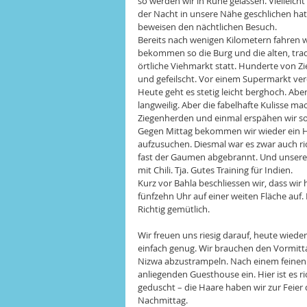
so werden wir in Ruhe gelassen. Vielleic
der Nacht in unsere Nähe geschlichen hat
beweisen den nächtlichen Besuch. 
Bereits nach wenigen Kilometern fahren wi
bekommen so die Burg und die alten, trad
örtliche Viehmarkt statt. Hunderte von Z
und gefeilscht. Vor einem Supermarkt ver
Heute geht es stetig leicht berghoch. Aber
langweilig. Aber die fabelhafte Kulisse ma
Ziegenherden und einmal erspähen wir so
Gegen Mittag bekommen wir wieder ein Hü
aufzusuchen. Diesmal war es zwar auch richt
fast der Gaumen abgebrannt. Und unsere
mit Chili. Tja. Gutes Training für Indien. 
Kurz vor Bahla beschliessen wir, dass wir
fünfzehn Uhr auf einer weiten Fläche auf
Richtig gemütlich. 
Wir freuen uns riesig darauf, heute wiede
einfach genug. Wir brauchen den Vormitt
Nizwa abzustrampeln. Nach einem feinen
anliegenden Guesthouse ein. Hier ist es ri
geduscht – die Haare haben wir zur Feier
Nachmittag.