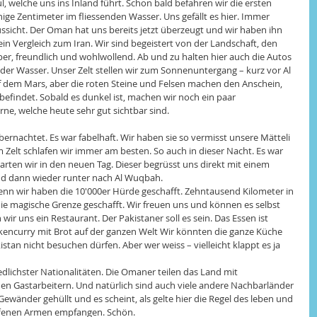
, welche uns ins Inland führt. Schon bald befahren wir die ersten 
ge Zentimeter im fliessenden Wasser. Uns gefällt es hier. Immer 
ssicht. Der Oman hat uns bereits jetzt überzeugt und wir haben ihn 
kein Vergleich zum Iran. Wir sind begeistert von der Landschaft, den 
er, freundlich und wohlwollend. Ab und zu halten hier auch die Autos 
r Wasser. Unser Zelt stellen wir zum Sonnenuntergang – kurz vor Al 
auf dem Mars, aber die roten Steine und Felsen machen den Anschein, 
efindet. Sobald es dunkel ist, machen wir noch ein paar 
, welche heute sehr gut sichtbar sind. 
bernachtet. Es war fabelhaft. Wir haben sie so vermisst unsere Mätteli 
Zelt schlafen wir immer am besten. So auch in dieser Nacht. Es war 
rten wir in den neuen Tag. Dieser begrüsst uns direkt mit einem 
nd dann wieder runter nach Al Wuqbah. 
, denn wir haben die 10'000er Hürde geschafft. Zehntausend Kilometer in 
die magische Grenze geschafft. Wir freuen uns und können es selbst 
ir uns ein Restaurant. Der Pakistaner soll es sein. Das Essen ist 
kencurry mit Brot auf der ganzen Welt Wir könnten die ganze Küche 
istan nicht besuchen dürfen. Aber wer weiss – vielleicht klappt es ja 
ichster Nationalitäten. Die Omaner teilen das Land mit 
en Gastarbeitern. Und natürlich sind auch viele andere Nachbarländer 
n Gewänder gehüllt und es scheint, als gelte hier die Regel des leben und 
ffenen Armen empfangen. Schön. 