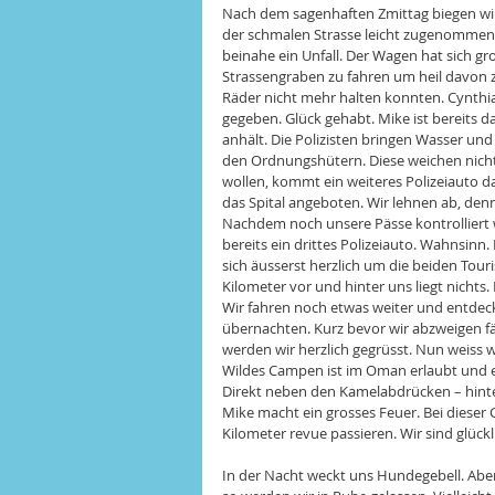
Nach dem sagenhaften Zmittag biegen wir 
der schmalen Strasse leicht zugenommen
beinahe ein Unfall. Der Wagen hat sich g
Strassengraben zu fahren um heil davon z
Räder nicht mehr halten konnten. Cynthia 
gegeben. Glück gehabt. Mike ist bereits dab
anhält. Die Polizisten bringen Wasser und
den Ordnungshütern. Diese weichen nicht vo
wollen, kommt ein weiteres Polizeiauto d
das Spital angeboten. Wir lehnen ab, denn
Nachdem noch unsere Pässe kontrolliert w
bereits ein drittes Polizeiauto. Wahnsin
sich äusserst herzlich um die beiden Touri
Kilometer vor und hinter uns liegt nichts. 
Wir fahren noch etwas weiter und entdeck
übernachten. Kurz bevor wir abzweigen fä
werden wir herzlich gegrüsst. Nun weiss wo
Wildes Campen ist im Oman erlaubt und e
Direkt neben den Kamelabdrücken – hinter
Mike macht ein grosses Feuer. Bei dieser
Kilometer revue passieren. Wir sind glückli
In der Nacht weckt uns Hundegebell. Aber 