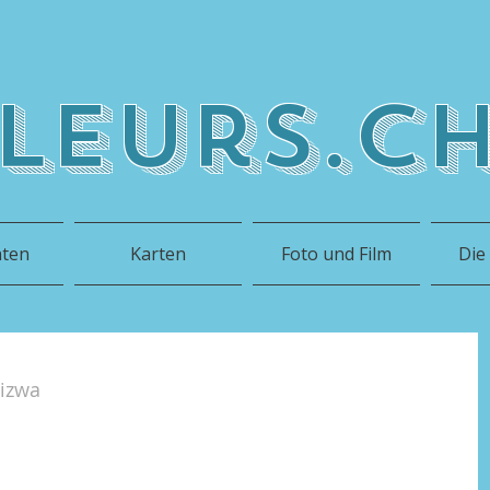
leurs.c
hten
Karten
Foto und Film
Die
izwa