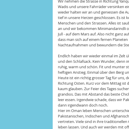
Wir nehmen die Strasse in Richtung Yanqul
Wadis und unsere Fahrräder versinken eini
wieder halten wir an und geniessen die Au
tief in unsere Herzen geschlossen. Es ist 
Menschen und den Strassen. Alles ist saub
an und wir bekommen Minimandarindli ode
Jull - auf dem Mars auf. Also nicht ganz 
dass man sich auf einem fernen Planeten b
Nachtaufnahmen und bewundern die Sterne
Endlich haben wir wieder einmal im Zelt ü
und den Schlafsack. Kein Wunder, denn im 
ruhig, warm und schön. Fit und munter sta
heftigen Anstieg. Einmal über den Berg u
Heute ist ein richtig grosser Tag für uns
Richtung Osten. Kurz vor dem Mittag ist 
kaum glauben. Zur Feier des Tages suchen w
grandios. Das mit Abstand das beste Chic
leer essen. Irgendwie schade, dass wir Pak
dann irgendwann doch noch. 
Hier im Oman leben Menschen unterschiedl
Pakistanischen, Indischen und Afghanisch
vertreten. Viele sind in ihre traditionelle
leben lassen. Und auch wir werden mit o