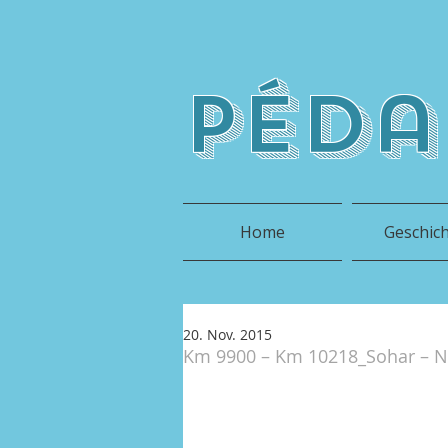
péda
Home
Geschic
20. Nov. 2015
Km 9900 – Km 10218_Sohar – N