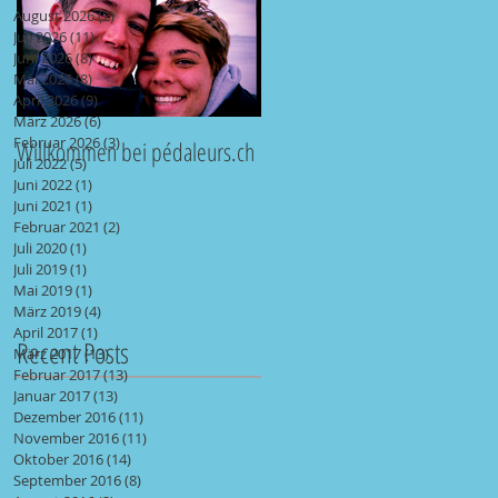
August 2026
(2)
2 Beiträge
Juli 2026
(11)
11 Beiträge
Juni 2026
(8)
8 Beiträge
Mai 2026
(8)
8 Beiträge
April 2026
(9)
9 Beiträge
März 2026
(6)
6 Beiträge
Februar 2026
(3)
3 Beiträge
Willkommen bei pédaleurs.ch
Juli 2022
(5)
5 Beiträge
Juni 2022
(1)
1 Beitrag
Juni 2021
(1)
1 Beitrag
Februar 2021
(2)
2 Beiträge
Juli 2020
(1)
1 Beitrag
Juli 2019
(1)
1 Beitrag
Mai 2019
(1)
1 Beitrag
März 2019
(4)
4 Beiträge
April 2017
(1)
1 Beitrag
Recent Posts
März 2017
(13)
13 Beiträge
Februar 2017
(13)
13 Beiträge
Januar 2017
(13)
13 Beiträge
Dezember 2016
(11)
11 Beiträge
November 2016
(11)
11 Beiträge
Oktober 2016
(14)
14 Beiträge
September 2016
(8)
8 Beiträge