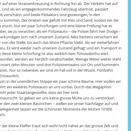
auf einer Strassenkreuzung in Richtung Ibri ab. Der Verkehr hat auf 
. Und als ein entgegenkommendes Fahrzeug überholt, passiert 
rob verschätzt und beide Pédaleurs sind gezwungen, in den 
u kommen. Der Graben war gefüllt mit Kies und Sand, sodass wir die 
stürzt. Nur ein paar Schürfungen und eine kleine Prellung hat es 
ei, sie zu verarzten, als ein Polizeiauto – die Polizei fährt hier Dodge – 
 erkundigen sich nach unserem Zustand. Alles bestens versichern wir 
n der Stelle, bis auch das letzte Pflaster klebt. Als wir weiterfahren 
azu. Es wird wieder nach unserem Zustand gefragt und ein Transport in 
 diese kleine Schürfung ist also wirklich kein Tohuwabohu wert. 
urden, werden wir herzlich verabschiedet. Wenige Meter weiter steht 
n. Innert zehn Minuten sind drei Polizistenteams vor Ort und kümmern 
sten. Nur so nebenbei: wir sind im Fall voll in der Wüste. Fünfzehn 
Erstaunlich. 
en in der unendlichen Steppe ein paar schöne Bäume. Hier wollen wir 
hrt ein weiteres Polizeiauto an uns vorbei. Durch das Megaphon 
hl jeder Staatsangestellte, dass wir hier sind. 
rwünscht. So geben wir uns keine grosse Mühe uns zu verstecken. 
 den zwei kleinen Bäumchen – stellen wir unser Nachtlager auf und 
 Gelegenheit lassen wir die schönsten Momente der letzten 10'000 
ch. 
der kleine Kläffer traut sich wohl nicht näher an das grosse Zelt und 