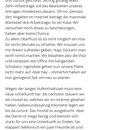
und zurück geschickt. Richtig gstabig eben. 
Zehn Arbeitstage soll das Bearbeiten unseres 
Antrages mindestens dauern. Oh no. Gemäss 
den Angaben im Internet beträgt die maximale 
Wartezeit drei Arbeitstage. So ein Käse. Wir 
versuchen noch etwas zu beschleunigen, 
haben aber keine Chance. 
Zu allem Überfluss ist es nicht möglich ein Visa 
für sechs Monate zu erhalten. Wir müssen uns 
mit dreien zufrieden geben. Naja. Da kann man 
wohl nichts machen. Wir bezahlen also die Visa 
und verlassen das Office mit hängenden 
Schultern. Irgendwie gehen nun unsere Pläne 
nicht mehr auf. Aber hey – immerhin haben wir 
nun genügend Zeit um neu zu planen. 
Wegen der langen Aufenthaltszeit muss eine 
neue Unterkunft her. Als nächsten steuern wir 
ein Hostel an, welches wir im Internet gesehen 
haben. Siebenundzwanzig Kilometer legen wir 
bis da zurück. Das Hostel ist ausgebucht. Aber 
die Dame ist mega herzig und bemüht sich 
stark, für uns eine Unterkunft zu finden. Sie 
klappert telefonisch ein paar Freunde ab und 