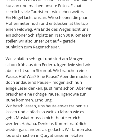
kurz an und machen unsere Fotos. Es hat 
ziemlich viele Touristen – wir ziehen weiter. 
Ein Hügel lacht uns an. Wir schieben die paar 
Höhenmeter hoch und entdecken at the top 
einen Feldweg. Am Ende des Weges lacht uns 
ein schöner Schlafplatz an. Nach 90 Kilometern 
stellen wir also unser Zelt auf – gerade 
pünktlich zum Regenschauer. 
Wir schlafen sehr gut und sind am Morgen 
schon früh aus den Federn. Irgendwie sind wir 
aber nicht so im Strumpf. Wir brauchen eine 
Pause. Hä? Was? Eine Pause? Aber die machen 
doch andauernd Pause – mögen sich nun 
einige Leser denken. Ja, stimmt schon. Aber wir 
brauchen eine richtige Pause. Irgendwie zur 
Ruhe kommen. Erholung. 
Wir beschliessen, uns heute etwas treiben zu 
lassen und einfach so weit zu fahren wie es 
geht. Muskat muss ja nicht heute erreicht 
werden. Hahaha. Denkste. Kommt natürlich 
wieder ganz anders als gedacht. Wir fahren also 
los und machen in Quryat unseren letzten 