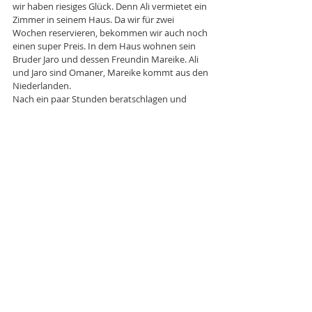
wir haben riesiges Glück. Denn Ali vermietet ein 
Zimmer in seinem Haus. Da wir für zwei 
Wochen reservieren, bekommen wir auch noch 
einen super Preis. In dem Haus wohnen sein 
Bruder Jaro und dessen Freundin Mareike. Ali 
und Jaro sind Omaner, Mareike kommt aus den 
Niederlanden. 
Nach ein paar Stunden beratschlagen und 
warten holt uns Jaro am vereinbarten 
Treffpunkt ab und fährt mit uns im Schlepptau 
zur Wohnung. Begrüsst, beschnuppert und 
abgeleckt werden wir vom Hundebaby 
Morgan.  Jaro ist super herzlich. Er zeigt uns das 
Zimmer, die Küche, die Terrasse und alles was 
man so als Übergangs WG-Bewohner wissen 
muss. Dann kommt Ali vorbei, um uns kennen 
zu lernen. Auch er ist mega herzlich und 
kommt gerade von einer Geschäftsreise aus 
der Schweiz zurück. Er ist da öfters und kennt 
sich insbesondere in Zürich super aus. Das Eis 
ist nun definitiv gebrochen. Mareike und Ali 
geben sich die Türklinke in die Hand und so 
haben wir auch noch Gelegenheit die 
Holländerin kennen zu lernen. Wir fühlen uns 