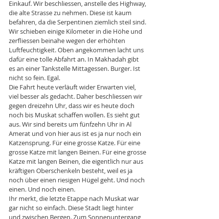
Einkauf. Wir beschliessen, anstelle des Highway, 
die alte Strasse zu nehmen. Diese ist kaum 
befahren, da die Serpentinen ziemlich steil sind. 
Wir schieben einige Kilometer in die Höhe und 
zerfliessen beinahe wegen der erhöhten 
Luftfeuchtigkeit. Oben angekommen lacht uns 
dafür eine tolle Abfahrt an. In Makhadah gibt 
es an einer Tankstelle Mittagessen. Burger. Ist 
nicht so fein. Egal. 
Die Fahrt heute verläuft wider Erwarten viel, 
viel besser als gedacht. Daher beschliessen wir 
gegen dreizehn Uhr, dass wir es heute doch 
noch bis Muskat schaffen wollen. Es sieht gut 
aus. Wir sind bereits um fünfzehn Uhr in Al 
Amerat und von hier aus ist es ja nur noch ein 
Katzensprung. Für eine grosse Katze. Für eine 
grosse Katze mit langen Beinen. Für eine grosse 
Katze mit langen Beinen, die eigentlich nur aus 
kräftigen Oberschenkeln besteht, weil es ja 
noch über einen riesigen Hügel geht. Und noch 
einen. Und noch einen. 
Ihr merkt, die letzte Etappe nach Muskat war 
gar nicht so einfach. Diese Stadt liegt hinter 
und zwischen Bergen. Zum Sonnenuntergang 