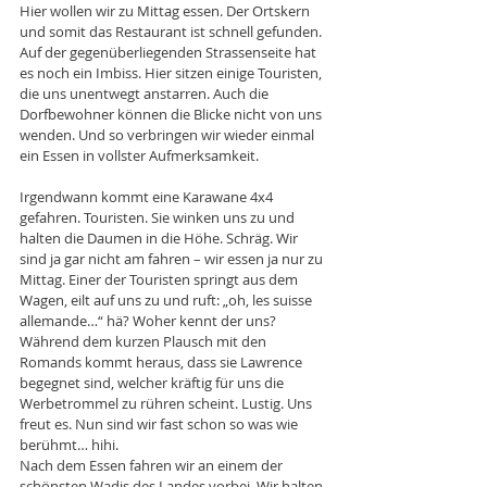
Hier wollen wir zu Mittag essen. Der Ortskern 
und somit das Restaurant ist schnell gefunden. 
Auf der gegenüberliegenden Strassenseite hat 
es noch ein Imbiss. Hier sitzen einige Touristen, 
die uns unentwegt anstarren. Auch die 
Dorfbewohner können die Blicke nicht von uns 
wenden. Und so verbringen wir wieder einmal 
ein Essen in vollster Aufmerksamkeit.
Irgendwann kommt eine Karawane 4x4 
gefahren. Touristen. Sie winken uns zu und 
halten die Daumen in die Höhe. Schräg. Wir 
sind ja gar nicht am fahren – wir essen ja nur zu 
Mittag. Einer der Touristen springt aus dem 
Wagen, eilt auf uns zu und ruft: „oh, les suisse 
allemande…“ hä? Woher kennt der uns? 
Während dem kurzen Plausch mit den 
Romands kommt heraus, dass sie Lawrence 
begegnet sind, welcher kräftig für uns die 
Werbetrommel zu rühren scheint. Lustig. Uns 
freut es. Nun sind wir fast schon so was wie 
berühmt… hihi. 
Nach dem Essen fahren wir an einem der 
schönsten Wadis des Landes vorbei. Wir halten 