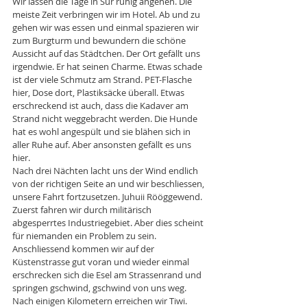
Wir lassen die Tage in Sur ruhig angehen. Die 
meiste Zeit verbringen wir im Hotel. Ab und zu 
gehen wir was essen und einmal spazieren wir 
zum Burgturm und bewundern die schöne 
Aussicht auf das Städtchen. Der Ort gefällt uns 
irgendwie. Er hat seinen Charme. Etwas schade 
ist der viele Schmutz am Strand. PET-Flasche 
hier, Dose dort, Plastiksäcke überall. Etwas 
erschreckend ist auch, dass die Kadaver am 
Strand nicht weggebracht werden. Die Hunde 
hat es wohl angespült und sie blähen sich in 
aller Ruhe auf. Aber ansonsten gefällt es uns 
hier. 
Nach drei Nächten lacht uns der Wind endlich 
von der richtigen Seite an und wir beschliessen, 
unsere Fahrt fortzusetzen. Juhuii Rööggewend. 
Zuerst fahren wir durch militärisch 
abgesperrtes Industriegebiet. Aber dies scheint 
für niemanden ein Problem zu sein. 
Anschliessend kommen wir auf der 
Küstenstrasse gut voran und wieder einmal 
erschrecken sich die Esel am Strassenrand und 
springen gschwind, gschwind von uns weg. 
Nach einigen Kilometern erreichen wir Tiwi. 