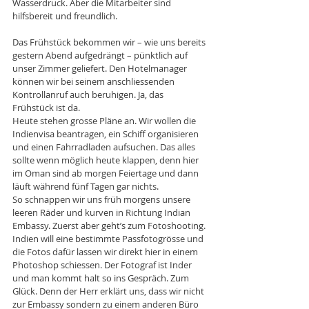
Wasserdruck. Aber die Mitarbeiter sind 
hilfsbereit und freundlich. 
Das Frühstück bekommen wir – wie uns bereits 
gestern Abend aufgedrängt – pünktlich auf 
unser Zimmer geliefert. Den Hotelmanager 
können wir bei seinem anschliessenden 
Kontrollanruf auch beruhigen. Ja, das 
Frühstück ist da. 
Heute stehen grosse Pläne an. Wir wollen die 
Indienvisa beantragen, ein Schiff organisieren 
und einen Fahrradladen aufsuchen. Das alles 
sollte wenn möglich heute klappen, denn hier 
im Oman sind ab morgen Feiertage und dann 
läuft während fünf Tagen gar nichts. 
So schnappen wir uns früh morgens unsere 
leeren Räder und kurven in Richtung Indian 
Embassy. Zuerst aber geht’s zum Fotoshooting. 
Indien will eine bestimmte Passfotogrösse und 
die Fotos dafür lassen wir direkt hier in einem 
Photoshop schiessen. Der Fotograf ist Inder 
und man kommt halt so ins Gespräch. Zum 
Glück. Denn der Herr erklärt uns, dass wir nicht 
zur Embassy sondern zu einem anderen Büro 