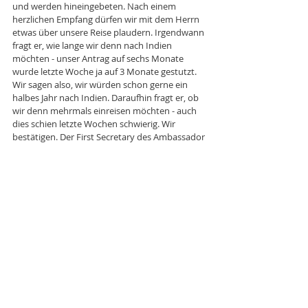
und werden hineingebeten. Nach einem 
herzlichen Empfang dürfen wir mit dem Herrn 
etwas über unsere Reise plaudern. Irgendwann 
fragt er, wie lange wir denn nach Indien 
möchten - unser Antrag auf sechs Monate 
wurde letzte Woche ja auf 3 Monate gestutzt. 
Wir sagen also, wir würden schon gerne ein 
halbes Jahr nach Indien. Daraufhin fragt er, ob 
wir denn mehrmals einreisen möchten - auch 
dies schien letzte Wochen schwierig. Wir 
bestätigen. Der First Secretary des Ambassador 
of India kritzelt eine sechs auf unseren Antrag 
und verabschiedet uns. Am Nachmittag sollen 
wir wiederkommen. 
Die folgenden Stunden vergingen soooo 
langsam. Irgendwann war dann doch noch vier 
Uhr und wir haben uns nochmal in die 
Embassy begeben. Nach wenigen Minuten 
wurde uns unsere Pässe mit jeweils einem Visa 
für Sechs Monate und Multiple Entry 
ausgehändigt. Suuuuuuuper. Wir dürfen also 
nun bis und mit 10. Juni 2016 so oft wir wollen 
rein und raus in Indien. *freu* 