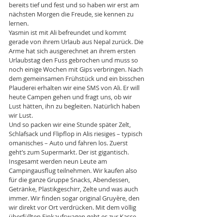
bereits tief und fest und so haben wir erst am 
nächsten Morgen die Freude, sie kennen zu 
lernen. 
Yasmin ist mit Ali befreundet und kommt 
gerade von ihrem Urlaub aus Nepal zurück. Die 
Arme hat sich ausgerechnet an ihrem ersten 
Urlaubstag den Fuss gebrochen und muss so 
noch einige Wochen mit Gips verbringen. Nach 
dem gemeinsamen Frühstück und ein bisschen 
Plauderei erhalten wir eine SMS von Ali. Er will 
heute Campen gehen und fragt uns, ob wir 
Lust hätten, ihn zu begleiten. Natürlich haben 
wir Lust. 
Und so packen wir eine Stunde später Zelt, 
Schlafsack und Flipflop in Alis riesiges – typisch 
omanisches – Auto und fahren los. Zuerst 
geht’s zum Supermarkt. Der ist gigantisch. 
Insgesamt werden neun Leute am 
Campingausflug teilnehmen. Wir kaufen also 
für die ganze Gruppe Snacks, Abendessen, 
Getränke, Plastikgeschirr, Zelte und was auch 
immer. Wir finden sogar original Gruyère, den 
wir direkt vor Ort verdrücken. Mit dem völlig 
überfüllten Einkaufswagen geht es zur Kasse 