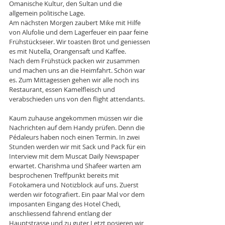
Omanische Kultur, den Sultan und die 
allgemein politische Lage. 
Am nächsten Morgen zaubert Mike mit Hilfe 
von Alufolie und dem Lagerfeuer ein paar feine 
Frühstückseier. Wir toasten Brot und geniessen 
es mit Nutella, Orangensaft und Kaffee. 
Nach dem Frühstück packen wir zusammen 
und machen uns an die Heimfahrt. Schön war 
es. Zum Mittagessen gehen wir alle noch ins 
Restaurant, essen Kamelfleisch und 
verabschieden uns von den flight attendants. 
Kaum zuhause angekommen müssen wir die 
Nachrichten auf dem Handy prüfen. Denn die 
Pédaleurs haben noch einen Termin. In zwei 
Stunden werden wir mit Sack und Pack für ein 
Interview mit dem Muscat Daily Newspaper 
erwartet. Charishma und Shafeer warten am 
besprochenen Treffpunkt bereits mit 
Fotokamera und Notizblock auf uns. Zuerst 
werden wir fotografiert. Ein paar Mal vor dem 
imposanten Eingang des Hotel Chedi, 
anschliessend fahrend entlang der 
Hauptstrasse und zu guter Letzt posieren wir 