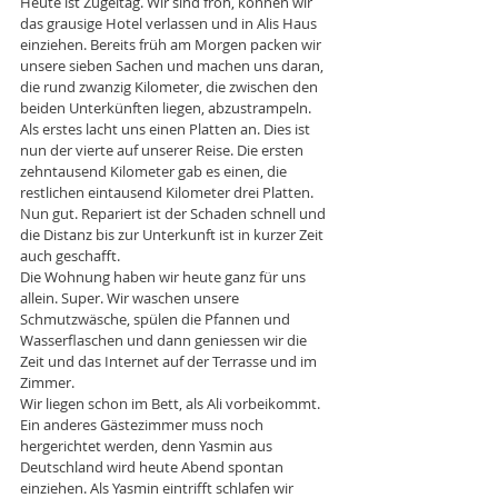
Heute ist Zügeltag. Wir sind froh, können wir 
das grausige Hotel verlassen und in Alis Haus 
einziehen. Bereits früh am Morgen packen wir 
unsere sieben Sachen und machen uns daran, 
die rund zwanzig Kilometer, die zwischen den 
beiden Unterkünften liegen, abzustrampeln. 
Als erstes lacht uns einen Platten an. Dies ist 
nun der vierte auf unserer Reise. Die ersten 
zehntausend Kilometer gab es einen, die 
restlichen eintausend Kilometer drei Platten. 
Nun gut. Repariert ist der Schaden schnell und 
die Distanz bis zur Unterkunft ist in kurzer Zeit 
auch geschafft. 
Die Wohnung haben wir heute ganz für uns 
allein. Super. Wir waschen unsere 
Schmutzwäsche, spülen die Pfannen und 
Wasserflaschen und dann geniessen wir die 
Zeit und das Internet auf der Terrasse und im 
Zimmer. 
Wir liegen schon im Bett, als Ali vorbeikommt. 
Ein anderes Gästezimmer muss noch 
hergerichtet werden, denn Yasmin aus 
Deutschland wird heute Abend spontan 
einziehen. Als Yasmin eintrifft schlafen wir 