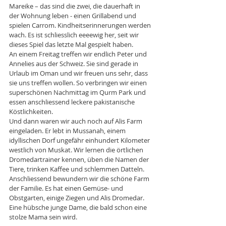
Mareike – das sind die zwei, die dauerhaft in 
der Wohnung leben - einen Grillabend und 
spielen Carrom. Kindheitserinnerungen werden 
wach. Es ist schliesslich eeeewig her, seit wir 
dieses Spiel das letzte Mal gespielt haben. 
An einem Freitag treffen wir endlich Peter und 
Annelies aus der Schweiz. Sie sind gerade in 
Urlaub im Oman und wir freuen uns sehr, dass 
sie uns treffen wollen. So verbringen wir einen 
superschönen Nachmittag im Qurm Park und 
essen anschliessend leckere pakistanische 
Köstlichkeiten. 
Und dann waren wir auch noch auf Alis Farm 
eingeladen. Er lebt in Mussanah, einem 
idyllischen Dorf ungefähr einhundert Kilometer 
westlich von Muskat. Wir lernen die örtlichen 
Dromedartrainer kennen, üben die Namen der 
Tiere, trinken Kaffee und schlemmen Datteln. 
Anschliessend bewundern wir die schöne Farm 
der Familie. Es hat einen Gemüse- und 
Obstgarten, einige Ziegen und Alis Dromedar. 
Eine hübsche junge Dame, die bald schon eine 
stolze Mama sein wird.