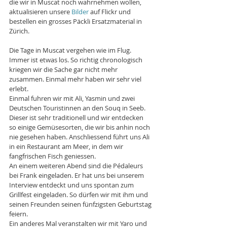
die wir in Muscat noch wahrnehmen wollen, 
aktualisieren unsere 
Bilder 
auf Flickr und 
bestellen ein grosses Päckli Ersatzmaterial in 
Zürich. 
Die Tage in Muscat vergehen wie im Flug. 
Immer ist etwas los. So richtig chronologisch 
kriegen wir die Sache gar nicht mehr 
zusammen. Einmal mehr haben wir sehr viel 
erlebt. 
Einmal fuhren wir mit Ali, Yasmin und zwei 
Deutschen Touristinnen an den Souq in Seeb. 
Dieser ist sehr traditionell und wir entdecken 
so einige Gemüsesorten, die wir bis anhin noch 
nie gesehen haben. Anschliessend führt uns Ali 
in ein Restaurant am Meer, in dem wir 
fangfrischen Fisch geniessen. 
An einem weiteren Abend sind die Pédaleurs 
bei Frank eingeladen. Er hat uns bei unserem 
Interview entdeckt und uns spontan zum 
Grillfest eingeladen. So dürfen wir mit ihm und 
seinen Freunden seinen fünfzigsten Geburtstag 
feiern. 
Ein anderes Mal veranstalten wir mit Yaro und 