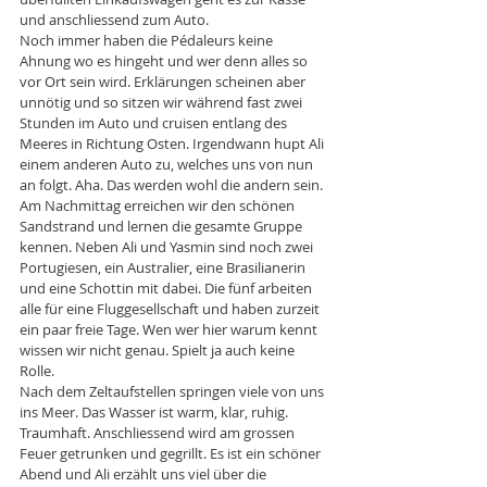
und anschliessend zum Auto. 
Noch immer haben die Pédaleurs keine 
Ahnung wo es hingeht und wer denn alles so 
vor Ort sein wird. Erklärungen scheinen aber 
unnötig und so sitzen wir während fast zwei 
Stunden im Auto und cruisen entlang des 
Meeres in Richtung Osten. Irgendwann hupt Ali 
einem anderen Auto zu, welches uns von nun 
an folgt. Aha. Das werden wohl die andern sein. 
Am Nachmittag erreichen wir den schönen 
Sandstrand und lernen die gesamte Gruppe 
kennen. Neben Ali und Yasmin sind noch zwei 
Portugiesen, ein Australier, eine Brasilianerin 
und eine Schottin mit dabei. Die fünf arbeiten 
alle für eine Fluggesellschaft und haben zurzeit 
ein paar freie Tage. Wen wer hier warum kennt 
wissen wir nicht genau. Spielt ja auch keine 
Rolle. 
Nach dem Zeltaufstellen springen viele von uns 
ins Meer. Das Wasser ist warm, klar, ruhig. 
Traumhaft. Anschliessend wird am grossen 
Feuer getrunken und gegrillt. Es ist ein schöner 
Abend und Ali erzählt uns viel über die 