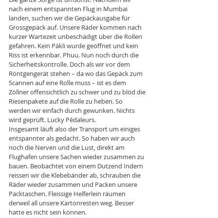
nach einem entspannten Flug in Mumbai 
landen, suchen wir die Gepäckausgabe für 
Grossgepäck auf. Unsere Räder kommen nach 
kurzer Wartezeit unbeschädigt über die Rollen 
gefahren. Kein Päkli wurde geöffnet und kein 
Riss ist erkennbar. Phuu. Nun noch durch die 
Sicherheitskontrolle. Doch als wir vor dem 
Röntgengerät stehen – da wo das Gepäck zum 
Scannen auf eine Rolle muss – ist es dem 
Zöllner offensichtlich zu schwer und zu blöd die 
Riesenpakete auf die Rolle zu heben. So 
werden wir einfach durch gewunken. Nichts 
wird geprüft. Lucky Pédaleurs. 
Insgesamt läuft also der Transport um einiges 
entspannter als gedacht. So haben wir auch 
noch die Nerven und die Lust, direkt am 
Flughafen unsere Sachen wieder zusammen zu 
bauen. Beobachtet von einem Dutzend Indern 
reissen wir die Klebebänder ab, schrauben die 
Räder wieder zusammen und Packen unsere 
Packtaschen. Fleissige Helferlein räumen 
derweil all unsere Kartonresten weg. Besser 
hätte es nicht sein können. 