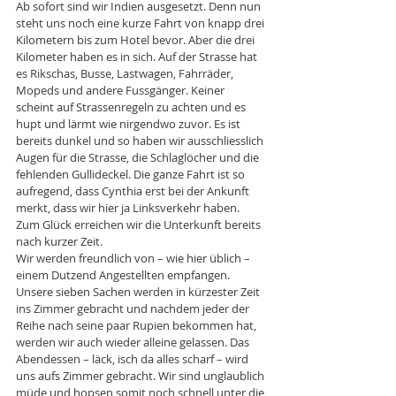
Ab sofort sind wir Indien ausgesetzt. Denn nun 
steht uns noch eine kurze Fahrt von knapp drei 
Kilometern bis zum Hotel bevor. Aber die drei 
Kilometer haben es in sich. Auf der Strasse hat 
es Rikschas, Busse, Lastwagen, Fahrräder, 
Mopeds und andere Fussgänger. Keiner 
scheint auf Strassenregeln zu achten und es 
hupt und lärmt wie nirgendwo zuvor. Es ist 
bereits dunkel und so haben wir ausschliesslich 
Augen für die Strasse, die Schlaglöcher und die 
fehlenden Gullideckel. Die ganze Fahrt ist so 
aufregend, dass Cynthia erst bei der Ankunft 
merkt, dass wir hier ja Linksverkehr haben. 
Zum Glück erreichen wir die Unterkunft bereits 
nach kurzer Zeit. 
Wir werden freundlich von – wie hier üblich – 
einem Dutzend Angestellten empfangen. 
Unsere sieben Sachen werden in kürzester Zeit 
ins Zimmer gebracht und nachdem jeder der 
Reihe nach seine paar Rupien bekommen hat, 
werden wir auch wieder alleine gelassen. Das 
Abendessen – läck, isch da alles scharf – wird 
uns aufs Zimmer gebracht. Wir sind unglaublich 
müde und hopsen somit noch schnell unter die 