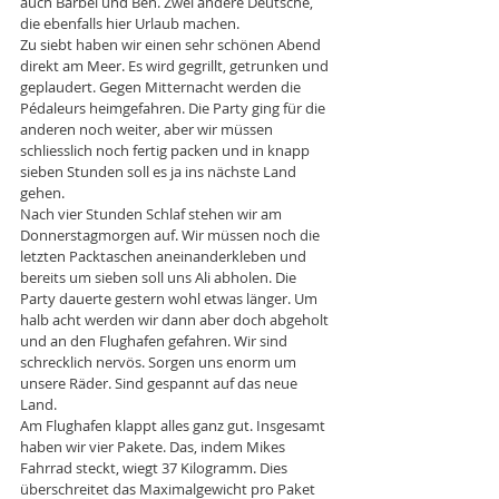
auch Bärbel und Ben. Zwei andere Deutsche, 
die ebenfalls hier Urlaub machen. 
Zu siebt haben wir einen sehr schönen Abend 
direkt am Meer. Es wird gegrillt, getrunken und 
geplaudert. Gegen Mitternacht werden die 
Pédaleurs heimgefahren. Die Party ging für die 
anderen noch weiter, aber wir müssen 
schliesslich noch fertig packen und in knapp 
sieben Stunden soll es ja ins nächste Land 
gehen. 
Nach vier Stunden Schlaf stehen wir am 
Donnerstagmorgen auf. Wir müssen noch die 
letzten Packtaschen aneinanderkleben und 
bereits um sieben soll uns Ali abholen. Die 
Party dauerte gestern wohl etwas länger. Um 
halb acht werden wir dann aber doch abgeholt 
und an den Flughafen gefahren. Wir sind 
schrecklich nervös. Sorgen uns enorm um 
unsere Räder. Sind gespannt auf das neue 
Land. 
Am Flughafen klappt alles ganz gut. Insgesamt 
haben wir vier Pakete. Das, indem Mikes 
Fahrrad steckt, wiegt 37 Kilogramm. Dies 
überschreitet das Maximalgewicht pro Paket 