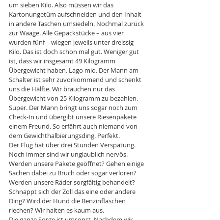
um sieben Kilo. Also müssen wir das 
Kartonungetüm aufschneiden und den Inhalt 
in andere Taschen umsiedeln. Nochmal zurück 
zur Waage. Alle Gepäckstücke – aus vier 
wurden fünf – wiegen jeweils unter dreissig 
Kilo. Das ist doch schon mal gut. Weniger gut 
ist, dass wir insgesamt 49 Kilogramm 
Übergewicht haben. Lago mio. Der Mann am 
Schalter ist sehr zuvorkommend und schenkt 
uns die Hälfte. Wir brauchen nur das 
Übergewicht von 25 Kilogramm zu bezahlen. 
Super. Der Mann bringt uns sogar noch zum 
Check-In und übergibt unsere Riesenpakete 
einem Freund. So erfährt auch niemand von 
dem Gewichthalbierungsding. Perfekt. 
Der Flug hat über drei Stunden Verspätung. 
Noch immer sind wir unglaublich nervös. 
Werden unsere Pakete geöffnet? Gehen einige 
Sachen dabei zu Bruch oder sogar verloren? 
Werden unsere Räder sorgfältig behandelt? 
Schnappt sich der Zoll das eine oder andere 
Ding? Wird der Hund die Benzinflaschen 
riechen? Wir halten es kaum aus. 
Die ganze Sorge ist umsonst. Nachdem wir 