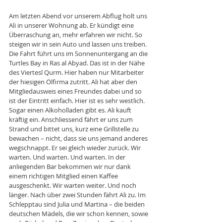
Am letzten Abend vor unserem Abflug holt uns 
Ali in unserer Wohnung ab. Er kündigt eine 
Überraschung an, mehr erfahren wir nicht. So 
steigen wir in sein Auto und lassen uns treiben. 
Die Fahrt führt uns im Sonnenuntergang an die 
Turtles Bay in Ras al Abyad. Das ist in der Nähe 
des Viertesl Qurm. Hier haben nur Mitarbeiter 
der hiesigen Ölfirma zutritt. Ali hat aber den 
Mitgliedausweis eines Freundes dabei und so 
ist der Eintritt einfach. Hier ist es sehr westlich. 
Sogar einen Alkoholladen gibt es. Ali kauft 
kräftig ein. Anschliessend fährt er uns zum 
Strand und bittet uns, kurz eine Grillstelle zu 
bewachen – nicht, dass sie uns jemand anderes 
wegschnappt. Er sei gleich wieder zurück. Wir 
warten. Und warten. Und warten. In der 
anliegenden Bar bekommen wir nur dank 
einem richtigen Mitglied einen Kaffee 
ausgeschenkt. Wir warten weiter. Und noch 
länger. Nach über zwei Stunden fährt Ali zu. Im 
Schlepptau sind Julia und Martina – die beiden 
deutschen Mädels, die wir schon kennen, sowie 