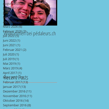
August 2026
(2)
2 Beiträge
Juli 2026
(11)
11 Beiträge
Juni 2026
(8)
8 Beiträge
Mai 2026
(8)
8 Beiträge
April 2026
(9)
9 Beiträge
März 2026
(6)
6 Beiträge
Februar 2026
(3)
3 Beiträge
Willkommen bei pédaleurs.ch
Juli 2022
(5)
5 Beiträge
Juni 2022
(1)
1 Beitrag
Juni 2021
(1)
1 Beitrag
Februar 2021
(2)
2 Beiträge
Juli 2020
(1)
1 Beitrag
Juli 2019
(1)
1 Beitrag
Mai 2019
(1)
1 Beitrag
März 2019
(4)
4 Beiträge
April 2017
(1)
1 Beitrag
Recent Posts
März 2017
(13)
13 Beiträge
Februar 2017
(13)
13 Beiträge
Januar 2017
(13)
13 Beiträge
Dezember 2016
(11)
11 Beiträge
November 2016
(11)
11 Beiträge
Oktober 2016
(14)
14 Beiträge
September 2016
(8)
8 Beiträge