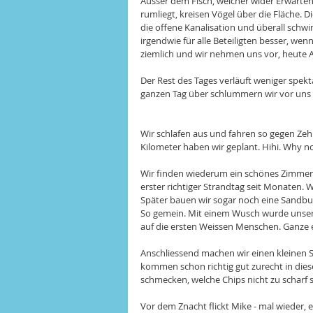
Ausser dem Fisch, welcher wider Erwarten n
rumliegt, kreisen Vögel über die Fläche. D
die offene Kanalisation und überall schw
irgendwie für alle Beteiligten besser, we
ziemlich und wir nehmen uns vor, heute 
Der Rest des Tages verläuft weniger spek
ganzen Tag über schlummern wir vor uns
Wir schlafen aus und fahren so gegen Zehn
Kilometer haben wir geplant. Hihi. Why no
Wir finden wiederum ein schönes Zimmer 
erster richtiger Strandtag seit Monaten. 
Später bauen wir sogar noch eine Sandburg.
So gemein. Mit einem Wusch wurde unser 
auf die ersten Weissen Menschen. Ganze el
Anschliessend machen wir einen kleinen Sp
kommen schon richtig gut zurecht in dies
schmecken, welche Chips nicht zu scharf s
Vor dem Znacht flickt Mike - mal wieder, 