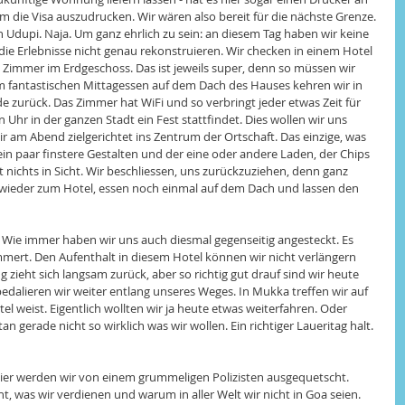
um die Visa auszudrucken. Wir wären also bereit für die nächste Grenze. 
Udupi. Naja. Um ganz ehrlich zu sein: an diesem Tag haben wir keine 
e Erlebnisse nicht genau rekonstruieren. Wir checken in einem Hotel 
immer im Erdgeschoss. Das ist jeweils super, denn so müssen wir 
m fantastischen Mittagessen auf dem Dach des Hauses kehren wir in 
zurück. Das Zimmer hat WiFi und so verbringt jeder etwas Zeit für 
Uhr in der ganzen Stadt ein Fest stattfindet. Dies wollen wir uns 
r am Abend zielgerichtet ins Zentrum der Ortschaft. Das einzige, was 
in paar finstere Gestalten und der eine oder andere Laden, der Chips 
t nichts in Sicht. Wir beschliessen, uns zurückzuziehen, denn ganz 
ir wieder zum Hotel, essen noch einmal auf dem Dach und lassen den 
 Wie immer haben wir uns auch diesmal gegenseitig angesteckt. Es 
mert. Den Aufenthalt in diesem Hotel können wir nicht verlängern 
g zieht sich langsam zurück, aber so richtig gut drauf sind wir heute 
edalieren wir weiter entlang unseres Weges. In Mukka treffen wir auf 
l weist. Eigentlich wollten wir ja heute etwas weiterfahren. Oder 
gerade nicht so wirklich was wir wollen. Ein richtiger Laueritag halt. 
 Hier werden wir von einem grummeligen Polizisten ausgequetscht. 
 was wir verdienen und warum in aller Welt wir nicht in Goa seien. 