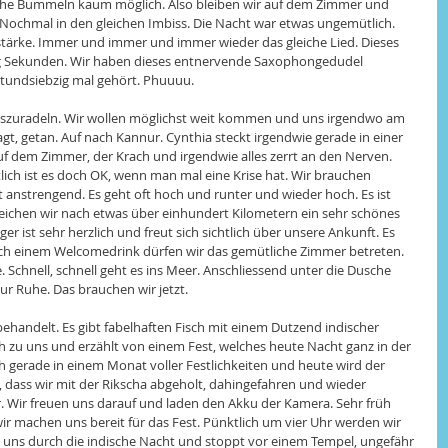
liche Bummeln kaum möglich. Also bleiben wir auf dem Zimmer und 
Nochmal in den gleichen Imbiss. Die Nacht war etwas ungemütlich. 
utstärke. Immer und immer und immer wieder das gleiche Lied. Dieses 
ig Sekunden. Wir haben dieses entnervende Saxophongedudel 
tundsiebzig mal gehört. Phuuuu. 
oszuradeln. Wir wollen möglichst weit kommen und uns irgendwo am 
, getan. Auf nach Kannur. Cynthia steckt irgendwie gerade in einer 
auf dem Zimmer, der Krach und irgendwie alles zerrt an den Nerven. 
tlich ist es doch OK, wenn man mal eine Krise hat. Wir brauchen 
t anstrengend. Es geht oft hoch und runter und wieder hoch. Es ist 
reichen wir nach etwas über einhundert Kilometern ein sehr schönes 
er ist sehr herzlich und freut sich sichtlich über unsere Ankunft. Es 
ach einem Welcomedrink dürfen wir das gemütliche Zimmer betreten. 
. Schnell, schnell geht es ins Meer. Anschliessend unter die Dusche 
r Ruhe. Das brauchen wir jetzt. 
andelt. Es gibt fabelhaften Fisch mit einem Dutzend indischer 
ich zu uns und erzählt von einem Fest, welches heute Nacht ganz in der 
h gerade in einem Monat voller Festlichkeiten und heute wird der 
 dass wir mit der Rikscha abgeholt, dahingefahren und wieder 
 Wir freuen uns darauf und laden den Akku der Kamera. Sehr früh 
ir machen uns bereit für das Fest. Pünktlich um vier Uhr werden wir 
t uns durch die indische Nacht und stoppt vor einem Tempel, ungefähr 