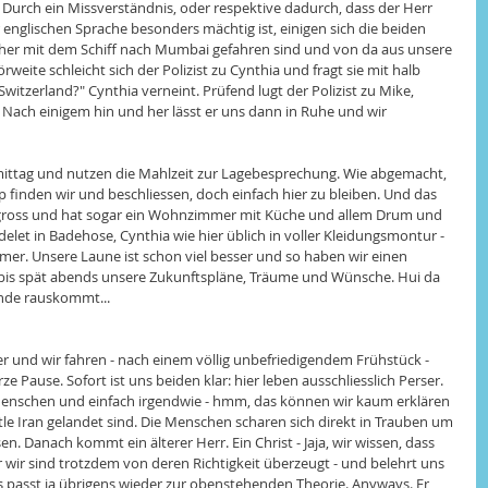
Durch ein Missverständnis, oder respektive dadurch, dass der Herr 
glischen Sprache besonders mächtig ist, einigen sich die beiden 
 her mit dem Schiff nach Mumbai gefahren sind und von da aus unsere 
weite schleicht sich der Polizist zu Cynthia und fragt sie mit halb 
witzerland?" Cynthia verneint. Prüfend lugt der Polizist zu Mike, 
n. Nach einigem hin und her lässt er uns dann in Ruhe und wir 
mittag und nutzen die Mahlzeit zur Lagebesprechung. Wie abgemacht, 
p finden wir und beschliessen, doch einfach hier zu bleiben. Und das 
hr gross und hat sogar ein Wohnzimmer mit Küche und allem Drum und 
elet in Badehose, Cynthia wie hier üblich in voller Kleidungsmontur - 
mer. Unsere Laune ist schon viel besser und so haben wir einen 
bis spät abends unsere Zukunftspläne, Träume und Wünsche. Hui da 
nde rauskommt... 
r und wir fahren - nach einem völlig unbefriedigendem Frühstück - 
ze Pause. Sofort ist uns beiden klar: hier leben ausschliesslich Perser. 
 Menschen und einfach irgendwie - hmm, das können wir kaum erklären 
 little Iran gelandet sind. Die Menschen scharen sich direkt in Trauben um 
. Danach kommt ein älterer Herr. Ein Christ - Jaja, wir wissen, dass 
r wir sind trotzdem von deren Richtigkeit überzeugt - und belehrt uns 
Das passt ja übrigens wieder zur obenstehenden Theorie. Anyways. Er 