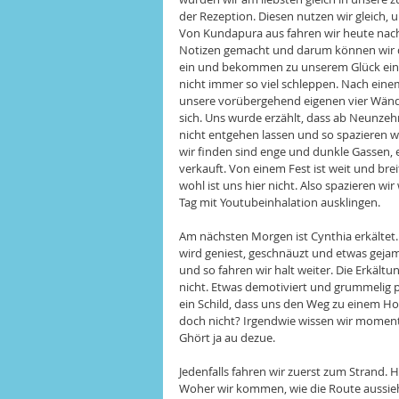
der Rezeption. Diesen nutzen wir gleich, 
Von Kundapura aus fahren wir heute nach 
Notizen gemacht und darum können wir di
ein und bekommen zu unserem Glück ein Z
nicht immer so viel schleppen. Nach eine
unsere vorübergehend eigenen vier Wände 
sich. Uns wurde erzählt, dass ab Neunzehn 
nicht entgehen lassen und so spazieren wi
wir finden sind enge und dunkle Gassen, e
verkauft. Von einem Fest ist weit und brei
wohl ist uns hier nicht. Also spazieren w
Tag mit Youtubeinhalation ausklingen. 
Am nächsten Morgen ist Cynthia erkältet.
wird geniest, geschnäuzt und etwas gejam
und so fahren wir halt weiter. Die Erkältun
nicht. Etwas demotiviert und grummelig p
ein Schild, dass uns den Weg zu einem Hote
doch nicht? Irgendwie wissen wir momentan 
Ghört ja au dezue. 
Jedenfalls fahren wir zuerst zum Strand.
Woher wir kommen, wie die Route aussieht,