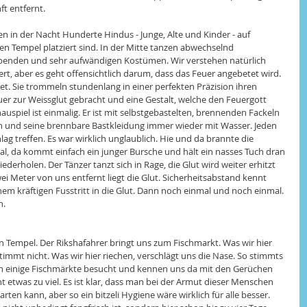
t entfernt. 
en in der Nacht Hunderte Hindus - Junge, Alte und Kinder - auf 
 Tempel platziert sind. In der Mitte tanzen abwechselnd 
enden und sehr aufwändigen Kostümen. Wir verstehen natürlich 
ert, aber es geht offensichtlich darum, dass das Feuer angebetet wird. 
t. Sie trommeln stundenlang in einer perfekten Präzision ihren 
r zur Weissglut gebracht und eine Gestalt, welche den Feuergott 
hauspiel ist einmalig. Er ist mit selbstgebastelten, brennenden Fackeln 
n und seine brennbare Bastkleidung immer wieder mit Wasser. Jeden 
 treffen. Es war wirklich unglaublich. Hie und da brannte die 
, da kommt einfach ein junger Bursche und hält ein nasses Tuch dran 
erholen. Der Tänzer tanzt sich in Rage, die Glut wird weiter erhitzt 
i Meter von uns entfernt liegt die Glut. Sicherheitsabstand kennt 
nem kräftigen Fusstritt in die Glut. Dann noch einmal und noch einmal. 
. 
 Tempel. Der Rikshafahrer bringt uns zum Fischmarkt. Was wir hier 
timmt nicht. Was wir hier riechen, verschlägt uns die Nase. So stimmts 
chon einige Fischmärkte besucht und kennen uns da mit den Gerüchen 
ht etwas zu viel. Es ist klar, dass man bei der Armut dieser Menschen 
en kann, aber so ein bitzeli Hygiene wäre wirklich für alle besser. 