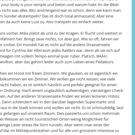
 your body is your temple und beten und warum habt ihr die Bibel 
s nicht was alles. Bitz anstrengend war es schon, denn wie kann man 
 Sünder abstempeln? Das ist doch total anmassend. Aber eine 
en da auch keine Lust zu. Also trampeln wir einfach weiter. 
s vorbei. Mike platzt ab und zu der Kragen. Er flucht und wettert in 
hrern her. Bringt zwar nichts, tut aber gut. Wie so oft, fahren wir 
 vorbei. Ein Hundeli hat es nicht auf die andere Strassenseite 
wird für Cynthia der Albtraum jedes Radlers war, denn als sie sich auf 
astwagen mit vollem Tempo einmal quer rüber. Platsch. BÄÄH. 
en wollten, aber das gehört leider auch zum Leben eines Pédaleurs. 
n ein Hotel mit freien Zimmern. Wir glauben, es ist eigentlich ein 
 bekommen wir ein Zimmer. Wir wollen gar nicht wissen, wie viele 
ht haben, es ist wirklich hässlich und perfekt geeignet für einen 
 in Ordnung. Nach einem unglaublich aufwendigen, vierseitigen Check-
. Auf der anderen Strassenseite finden wir einen leckeren Imbiss 
. Dann schlendern wir in den darüber liegenden Supermarkt und 
aus in die Stadt können und wollen wir nicht. Es ist schmuddelig, laut 
as gefangen auf unserem Raum. Dies passierte uns schon mehrmals 
 als Weisser an nicht touristischen Orten wenig Möglichkeit für 
 einige Leser etwas die Stirn runzeln. Aber wenn man einer der 
uf das im Mittelpunktstehen und für alle von grösstem Interesse zu 