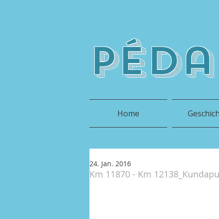
péda
Home
Geschic
24. Jan. 2016
Km 11870 - Km 12138_Kundapu