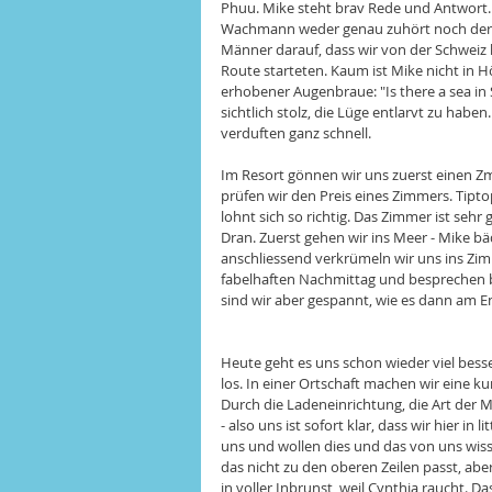
Phuu. Mike steht brav Rede und Antwort. 
Wachmann weder genau zuhört noch der en
Männer darauf, dass wir von der Schweiz
Route starteten. Kaum ist Mike nicht in Hör
erhobener Augenbraue: "Is there a sea in S
sichtlich stolz, die Lüge entlarvt zu habe
verduften ganz schnell. 
Im Resort gönnen wir uns zuerst einen Z
prüfen wir den Preis eines Zimmers. Tipto
lohnt sich so richtig. Das Zimmer ist se
Dran. Zuerst gehen wir ins Meer - Mike bäd
anschliessend verkrümeln wir uns ins Zim
fabelhaften Nachmittag und besprechen 
sind wir aber gespannt, wie es dann am E
Heute geht es uns schon wieder viel besse
los. In einer Ortschaft machen wir eine kur
Durch die Ladeneinrichtung, die Art der
- also uns ist sofort klar, dass wir hier in
uns und wollen dies und das von uns wissen
das nicht zu den oberen Zeilen passt, abe
in voller Inbrunst, weil Cynthia raucht. 