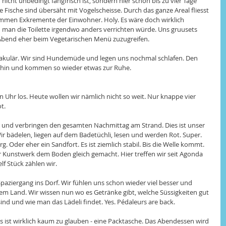
icht unbedingt fangfrisch ist, sondern hier schon bis zu vier Tage 
ie Fische sind übersäht mit Vogelscheisse. Durch das ganze Areal fliesst 
immen Exkremente der Einwohner. Holy. Es wäre doch wirklich 
nn man die Toilette irgendwo anders verrichten würde. Uns gruusets 
Abend eher beim Vegetarischen Menü zuzugreifen. 
takulär. Wir sind Hundemüde und legen uns nochmal schlafen. Den 
 hin und kommen so wieder etwas zur Ruhe. 
 Uhr los. Heute wollen wir nämlich nicht so weit. Nur knappe vier 
t. 
und verbringen den gesamten Nachmittag am Strand. Dies ist unser 
Wir bädelen, liegen auf dem Badetüchli, lesen und werden Rot. Super. 
 Oder eher ein Sandfort. Es ist ziemlich stabil. Bis die Welle kommt. 
Kunstwerk dem Boden gleich gemacht. Hier treffen wir seit Agonda 
f Stück zählen wir. 
aziergang ins Dorf. Wir fühlen uns schon wieder viel besser und 
em Land. Wir wissen nun wo es Getränke gibt, welche Süssigkeiten gut 
ind und wie man das Lädeli findet. Yes. Pédaleurs are back. 
es ist wirklich kaum zu glauben - eine Packtasche. Das Abendessen wird 