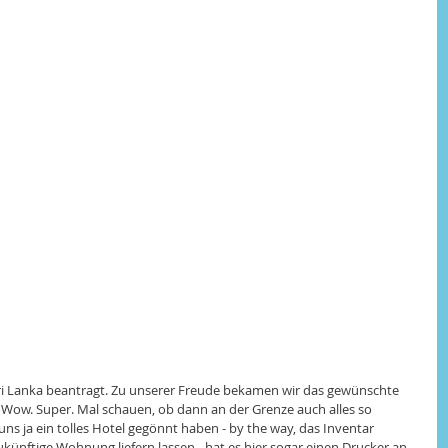
Sri Lanka beantragt. Zu unserer Freude bekamen wir das gewünschte 
Wow. Super. Mal schauen, ob dann an der Grenze auch alles so 
uns ja ein tolles Hotel gegönnt haben - by the way, das Inventar 
ukünftige Wohnung liefern lassen - hat es hier sogar einen Drucker an 