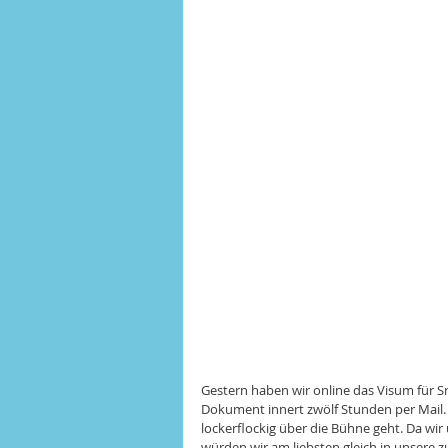
Gestern haben wir online das Visum für 
Dokument innert zwölf Stunden per Mail. 
lockerflockig über die Bühne geht. Da wir 
würden wir am liebsten gleich in unsere z