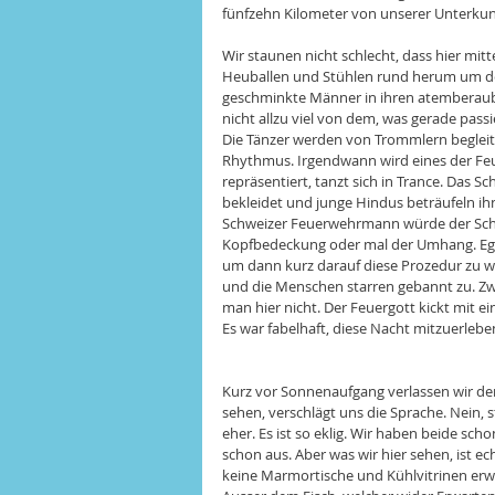
fünfzehn Kilometer von unserer Unterkunf
Wir staunen nicht schlecht, dass hier mitt
Heuballen und Stühlen rund herum um den
geschminkte Männer in ihren atemberaub
nicht allzu viel von dem, was gerade passi
Die Tänzer werden von Trommlern begleite
Rhythmus. Irgendwann wird eines der Feue
repräsentiert, tanzt sich in Trance. Das Sc
bekleidet und junge Hindus beträufeln ih
Schweizer Feuerwehrmann würde der Schlag
Kopfbedeckung oder mal der Umhang. Egal
um dann kurz darauf diese Prozedur zu wied
und die Menschen starren gebannt zu. Zwe
man hier nicht. Der Feuergott kickt mit ei
Es war fabelhaft, diese Nacht mitzuerleben
Kurz vor Sonnenaufgang verlassen wir den
sehen, verschlägt uns die Sprache. Nein, s
eher. Es ist so eklig. Wir haben beide s
schon aus. Aber was wir hier sehen, ist ec
keine Marmortische und Kühlvitrinen erwart