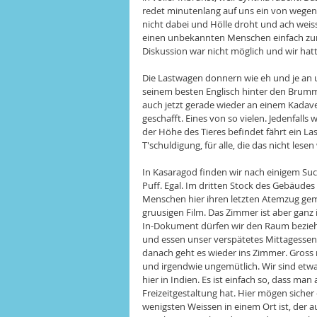
redet minutenlang auf uns ein von wegen
nicht dabei und Hölle droht und ach weis
einen unbekannten Menschen einfach zum
Diskussion war nicht möglich und wir hatt
Die Lastwagen donnern wie eh und je an un
seinem besten Englisch hinter den Brummifa
auch jetzt gerade wieder an einem Kadaver
geschafft. Eines von so vielen. Jedenfalls 
der Höhe des Tieres befindet fährt ein L
T'schuldigung, für alle, die das nicht les
In Kasaragod finden wir nach einigem Suche
Puff. Egal. Im dritten Stock des Gebäudes
Menschen hier ihren letzten Atemzug gemac
gruusigen Film. Das Zimmer ist aber ganz
In-Dokument dürfen wir den Raum beziehen
und essen unser verspätetes Mittagessen
danach geht es wieder ins Zimmer. Gross r
und irgendwie ungemütlich. Wir sind etw
hier in Indien. Es ist einfach so, dass man
Freizeitgestaltung hat. Hier mögen sicher
wenigsten Weissen in einem Ort ist, der a