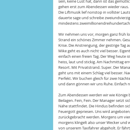
sein, keine Lust hat, dann ist das gemüt
gehen erst zum Abendessen wieder raus. 
Die Liftmusik lief nonstop in vollster La
dauerte sage und schreibe zweiundvierz
mindestens zweimillionendreihundertach
Wir nehmen uns vor, morgen ganz früh l
Strand ein schönes Zimmer nehmen. Gesagt
Krise. Die Anstrengung, der gestrige Tag 
Mike geht es auch nicht viel besser. Eigen
einfach einen freien Tag. Der Weg heute is
heiss, laut und stickig. Am Nachmittag er
Resort. Mit Privatstrand. Super. Der Manag
geht uns mit einem Schlag viel besser. N
Perfekt. Wir buchen gleich für zwei Nächte
und dann gönnen wir uns Ruhe. Einfach nu
Zum Abendessen werden wir wie Könige beh
Beilagen. Fein, Fein. Der Manager setzt s
Nähe stattfindet. Die Hindus befinden sic
Feuergott gepriesen. Uns wird angeboten,
zurückgebracht werden. Morgens um vier.
morgens klingelt also unser Wecker und w
von unserem Taxifahrer abgeholt. Er fähr