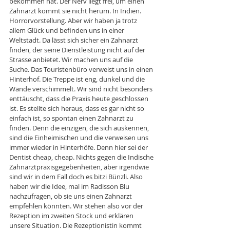
bekommen hat. Der Nerv liegt frei, um einen 
Zahnarzt kommt sie nicht herum. In Indien. 
Horrorvorstellung. Aber wir haben ja trotz 
allem Glück und befinden uns in einer 
Weltstadt. Da lässt sich sicher ein Zahnarzt 
finden, der seine Dienstleistung nicht auf der 
Strasse anbietet. Wir machen uns auf die 
Suche. Das Touristenbüro verweist uns in einen 
Hinterhof. Die Treppe ist eng, dunkel und die 
Wände verschimmelt. Wir sind nicht besonders 
enttäuscht, dass die Praxis heute geschlossen 
ist. Es stellte sich heraus, dass es gar nicht so 
einfach ist, so spontan einen Zahnarzt zu 
finden. Denn die einzigen, die sich auskennen, 
sind die Einheimischen und die verweisen uns 
immer wieder in Hinterhöfe. Denn hier sei der 
Dentist cheap, cheap. Nichts gegen die Indische 
Zahnarztpraxisgegebenheiten, aber irgendwie 
sind wir in dem Fall doch es bitzi Bünzli. Also 
haben wir die Idee, mal im Radisson Blu 
nachzufragen, ob sie uns einen Zahnarzt 
empfehlen könnten. Wir stehen also vor der 
Rezeption im zweiten Stock und erklären 
unsere Situation. Die Rezeptionistin kommt 