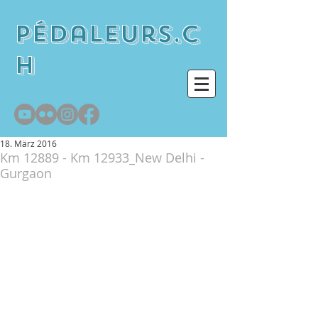
pédaleurs.c
h
18. März 2016
Km 12889 - Km 12933_New Delhi -
Gurgaon