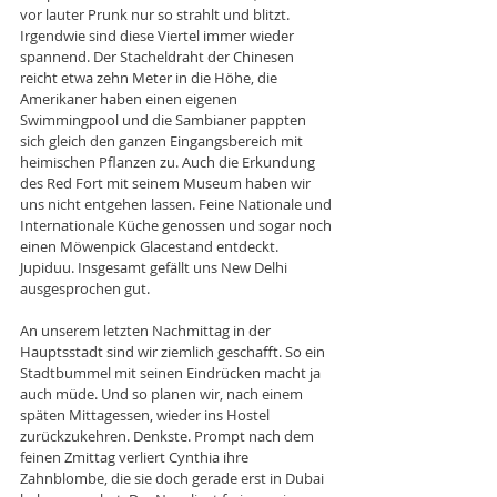
vor lauter Prunk nur so strahlt und blitzt. 
Irgendwie sind diese Viertel immer wieder 
spannend. Der Stacheldraht der Chinesen 
reicht etwa zehn Meter in die Höhe, die 
Amerikaner haben einen eigenen 
Swimmingpool und die Sambianer pappten 
sich gleich den ganzen Eingangsbereich mit 
heimischen Pflanzen zu. Auch die Erkundung 
des Red Fort mit seinem Museum haben wir 
uns nicht entgehen lassen. Feine Nationale und 
Internationale Küche genossen und sogar noch 
einen Möwenpick Glacestand entdeckt. 
Jupiduu. Insgesamt gefällt uns New Delhi 
ausgesprochen gut. 
An unserem letzten Nachmittag in der 
Hauptsstadt sind wir ziemlich geschafft. So ein 
Stadtbummel mit seinen Eindrücken macht ja 
auch müde. Und so planen wir, nach einem 
späten Mittagessen, wieder ins Hostel 
zurückzukehren. Denkste. Prompt nach dem 
feinen Zmittag verliert Cynthia ihre 
Zahnblombe, die sie doch gerade erst in Dubai 