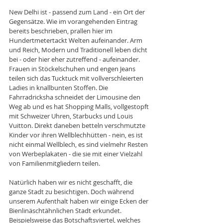
New Delhi ist - passend zum Land - ein Ort der 
Gegensätze. Wie im vorangehenden Eintrag 
bereits beschrieben, prallen hier im 
Hundertmetertackt Welten aufeinander. Arm 
und Reich, Modern und Traditionell leben dicht 
bei - oder hier eher zutreffend - aufeinander. 
Frauen in Stöckelschuhen und engen Jeans 
teilen sich das Tucktuck mit vollverschleierten 
Ladies in knallbunten Stoffen. Die 
Fahrradricksha schneidet der Limousine den 
Weg ab und es hat Shopping Malls, vollgestopft 
mit Schweizer Uhren, Starbucks und Louis 
Vuitton. Direkt daneben betteln verschmutzte 
Kinder vor ihren Wellblechhütten - nein, es ist 
nicht einmal Wellblech, es sind vielmehr Resten 
von Werbeplakaten - die sie mit einer Vielzahl 
von Familienmitgliedern teilen. 
Natürlich haben wir es nicht geschafft, die 
ganze Stadt zu besichtigen. Doch während 
unserem Aufenthalt haben wir einige Ecken der 
Bienlinäschtähnlichen Stadt erkundet. 
Beispielsweise das Botschaftsviertel, welches 