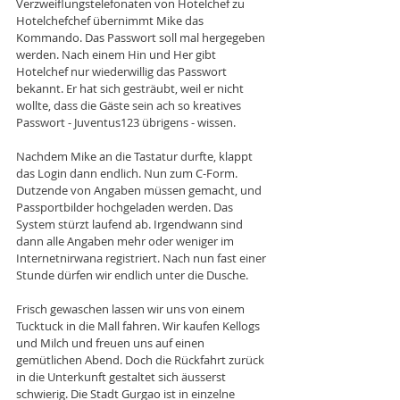
Verzweiflungstelefonaten von Hotelchef zu 
Hotelchefchef übernimmt Mike das 
Kommando. Das Passwort soll mal hergegeben 
werden. Nach einem Hin und Her gibt 
Hotelchef nur wiederwillig das Passwort 
bekannt. Er hat sich gesträubt, weil er nicht 
wollte, dass die Gäste sein ach so kreatives 
Passwort - Juventus123 übrigens - wissen. 
Nachdem Mike an die Tastatur durfte, klappt 
das Login dann endlich. Nun zum C-Form. 
Dutzende von Angaben müssen gemacht, und 
Passportbilder hochgeladen werden. Das 
System stürzt laufend ab. Irgendwann sind 
dann alle Angaben mehr oder weniger im 
Internetnirwana registriert. Nach nun fast einer 
Stunde dürfen wir endlich unter die Dusche. 
Frisch gewaschen lassen wir uns von einem 
Tucktuck in die Mall fahren. Wir kaufen Kellogs 
und Milch und freuen uns auf einen 
gemütlichen Abend. Doch die Rückfahrt zurück 
in die Unterkunft gestaltet sich äusserst 
schwierig. Die Stadt Gurgao ist in einzelne 