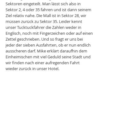
Sektoren eingeteilt. Man lässt sich also in 
Sektor 2, 4 oder 35 fahren und ist dann seinem 
Ziel relativ nahe. Die Mall ist in Sektor 28, wir 
müssen zurück zu Sektor 35. Leider kennt 
unser Tucktuckfahrer die Zahlen weder in 
Englisch, noch mit Fingerzeichen oder auf einen 
Zettel geschrieben. Und so fragt er uns bei 
jeder der sieben Ausfahrten, ob er nun endlich 
ausscheren darf. Mike erklärt daraufhin dem 
Einheimischen mit viel Geduld seine Stadt und 
wir finden nach einer aufregenden Fahrt 
wieder zurück in unser Hotel. 
Nach den feinen Kellogs werden wir müde und 
schlafen ziemlich früh ein. Spät abends klingelt 
das Telefon. Wir sollen die Zimmerrechnung 
bezahlen. Wenige Sekunden später hämmert 
es an der Tür. Mike geht und öffnet. Uns wird 
mitgeteilt, dass das Restaurant in wenigen 
Minuten schliesst. Ok. Kümmert uns zwar 
wenig, ist aber sicher nett gemeint. Nun sind 
wir wach. 