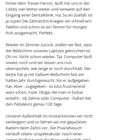
hinter dem Tresen hervor, läuft mit uns in der 
Lobby vier Meter weiter und verweist auf den 
Eingang einer Dentalklinik. Ha. So en Zuefall. Ist 
ja super! Die Zahnärztin kriegen wir schnell ans 
Telefon und schon ist ein Termin für morgen 
früh ausgemacht. Perfekt. 
Wieder im Zimmer zurück, stellen wir fest, dass 
der Bildschirm unseres Laptops gebrochen ist. 
Oh no. Nicht schon wieder. Tja. Computer läuft 
soweit noch und wir lassen uns nun 
überraschen, wie lange er noch durchhält. Der 
letzte hat ja mit halbem Bildschirm fast ein 
halbes Jahr durchgeseucht, bis er aufgegeben 
hat. Aber - zugegeben - es bitzi frustrierend 
wars schon. Fazit: Dinge, die man in Dubai 
ersteht - ob Zähne oder Computer - halten bei 
den Pédaleurs genau 128 Tage. 
Unseren Aufenthalt im Hostel können wir nicht 
verlängern und so fahren wir mit gepackten 
Rädern beim Zahni vor. Der Praxisbesuch 
verläuft relativ unspektakulär. Nach einer 
ersten Prüfung wird der Preis verhandelt, eine 