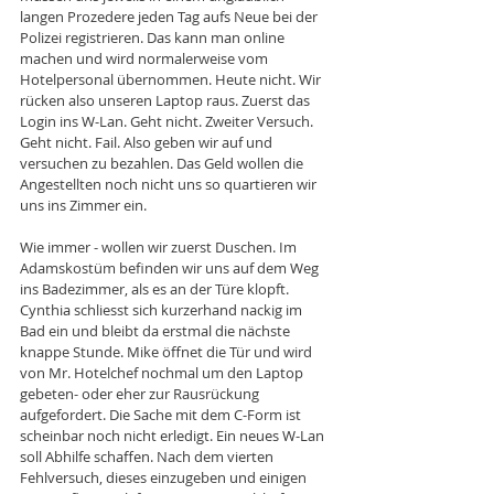
langen Prozedere jeden Tag aufs Neue bei der 
Polizei registrieren. Das kann man online 
machen und wird normalerweise vom 
Hotelpersonal übernommen. Heute nicht. Wir 
rücken also unseren Laptop raus. Zuerst das 
Login ins W-Lan. Geht nicht. Zweiter Versuch. 
Geht nicht. Fail. Also geben wir auf und 
versuchen zu bezahlen. Das Geld wollen die 
Angestellten noch nicht uns so quartieren wir 
uns ins Zimmer ein. 
Wie immer - wollen wir zuerst Duschen. Im 
Adamskostüm befinden wir uns auf dem Weg 
ins Badezimmer, als es an der Türe klopft. 
Cynthia schliesst sich kurzerhand nackig im 
Bad ein und bleibt da erstmal die nächste 
knappe Stunde. Mike öffnet die Tür und wird 
von Mr. Hotelchef nochmal um den Laptop 
gebeten- oder eher zur Rausrückung 
aufgefordert. Die Sache mit dem C-Form ist 
scheinbar noch nicht erledigt. Ein neues W-Lan 
soll Abhilfe schaffen. Nach dem vierten 
Fehlversuch, dieses einzugeben und einigen 