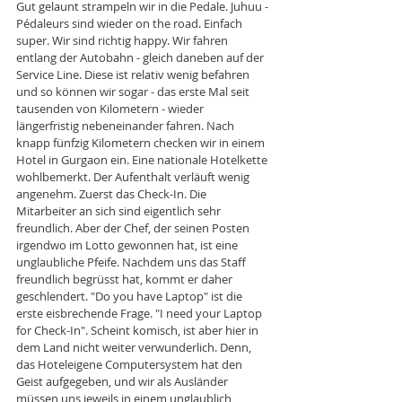
Gut gelaunt strampeln wir in die Pedale. Juhuu - 
Pédaleurs sind wieder on the road. Einfach 
super. Wir sind richtig happy. Wir fahren 
entlang der Autobahn - gleich daneben auf der 
Service Line. Diese ist relativ wenig befahren 
und so können wir sogar - das erste Mal seit 
tausenden von Kilometern - wieder 
längerfristig nebeneinander fahren. Nach 
knapp fünfzig Kilometern checken wir in einem 
Hotel in Gurgaon ein. Eine nationale Hotelkette 
wohlbemerkt. Der Aufenthalt verläuft wenig 
angenehm. Zuerst das Check-In. Die 
Mitarbeiter an sich sind eigentlich sehr 
freundlich. Aber der Chef, der seinen Posten 
irgendwo im Lotto gewonnen hat, ist eine 
unglaubliche Pfeife. Nachdem uns das Staff 
freundlich begrüsst hat, kommt er daher 
geschlendert. "Do you have Laptop" ist die 
erste eisbrechende Frage. "I need your Laptop 
for Check-In". Scheint komisch, ist aber hier in 
dem Land nicht weiter verwunderlich. Denn, 
das Hoteleigene Computersystem hat den 
Geist aufgegeben, und wir als Ausländer 
müssen uns jeweils in einem unglaublich 