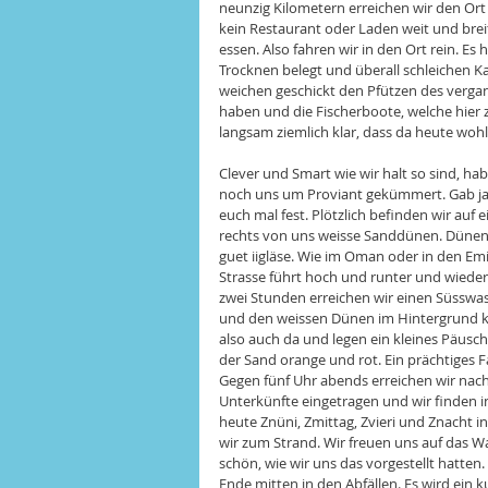
neunzig Kilometern erreichen wir den Ort
kein Restaurant oder Laden weit und breit.
essen. Also fahren wir in den Ort rein. Es
Trocknen belegt und überall schleichen K
weichen geschickt den Pfützen des vergan
haben und die Fischerboote, welche hier 
langsam ziemlich klar, dass da heute wohl
Clever und Smart wie wir halt so sind, ha
noch uns um Proviant gekümmert. Gab ja 
euch mal fest. Plötzlich befinden wir auf
rechts von uns weisse Sanddünen. Dünen. 
guet iigläse. Wie im Oman oder in den Emi
Strasse führt hoch und runter und wieder
zwei Stunden erreichen wir einen Süsswas
und den weissen Dünen im Hintergrund ko
also auch da und legen ein kleines Päusch
der Sand orange und rot. Ein prächtiges Fa
Gegen fünf Uhr abends erreichen wir nach
Unterkünfte eingetragen und wir finden i
heute Znüni, Zmittag, Zvieri und Znacht 
wir zum Strand. Wir freuen uns auf das Wa
schön, wie wir uns das vorgestellt hatten
Ende mitten in den Abfällen. Es wird ein 