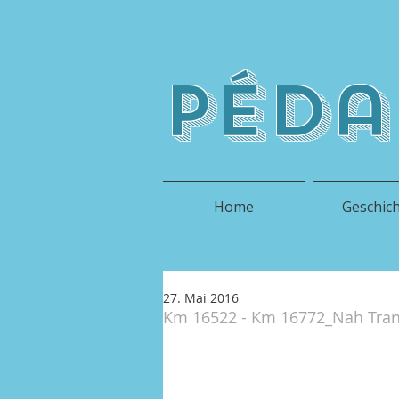
péda
Home
Geschic
27. Mai 2016
Km 16522 - Km 16772_Nah Trang