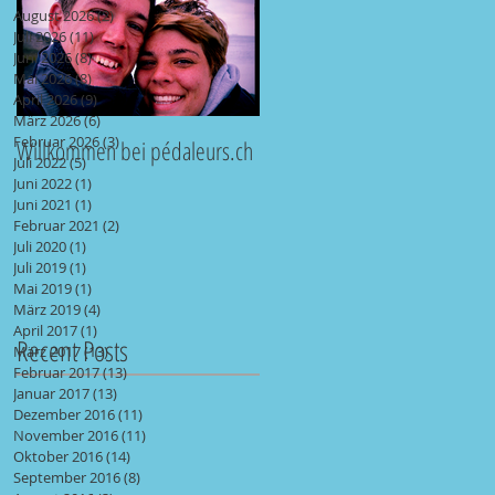
August 2026
(2)
2 Beiträge
Juli 2026
(11)
11 Beiträge
Juni 2026
(8)
8 Beiträge
Mai 2026
(8)
8 Beiträge
April 2026
(9)
9 Beiträge
März 2026
(6)
6 Beiträge
Februar 2026
(3)
3 Beiträge
Willkommen bei pédaleurs.ch
Juli 2022
(5)
5 Beiträge
Juni 2022
(1)
1 Beitrag
Juni 2021
(1)
1 Beitrag
Februar 2021
(2)
2 Beiträge
Juli 2020
(1)
1 Beitrag
Juli 2019
(1)
1 Beitrag
Mai 2019
(1)
1 Beitrag
März 2019
(4)
4 Beiträge
April 2017
(1)
1 Beitrag
Recent Posts
März 2017
(13)
13 Beiträge
Februar 2017
(13)
13 Beiträge
Januar 2017
(13)
13 Beiträge
Dezember 2016
(11)
11 Beiträge
November 2016
(11)
11 Beiträge
Oktober 2016
(14)
14 Beiträge
September 2016
(8)
8 Beiträge