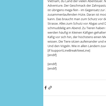
Vietnam, du Land der vielen Abenteuer. Nic
Adventure. Der Geschmack der Zahnpasta, 
ist übrigens mega fein - im Gegensatz zur
zusammenlaufenden Hüte. Daran ist modern
kann. Das braucht man zum Schutz vor de
Strasse. Alles zum Schutz vor Abgas und 
schmuddelig am Abend. Zu Tieren haben sie
werden häufig in kleinen Käfigen gehalte
Käfig vor sich hin, der höchstens einen Met
wissen. Die Tiere sitzen aufeinander und 
Und den Vögeln. Wie in allen Ländern zuvo
[if !supportLineBreakNewLine]
[endif]
[endif]
[endif]