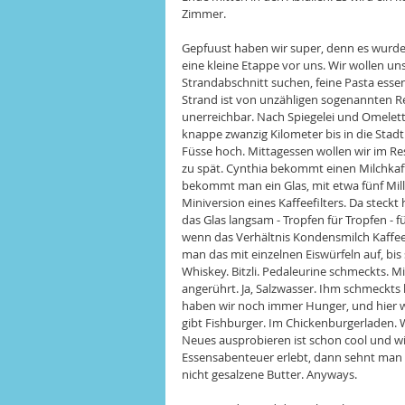
Zimmer. 
Gepfuust haben wir super, denn es wurde
eine kleine Etappe vor uns. Wir wollen u
Strandabschnitt suchen, feine Pasta esse
Strand ist von unzähligen sogenannten Re
unerreichbar. Nach Spiegelei und Omelet
knappe zwanzig Kilometer bis in die Stadt
Füsse hoch. Mittagessen wollen wir im Res
zu spät. Cynthia bekommt einen Milchkaff
bekommt man ein Glas, mit etwa fünf Mill
Miniversion eines Kaffeefilters. Da steckt
das Glas langsam - Tropfen für Tropfen - fül
wenn das Verhältnis Kondensmilch Kaffee e
man das mit einzelnen Eiswürfeln auf, bis s
Whiskey. Bitzli. Pedaleurine schmeckts. Mi
angerührt. Ja, Salzwasser. Ihm schmeckts
haben wir noch immer Hunger, und hier we
gibt Fishburger. Im Chickenburgerladen. Wi
Neues ausprobieren ist schon cool und wir
Essensabenteuer erlebt, dann sehnt man s
nicht gesalzene Butter. Anyways. 