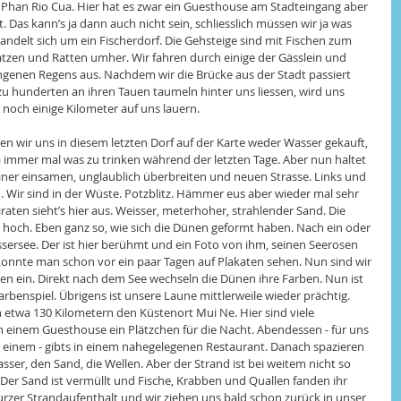
 Phan Rio Cua. Hier hat es zwar ein Guesthouse am Stadteingang aber 
 Das kann’s ja dann auch nicht sein, schliesslich müssen wir ja was 
 handelt sich um ein Fischerdorf. Die Gehsteige sind mit Fischen zum 
atzen und Ratten umher. Wir fahren durch einige der Gässlein und 
genen Regens aus. Nachdem wir die Brücke aus der Stadt passiert 
zu hunderten an ihren Tauen taumeln hinter uns liessen, wird uns 
 noch einige Kilometer auf uns lauern. 
ben wir uns in diesem letzten Dorf auf der Karte weder Wasser gekauft, 
immer mal was zu trinken während der letzten Tage. Aber nun haltet 
 einer einsamen, unglaublich überbreiten und neuen Strasse. Links und 
Wir sind in der Wüste. Potzblitz. Hämmer eus aber wieder mal sehr 
raten sieht’s hier aus. Weisser, meterhoher, strahlender Sand. Die 
 hoch. Eben ganz so, wie sich die Dünen geformt haben. Nach ein oder 
sersee. Der ist hier berühmt und ein Foto von ihm, seinen Seerosen 
nnte man schon vor ein paar Tagen auf Plakaten sehen. Nun sind wir 
en ein. Direkt nach dem See wechseln die Dünen ihre Farben. Nun ist 
rbenspiel. Übrigens ist unsere Laune mittlerweile wieder prächtig. 
 etwa 130 Kilometern den Küstenort Mui Ne. Hier sind viele 
n einem Guesthouse ein Plätzchen für die Nacht. Abendessen - für uns 
in einem - gibts in einem nahegelegenen Restaurant. Danach spazieren 
sser, den Sand, die Wellen. Aber der Strand ist bei weitem nicht so 
. Der Sand ist vermüllt und Fische, Krabben und Quallen fanden ihr 
kurzer Strandaufenthalt und wir ziehen uns bald schon zurück in unser 