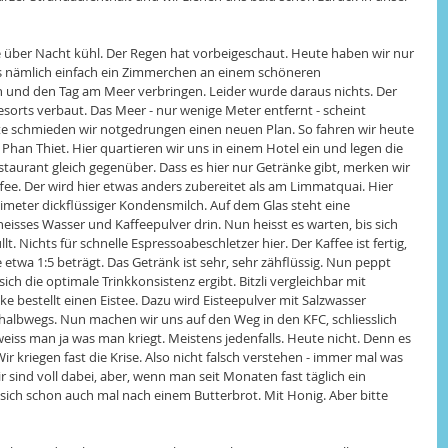
 über Nacht kühl. Der Regen hat vorbeigeschaut. Heute haben wir nur 
ns nämlich einfach ein Zimmerchen an einem schöneren 
n und den Tag am Meer verbringen. Leider wurde daraus nichts. Der 
sorts verbaut. Das Meer - nur wenige Meter entfernt - scheint 
te schmieden wir notgedrungen einen neuen Plan. So fahren wir heute 
 Phan Thiet. Hier quartieren wir uns in einem Hotel ein und legen die 
taurant gleich gegenüber. Dass es hier nur Getränke gibt, merken wir 
ee. Der wird hier etwas anders zubereitet als am Limmatquai. Hier 
imeter dickflüssiger Kondensmilch. Auf dem Glas steht eine 
 heisses Wasser und Kaffeepulver drin. Nun heisst es warten, bis sich 
lt. Nichts für schnelle Espressoabeschletzer hier. Der Kaffee ist fertig, 
twa 1:5 beträgt. Das Getränk ist sehr, sehr zähflüssig. Nun peppt 
ich die optimale Trinkkonsistenz ergibt. Bitzli vergleichbar mit 
ke bestellt einen Eistee. Dazu wird Eisteepulver mit Salzwasser 
 halbwegs. Nun machen wir uns auf den Weg in den KFC, schliesslich 
iss man ja was man kriegt. Meistens jedenfalls. Heute nicht. Denn es 
r kriegen fast die Krise. Also nicht falsch verstehen - immer mal was 
 sind voll dabei, aber, wenn man seit Monaten fast täglich ein 
ich schon auch mal nach einem Butterbrot. Mit Honig. Aber bitte 