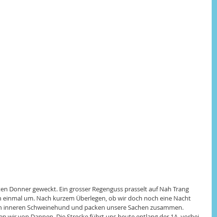
n Donner geweckt. Ein grosser Regenguss prasselt auf Nah Trang 
h einmal um. Nach kurzem Überlegen, ob wir doch noch eine Nacht 
den inneren Schweinehund und packen unsere Sachen zusammen. 
en wir von Dannen. Die Strecke führt uns heute entlang der 1A, vorbei 