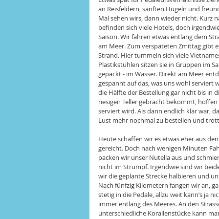
an Reisfeldern, sanften Hügeln und freun
Mal sehen wirs, dann wieder nicht. Kurz 
befinden sich viele Hotels, doch irgendwi
Saison. Wir fahren etwas entlang dem St
am Meer. Zum verspäteten Zmittag gibt e
Strand. Hier tummeln sich viele Vietname
Plastikstühlen sitzen sie in Gruppen im
gepackt - im Wasser. Direkt am Meer entd
gespannt auf das, was uns wohl serviert wi
die Hälfte der Bestellung gar nicht bis in
riesigen Teller gebracht bekommt, hoffen 
serviert wird. Als dann endlich klar war, 
Lust mehr nochmal zu bestellen und trott
Heute schaffen wir es etwas eher aus den 
gereicht. Doch nach wenigen Minuten Fahr
packen wir unser Nutella aus und schmier
nicht im Strumpf. Irgendwie sind wir beid
wir die geplante Strecke halbieren und un
Nach fünfzig Kilometern fangen wir an, gan
stetig in die Pedale, allzu weit kann’s ja 
immer entlang des Meeres. An den Strasse
unterschiedliche Korallenstücke kann ma