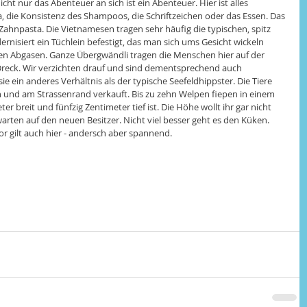
ht nur das Abenteuer an sich ist ein Abenteuer. Hier ist alles 
die Konsistenz des Shampoos, die Schriftzeichen oder das Essen. Das 
 Zahnpasta. Die Vietnamesen tragen sehr häufig die typischen, spitz 
isiert ein Tüchlein befestigt, das man sich ums Gesicht wickeln 
n Abgasen. Ganze Übergwändli tragen die Menschen hier auf der 
Dreck. Wir verzichten drauf und sind dementsprechend auch 
 ein anderes Verhältnis als der typische Seefeldhippster. Die Tiere 
n und am Strassenrand verkauft. Bis zu zehn Welpen fiepen in einem 
er breit und fünfzig Zentimeter tief ist. Die Höhe wollt ihr gar nicht 
warten auf den neuen Besitzer. Nicht viel besser geht es den Küken. 
r gilt auch hier - andersch aber spannend. 