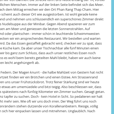
dlichen Menschen. Immer auf der linken Seite befindet sich das Meer. 
nach dem Mittag erreichen wir den Ort Phan Rang Thap Cham. Hier 
e scheint auch dieser Ort wie ausgestorben. Ist wohl gerade keine 
rand und nehmen uns schlussendlich ein superschönes Zimmer direkt 
s Nudelsuppe aus der Minibar. Gegen Abend spazieren wir zum 
sen am Meer und geniessen die letzten Sonnenstrahlen. Auf 
 Sand oder plantschen - immer schön in leuchtende Schwimmwesten 
ecken wir ein ansprechendes Restaurant. Wir bestellen und warten 
rd. Da das Essen gestaffelt gebracht wird, checken wir zu spät, dass 
 die Küche kam. Da aber unser Tischnachbar alle fünf Minuten einen 
wir bis ganz zum Schluss, dass auch unser restliches Essen noch 
dass es wohl beim bereits geteilten Mahl bleibt, haben wir auch keine 
en leicht angehüngerlt ab. 
Federn. Der Magen knurrt - die halbe Mahlzeit von Gestern hat nicht 
tzeit finden wir ein Brötchen und einen Eistee. Am Strassenrand 
en uns unser Frühstücksbrot. Trotz feiner Stärkung sind wir heute 
e etwas am umemüedele und bitzi teigig. Also beschliessen wir, dass 
s spätestens nach fünfzig Kilometer ein Zimmer suchen. Gesagt getan. 
z tapfer zu suchen. Doch - kein Hotel in Sicht. So pedalieren wir halt 
nicht mehr sein. Wie oft wir uns doch irren. Der Weg führt uns noch 
nrändern stehen dutzende von Korallenanbietern. Riesige, völlig 
n sich hier einpacken lassen und mitnehmen. Unglaublich. Nach 