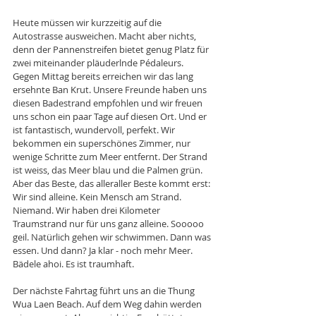
Heute müssen wir kurzzeitig auf die 
Autostrasse ausweichen. Macht aber nichts, 
denn der Pannenstreifen bietet genug Platz für 
zwei miteinander pläuderlnde Pédaleurs. 
Gegen Mittag bereits erreichen wir das lang 
ersehnte Ban Krut. Unsere Freunde haben uns 
diesen Badestrand empfohlen und wir freuen 
uns schon ein paar Tage auf diesen Ort. Und er 
ist fantastisch, wundervoll, perfekt. Wir 
bekommen ein superschönes Zimmer, nur 
wenige Schritte zum Meer entfernt. Der Strand 
ist weiss, das Meer blau und die Palmen grün. 
Aber das Beste, das alleraller Beste kommt erst: 
Wir sind alleine. Kein Mensch am Strand. 
Niemand. Wir haben drei Kilometer 
Traumstrand nur für uns ganz alleine. Sooooo 
geil. Natürlich gehen wir schwimmen. Dann was 
essen. Und dann? Ja klar - noch mehr Meer. 
Bädele ahoi. Es ist traumhaft. 
Der nächste Fahrtag führt uns an die Thung 
Wua Laen Beach. Auf dem Weg dahin werden 