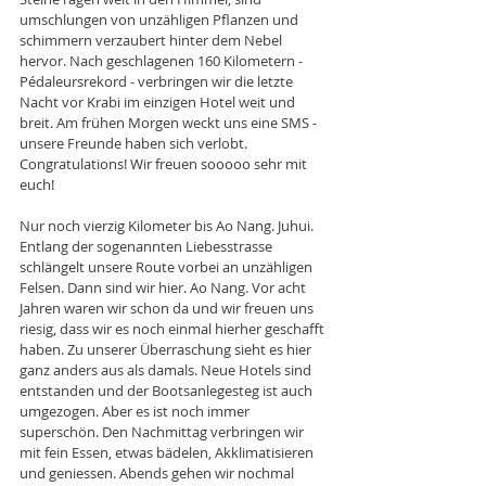
umschlungen von unzähligen Pflanzen und 
schimmern verzaubert hinter dem Nebel 
hervor. Nach geschlagenen 160 Kilometern - 
Pédaleursrekord - verbringen wir die letzte 
Nacht vor Krabi im einzigen Hotel weit und 
breit. Am frühen Morgen weckt uns eine SMS - 
unsere Freunde haben sich verlobt. 
Congratulations! Wir freuen sooooo sehr mit 
euch! 
Nur noch vierzig Kilometer bis Ao Nang. Juhui. 
Entlang der sogenannten Liebesstrasse 
schlängelt unsere Route vorbei an unzähligen 
Felsen. Dann sind wir hier. Ao Nang. Vor acht 
Jahren waren wir schon da und wir freuen uns 
riesig, dass wir es noch einmal hierher geschafft 
haben. Zu unserer Überraschung sieht es hier 
ganz anders aus als damals. Neue Hotels sind 
entstanden und der Bootsanlegesteg ist auch 
umgezogen. Aber es ist noch immer 
superschön. Den Nachmittag verbringen wir 
mit fein Essen, etwas bädelen, Akklimatisieren 
und geniessen. Abends gehen wir nochmal 