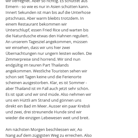
wir verregnet. Aber so richtig. Es schüttet aus 
Eimern - so wie es nur in Asien schütten kann. 
Innert Sekunden ist man bis auf die Unterhose 
pitschnass. Aber warm bleibts trotzdem. In 
einem Restaurant bekommen wir 
Unterschlupf, essen Fried Rice und warten bis 
die Naturdusche etwas den Hahnen reguliert. 
An unserem Tagesziel angekommen, müssen 
wir einsehen, dass wir uns hier zwei 
Übernachtungen nur ungern leisten wollen. Die 
Zimmerpreise sind horrend. Wir sind nun 
endgültig im teuren Part Thailands 
angekommen. Westliche Touristen sehen wir 
schon seit Tagen keine und die Ferienorte 
scheinen ausgestorben. Klar, es ist Sommer - 
aber Thailand ist im Fall auch jetzt sehr schön. 
Es ist spät und wir sind müde. Also nehmen wir 
uns ein Hüttli am Strand und gönnen uns 
direkt ein Bad im Meer. Ausser ein paar Krebsli 
und zwei, drei streunende Hunde sind wir 
wieder die einzigen Lebewesen weit und breit. 
Am nächsten Morgen beschliessen wir, Ao 
Nang auf dem zügigsten Weg zu erreichen. Also 