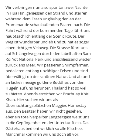
Wir verbringen nun also spontan zwei Nächte 
in Hua Hin, geniessen den Strand und starren 
während dem Essen ungläubig den an der 
Promenande schaulaufenden Paaren nach. Die 
Fahrt während der kommenden Tage führt uns 
hauptsächlich entlang der Scenic Route. Der 
Weg ist wunderbar und ab und zu hat es sogar 
einen richtigen Veloweg. Die Strasse führt uns 
auf Schlängelwegen durch den fabelhaften Sam 
Roi Yot National Park und anschliessend wieder 
zurück ans Meer. Wir passieren Shrimpfarmen, 
pedalieren entlang unzähliger Felsen und sind 
überwältigt ob der schönen Natur. Und ab und 
an lächeln riesige goldene Buddhas von den 
Hügeln auf uns herunter. Thailand hat so viel 
zu bieten. Abends erreichen wir Prachuap Khiri 
Khan. Hier suchen wir uns als 
Übernachtungsplätzchen Maggies Homestay 
aus. Den Besitzer haben wir nicht gesehen, 
aber ein total verpeilter Langzeitgast weist uns 
in die Gepflogenheiten der Unterkunft ein. Das 
Gästehaus bedient wirklich so alle Klischee. 
Manchmal kommen wir uns doch alt vor. 