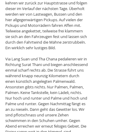
kehren wir zurück zur Hauptstrasse und folgen 
dieser im Verlauf der nächsten Tage. Überholt 
werden wir von Lastwagen, Bussen und den 
hier allgegenwärtigen Pickups. Auf vielen der 
Pickups und Motorrädern fahren Affen mit. 
Teilweise angekettet, teilweise frei klammern 
sie sich an den Fahrzeugen fest und lassen sich 
durch den Fahrtwind die Mähne zerstrubbeln. 
Ein wirklich sehr lustiges Bild. 
Via Lang Suan und Tha Chana pedalieren wir in 
Richtung Surat Thani und biegen anschliessend 
einmal scharf rechts ab. Die Strasse führt uns 
während knapp neunzig Kilometern durch 
einen künstlich angelegten Palmenwald. 
Ansonsten gibts nichts. Nur Palmen, Palmen, 
Palmen. Keine Tankstelle, kein Lädeli, nichts. 
Nur hoch und runter und Palme und hoch und 
Palme und runter. Gegen Nachmittag fängt es 
an zu nieseln. Dann geht das Gewitter los. Wir 
sind pflotschnass und unsere Zehen 
schwimmen in den Schuhen umher. Gegen 
Abend erreichen wir erneut felsiges Gebiet. Die 
Steine ragen weit in den Himmel, sind 