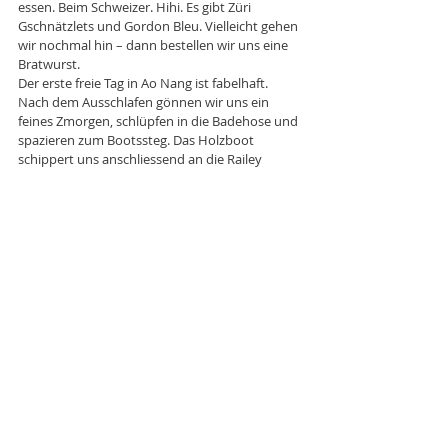
essen. Beim Schweizer. Hihi. Es gibt Züri 
Gschnätzlets und Gordon Bleu. Vielleicht gehen 
wir nochmal hin – dann bestellen wir uns eine 
Bratwurst.
Der erste freie Tag in Ao Nang ist fabelhaft. 
Nach dem Ausschlafen gönnen wir uns ein 
feines Zmorgen, schlüpfen in die Badehose und 
spazieren zum Bootssteg. Das Holzboot 
schippert uns anschliessend an die Railey 
Beach, wo wir uns den ganzen Tag die Sonne 
auf den Bauch scheinen lassen. Judihui. Wir 
bleiben noch zwei Nächte. Oder Drei? Oder – 
ach, wir lassen uns überraschen...