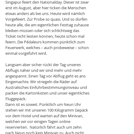
Singapur feiert den Nationalday. Dieser ist zwar 
erst im August, aber hier ticken die Menschen 
etwas anders als bei uns. Heute wird nämlich 
Vorgefeiert. Zur Probe so quasi. Und so dürfen 
heute alle, die am eigentlichen Festtag zuhause 
bleiben müssen oder sich schlichtweg das 
Ticket nicht leisten können, heute schon mal 
feiern. Die Pédaleurs kommen pünktlich zum 
Feuerwerk, welches – auch probeweise – schon 
einmal vorgeführt wird.
Langsam aber sicher rückt der Tag unseres 
Abflugs näher und wir sind mehr und mehr 
angespannt. Einen Tag vor Abflug geht es ans 
Eingemachte. Wir striegeln die Räder auf 
Australisches Einfuhrbestimmungsniveau und 
packen die Kartonkisten und unser eigentliches 
Fluggepäck.
Dann ist es soweit. Pünktlich um Neun Uhr 
stehen wir mit unseren 100 Kilogramm Gepäck 
vor dem Hotel und warten auf den Minivan, 
welchen wir vor einigen Tagen online 
reservierten.  Natürlich fährt auch um zehn 
nach Neun noch kein Minivan zu. Auch nicht 