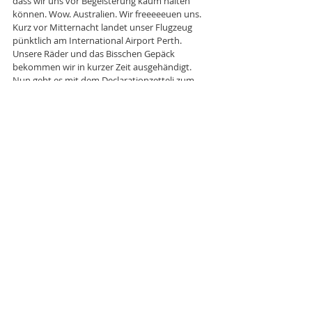
dass wir uns vor Begeisterung kaum halten 
können. Wow. Australien. Wir freeeeeuen uns. 
Kurz vor Mitternacht landet unser Flugzeug 
pünktlich am International Airport Perth. 
Unsere Räder und das Bisschen Gepäck 
bekommen wir in kurzer Zeit ausgehändigt. 
Nun geht es mit dem Declarationzetteli zum 
Zoll. Wir sind etwas angespannt. Es gibt soooo 
viele Horrorgeschichten vom Australischen 
Zoll. Aber – wir haben Schwein. Einen ganzen 
Stall voll. Denn die Zollbeamten gucken uns an, 
gucken die Kisten an und winken uns trotz 
Deklarationszettel durch die Schranken ohne 
auch nur einen kurzen Kontrollblick zu wagen. 
Suuuuper. Nun geht es nach Draussen und wir 
frieren seit beinahe einem Jahr das erste Mal 
ans Nierli. Hier ist es Winter und es herrscht um 
diese Zeit ungefähr 10 Grad Celsius. Holymoly. 
Schnell ein Jäggli anziehen.
Anschliessend bauen wir auf dem 
Flughafengelände die Räder wieder zusammen. 
Die alten rostigen und schmutzigen Ketten 
haben wir in Singapur gelassen. Die neuen 