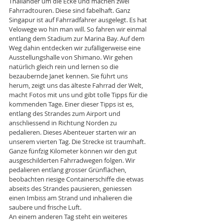
Thailänder um die Ecke und machen zwei 
Fahrradtouren. Diese sind fabelhaft. Ganz 
Singapur ist auf Fahrradfahrer ausgelegt. Es hat 
Velowege wo hin man will. So fahren wir einmal 
entlang dem Stadium zur Marina Bay. Auf dem 
Weg dahin entdecken wir zufälligerweise eine 
Ausstellungshalle von Shimano. Wir gehen 
natürlich gleich rein und lernen so die 
bezaubernde Janet kennen. Sie führt uns 
herum, zeigt uns das älteste Fahrrad der Welt, 
macht Fotos mit uns und gibt tolle Tipps für die 
kommenden Tage. Einer dieser Tipps ist es, 
entlang des Strandes zum Airport und 
anschliessend in Richtung Norden zu 
pedalieren. Dieses Abenteuer starten wir an 
unserem vierten Tag. Die Strecke ist traumhaft. 
Ganze fünfzig Kilometer können wir den gut 
ausgeschilderten Fahrradwegen folgen. Wir 
pedalieren entlang grosser Grünflächen, 
beobachten riesige Containerschiffe die etwas 
abseits des Strandes pausieren, geniessen 
einen Imbiss am Strand und inhalieren die 
saubere und frische Luft.
An einem anderen Tag steht ein weiteres 