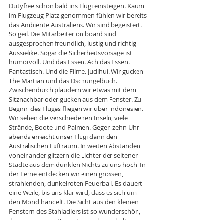
Dutyfree schon bald ins Flugi einsteigen. Kaum 
im Flugzeug Platz genommen fühlen wir bereits 
das Ambiente Australiens. Wir sind begeistert. 
So geil. Die Mitarbeiter on board sind 
ausgesprochen freundlich, lustig und richtig 
Aussielike. Sogar die Sicherheitsvorsage ist 
humorvoll. Und das Essen. Ach das Essen. 
Fantastisch. Und die Filme. Judihui. Wir gucken 
The Martian und das Dschungelbuch. 
Zwischendurch plaudern wir etwas mit dem 
Sitznachbar oder gucken aus dem Fenster. Zu 
Beginn des Fluges fliegen wir über Indonesien. 
Wir sehen die verschiedenen Inseln, viele 
Strände, Boote und Palmen. Gegen zehn Uhr 
abends erreicht unser Flugi dann den 
Australischen Luftraum. In weiten Abständen 
voneinander glitzern die Lichter der seltenen 
Städte aus dem dunklen Nichts zu uns hoch. In 
der Ferne entdecken wir einen grossen, 
strahlenden, dunkelroten Feuerball. Es dauert 
eine Weile, bis uns klar wird, dass es sich um 
den Mond handelt. Die Sicht aus den kleinen 
Fenstern des Stahladlers ist so wunderschön, 