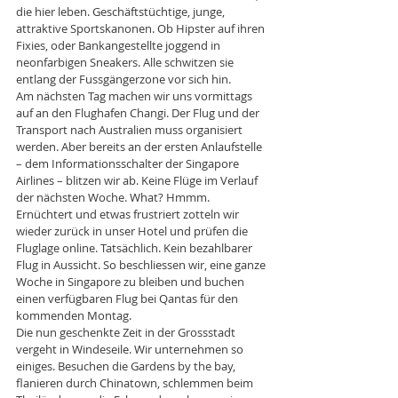
die hier leben. Geschäftstüchtige, junge, 
attraktive Sportskanonen. Ob Hipster auf ihren 
Fixies, oder Bankangestellte joggend in 
neonfarbigen Sneakers. Alle schwitzen sie 
entlang der Fussgängerzone vor sich hin.
Am nächsten Tag machen wir uns vormittags 
auf an den Flughafen Changi. Der Flug und der 
Transport nach Australien muss organisiert 
werden. Aber bereits an der ersten Anlaufstelle 
– dem Informationsschalter der Singapore 
Airlines – blitzen wir ab. Keine Flüge im Verlauf 
der nächsten Woche. What? Hmmm. 
Ernüchtert und etwas frustriert zotteln wir 
wieder zurück in unser Hotel und prüfen die 
Fluglage online. Tatsächlich. Kein bezahlbarer 
Flug in Aussicht. So beschliessen wir, eine ganze 
Woche in Singapore zu bleiben und buchen 
einen verfügbaren Flug bei Qantas für den 
kommenden Montag.
Die nun geschenkte Zeit in der Grossstadt 
vergeht in Windeseile. Wir unternehmen so 
einiges. Besuchen die Gardens by the bay, 
flanieren durch Chinatown, schlemmen beim 