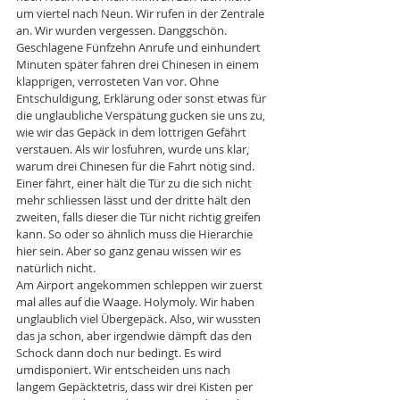
um viertel nach Neun. Wir rufen in der Zentrale 
an. Wir wurden vergessen. Danggschön. 
Geschlagene Fünfzehn Anrufe und einhundert 
Minuten später fahren drei Chinesen in einem 
klapprigen, verrosteten Van vor. Ohne 
Entschuldigung, Erklärung oder sonst etwas für 
die unglaubliche Verspätung gucken sie uns zu, 
wie wir das Gepäck in dem lottrigen Gefährt 
verstauen. Als wir losfuhren, wurde uns klar, 
warum drei Chinesen für die Fahrt nötig sind. 
Einer fährt, einer hält die Tür zu die sich nicht 
mehr schliessen lässt und der dritte hält den 
zweiten, falls dieser die Tür nicht richtig greifen 
kann. So oder so ähnlich muss die Hierarchie 
hier sein. Aber so ganz genau wissen wir es 
natürlich nicht.
Am Airport angekommen schleppen wir zuerst 
mal alles auf die Waage. Holymoly. Wir haben 
unglaublich viel Übergepäck. Also, wir wussten 
das ja schon, aber irgendwie dämpft das den 
Schock dann doch nur bedingt. Es wird 
umdisponiert. Wir entscheiden uns nach 
langem Gepäcktetris, dass wir drei Kisten per 