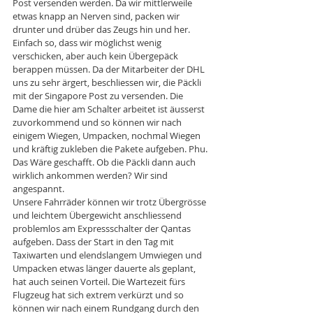
Post versenden werden. Da wir mittlerweile 
etwas knapp an Nerven sind, packen wir 
drunter und drüber das Zeugs hin und her. 
Einfach so, dass wir möglichst wenig 
verschicken, aber auch kein Übergepäck 
berappen müssen. Da der Mitarbeiter der DHL 
uns zu sehr ärgert, beschliessen wir, die Päckli 
mit der Singapore Post zu versenden. Die 
Dame die hier am Schalter arbeitet ist äusserst 
zuvorkommend und so können wir nach 
einigem Wiegen, Umpacken, nochmal Wiegen 
und kräftig zukleben die Pakete aufgeben. Phu. 
Das Wäre geschafft. Ob die Päckli dann auch 
wirklich ankommen werden? Wir sind 
angespannt.
Unsere Fahrräder können wir trotz Übergrösse 
und leichtem Übergewicht anschliessend 
problemlos am Expressschalter der Qantas 
aufgeben. Dass der Start in den Tag mit 
Taxiwarten und elendslangem Umwiegen und 
Umpacken etwas länger dauerte als geplant, 
hat auch seinen Vorteil. Die Wartezeit fürs 
Flugzeug hat sich extrem verkürzt und so 
können wir nach einem Rundgang durch den 