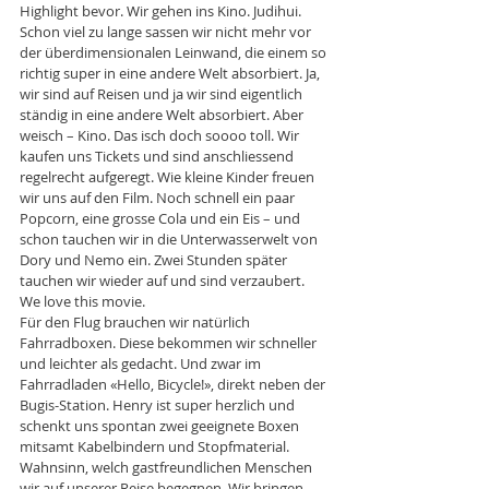
Highlight bevor. Wir gehen ins Kino. Judihui. 
Schon viel zu lange sassen wir nicht mehr vor 
der überdimensionalen Leinwand, die einem so 
richtig super in eine andere Welt absorbiert. Ja, 
wir sind auf Reisen und ja wir sind eigentlich 
ständig in eine andere Welt absorbiert. Aber 
weisch – Kino. Das isch doch soooo toll. Wir 
kaufen uns Tickets und sind anschliessend 
regelrecht aufgeregt. Wie kleine Kinder freuen 
wir uns auf den Film. Noch schnell ein paar 
Popcorn, eine grosse Cola und ein Eis – und 
schon tauchen wir in die Unterwasserwelt von 
Dory und Nemo ein. Zwei Stunden später 
tauchen wir wieder auf und sind verzaubert. 
We love this movie.
Für den Flug brauchen wir natürlich 
Fahrradboxen. Diese bekommen wir schneller 
und leichter als gedacht. Und zwar im 
Fahrradladen «Hello, Bicycle!», direkt neben der 
Bugis-Station. Henry ist super herzlich und 
schenkt uns spontan zwei geeignete Boxen 
mitsamt Kabelbindern und Stopfmaterial. 
Wahnsinn, welch gastfreundlichen Menschen 
wir auf unserer Reise begegnen. Wir bringen 