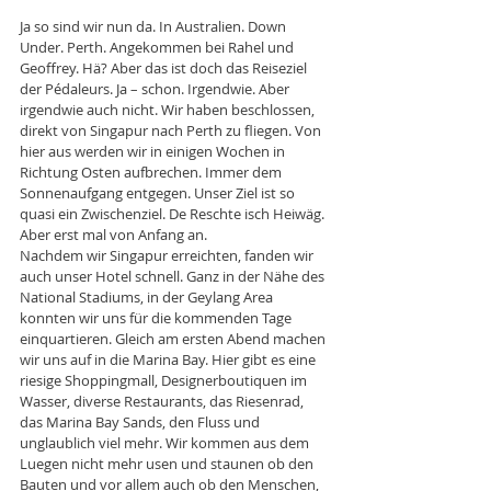
Ja so sind wir nun da. In Australien. Down 
Under. Perth. Angekommen bei Rahel und 
Geoffrey. Hä? Aber das ist doch das Reiseziel 
der Pédaleurs. Ja – schon. Irgendwie. Aber 
irgendwie auch nicht. Wir haben beschlossen, 
direkt von Singapur nach Perth zu fliegen. Von 
hier aus werden wir in einigen Wochen in 
Richtung Osten aufbrechen. Immer dem 
Sonnenaufgang entgegen. Unser Ziel ist so 
quasi ein Zwischenziel. De Reschte isch Heiwäg. 
Aber erst mal von Anfang an.
Nachdem wir Singapur erreichten, fanden wir 
auch unser Hotel schnell. Ganz in der Nähe des 
National Stadiums, in der Geylang Area 
konnten wir uns für die kommenden Tage 
einquartieren. Gleich am ersten Abend machen 
wir uns auf in die Marina Bay. Hier gibt es eine 
riesige Shoppingmall, Designerboutiquen im 
Wasser, diverse Restaurants, das Riesenrad, 
das Marina Bay Sands, den Fluss und 
unglaublich viel mehr. Wir kommen aus dem 
Luegen nicht mehr usen und staunen ob den 
Bauten und vor allem auch ob den Menschen, 