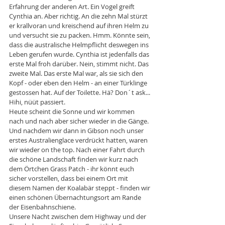
Erfahrung der anderen Art. Ein Vogel greift 
Cynthia an. Aber richtig. An die zehn Mal stürzt 
er krallvoran und kreischend auf ihren Helm zu 
und versucht sie zu packen. Hmm. Könnte sein, 
dass die australische Helmpflicht deswegen ins 
Leben gerufen wurde. Cynthia ist jedenfalls das 
erste Mal froh darüber. Nein, stimmt nicht. Das 
zweite Mal. Das erste Mal war, als sie sich den 
Kopf - oder eben den Helm - an einer Türklinge 
gestossen hat. Auf der Toilette. Hä? Don´t ask... 
Hihi, nüüt passiert.
Heute scheint die Sonne und wir kommen 
nach und nach aber sicher wieder in die Gänge. 
Und nachdem wir dann in Gibson noch unser 
erstes Australienglace verdrückt hatten, waren 
wir wieder on the top. Nach einer Fahrt durch 
die schöne Landschaft finden wir kurz nach 
dem Örtchen Grass Patch - ihr könnt euch 
sicher vorstellen, dass bei einem Ort mit 
diesem Namen der Koalabär steppt - finden wir 
einen schönen Übernachtungsort am Rande 
der Eisenbahnschiene.
Unsere Nacht zwischen dem Highway und der 