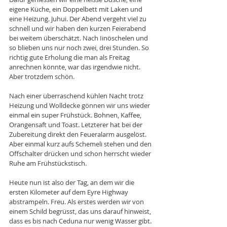
eigene Küche, ein Doppelbett mit Laken und 
eine Heizung. Juhui. Der Abend vergeht viel zu 
schnell und wir haben den kurzen Feierabend 
bei weitem überschätzt. Nach Iinöschelen und 
so blieben uns nur noch zwei, drei Stunden. So 
richtig gute Erholung die man als Freitag 
anrechnen könnte, war das irgendwie nicht. 
Aber trotzdem schön.
Nach einer überraschend kühlen Nacht trotz 
Heizung und Wolldecke gönnen wir uns wieder 
einmal ein super Frühstück. Bohnen, Kaffee, 
Orangensaft und Toast. Letzterer hat bei der 
Zubereitung direkt den Feueralarm ausgelöst. 
Aber einmal kurz aufs Schemeli stehen und den 
Offschalter drücken und schon herrscht wieder 
Ruhe am Frühstückstisch.
Heute nun ist also der Tag, an dem wir die 
ersten Kilometer auf dem Eyre Highway 
abstrampeln. Freu. Als erstes werden wir von 
einem Schild begrüsst, das uns darauf hinweist, 
dass es bis nach Ceduna nur wenig Wasser gibt. 