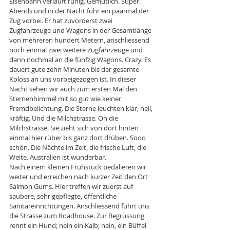
Eisenbahn verläuft ruhig. Gemütlich. Super. 
Abends und in der Nacht fuhr ein paarmal der 
Zug vorbei. Er hat zuvorderst zwei 
Zugfahrzeuge und Wagons in der Gesamtlänge 
von mehreren hundert Metern, anschliessend 
noch einmal zwei weitere Zugfahrzeuge und 
dann nochmal an die fünfzig Wagons. Crazy. Es 
dauert gute zehn Minuten bis der gesamte 
Koloss an uns vorbeigezogen ist. In dieser 
Nacht sehen wir auch zum ersten Mal den 
Sternenhimmel mit so gut wie keiner 
Fremdbelichtung. Die Sterne leuchten klar, hell, 
kräftig. Und die Milchstrasse. Oh die 
Milchstrasse. Sie zieht sich von dort hinten 
einmal hier rüber bis ganz dort drüben. Sooo 
schön. Die Nächte im Zelt, die frische Luft, die 
Weite. Australien ist wunderbar.
Nach einem kleinen Frühstück pedalieren wir 
weiter und erreichen nach kurzer Zeit den Ort 
Salmon Gums. Hier treffen wir zuerst auf 
saubere, sehr gepflegte, öffentliche 
Sanitäreinrichtungen. Anschliessend führt uns 
die Strasse zum Roadhouse. Zur Begrüssung 
rennt ein Hund; nein ein Kalb; nein, ein Büffel 