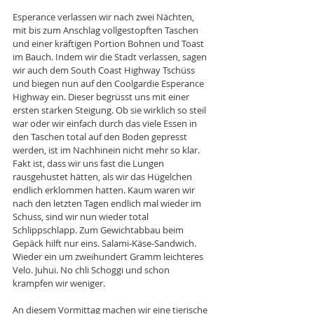
Esperance verlassen wir nach zwei Nächten, 
mit bis zum Anschlag vollgestopften Taschen 
und einer kräftigen Portion Bohnen und Toast 
im Bauch. Indem wir die Stadt verlassen, sagen 
wir auch dem South Coast Highway Tschüss 
und biegen nun auf den Coolgardie Esperance 
Highway ein. Dieser begrüsst uns mit einer 
ersten starken Steigung. Ob sie wirklich so steil 
war oder wir einfach durch das viele Essen in 
den Taschen total auf den Boden gepresst 
werden, ist im Nachhinein nicht mehr so klar. 
Fakt ist, dass wir uns fast die Lungen 
rausgehustet hätten, als wir das Hügelchen 
endlich erklommen hatten. Kaum waren wir 
nach den letzten Tagen endlich mal wieder im 
Schuss, sind wir nun wieder total 
Schlippschlapp. Zum Gewichtabbau beim 
Gepäck hilft nur eins. Salami-Käse-Sandwich. 
Wieder ein um zweihundert Gramm leichteres 
Velo. Juhui. No chli Schoggi und schon 
krampfen wir weniger.
An diesem Vormittag machen wir eine tierische 