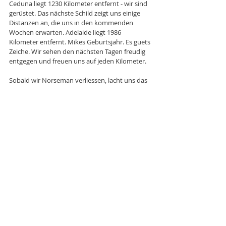
Ceduna liegt 1230 Kilometer entfernt - wir sind 
gerüstet. Das nächste Schild zeigt uns einige 
Distanzen an, die uns in den kommenden 
Wochen erwarten. Adelaide liegt 1986 
Kilometer entfernt. Mikes Geburtsjahr. Es guets 
Zeiche. Wir sehen den nächsten Tagen freudig 
entgegen und freuen uns auf jeden Kilometer.
Sobald wir Norseman verliessen, lacht uns das 
Nichts an. So geil. Nur Bäume, Sträuche, Weite 
und Himmel. Und gleich zu Beginn der Strecke 
entdecken wir direkt am Strassenrand in einem 
Busch ein Emu. Mit sechs Jungen im Anhang. 
Jupiduu. Uns gefällts hier. Super sogar. Unser 
Zelt schlagen wir halb tiefgefroren vom 
Eisregen an einem Parkplatz ganz in der Nähe 
der Fraser Range auf. Hier gibt es sogar eine 
Toilette und man darf sich 24 Stunden da 
aufhalten. Wirklich super. Australien hats voll 
drauf mit Campsites und so.
Am nächsten Morgen lacht uns die Sonne an. 
Zuerst gibts Ovomaltine, Toast und Kaffee, 
anschliessend überqueren wir viele kleine 
Hügelchen, direkt am Rande des Nirgendwo. 