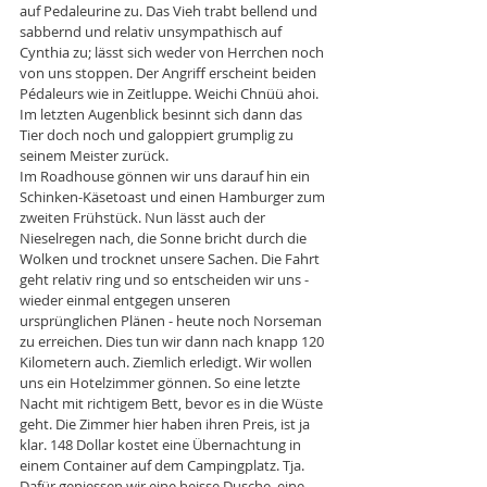
auf Pedaleurine zu. Das Vieh trabt bellend und 
sabbernd und relativ unsympathisch auf 
Cynthia zu; lässt sich weder von Herrchen noch 
von uns stoppen. Der Angriff erscheint beiden 
Pédaleurs wie in Zeitluppe. Weichi Chnüü ahoi. 
Im letzten Augenblick besinnt sich dann das 
Tier doch noch und galoppiert grumplig zu 
seinem Meister zurück.
Im Roadhouse gönnen wir uns darauf hin ein 
Schinken-Käsetoast und einen Hamburger zum 
zweiten Frühstück. Nun lässt auch der 
Nieselregen nach, die Sonne bricht durch die 
Wolken und trocknet unsere Sachen. Die Fahrt 
geht relativ ring und so entscheiden wir uns - 
wieder einmal entgegen unseren 
ursprünglichen Plänen - heute noch Norseman 
zu erreichen. Dies tun wir dann nach knapp 120 
Kilometern auch. Ziemlich erledigt. Wir wollen 
uns ein Hotelzimmer gönnen. So eine letzte 
Nacht mit richtigem Bett, bevor es in die Wüste 
geht. Die Zimmer hier haben ihren Preis, ist ja 
klar. 148 Dollar kostet eine Übernachtung in 
einem Container auf dem Campingplatz. Tja. 
Dafür geniessen wir eine heisse Dusche, eine 