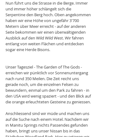
Nun führt uns die Strasse in die Berge. Immer 
und immer höher schlängelt sich die 
Serpentine den Berg hoch. Oben angekommen 
haben wir eine Höhe von ungefähr 3'700 
Metern über Meer erreicht - auf der anderen 
Seite bekommen wir einen überwältigenden 
Ausblick auf den Wild Wild West. Wir fahren 
entlang von weiten Flächen und entdecken 
sogar eine Herde Bisons. 
Unser Tagesziel - The Garden of The Gods - 
erreichen wir pünktlich vor Sonnenuntergang 
nach rund 350 Meilen. Die Zeit reicht uns 
gerade noch, um die einzelnen Felsen zu 
bewundern, einmal um den Park zu fahren - in 
den USA wird wenig spaziert - und den Blick auf 
die orange erleuchteten Gesteine zu geniessen.
Anschliessend sind wir müde und machen uns 
auf die Suche nach einem Hotel. Nachdem wir 
in Manitu Springs nichts Passendes gefunden 
haben, bringt uns unser Nissan bis in das 
Städtchen Woodland Park. Hier quartieren wir 