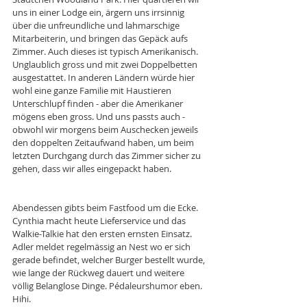
uns in einer Lodge ein, ärgern uns irrsinnig 
über die unfreundliche und lahmarschige 
Mitarbeiterin, und bringen das Gepäck aufs 
Zimmer. Auch dieses ist typisch Amerikanisch. 
Unglaublich gross und mit zwei Doppelbetten 
ausgestattet. In anderen Ländern würde hier 
wohl eine ganze Familie mit Haustieren 
Unterschlupf finden - aber die Amerikaner 
mögens eben gross. Und uns passts auch - 
obwohl wir morgens beim Auschecken jeweils 
den doppelten Zeitaufwand haben, um beim 
letzten Durchgang durch das Zimmer sicher zu 
gehen, dass wir alles eingepackt haben.
Abendessen gibts beim Fastfood um die Ecke. 
Cynthia macht heute Lieferservice und das 
Walkie-Talkie hat den ersten ernsten Einsatz. 
Adler meldet regelmässig an Nest wo er sich 
gerade befindet, welcher Burger bestellt wurde, 
wie lange der Rückweg dauert und weitere 
völlig Belanglose Dinge. Pédaleurshumor eben. 
Hihi. 