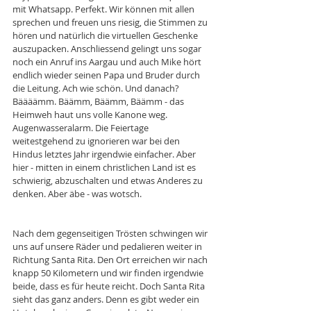
mit Whatsapp. Perfekt. Wir können mit allen 
sprechen und freuen uns riesig, die Stimmen zu 
hören und natürlich die virtuellen Geschenke 
auszupacken. Anschliessend gelingt uns sogar 
noch ein Anruf ins Aargau und auch Mike hört 
endlich wieder seinen Papa und Bruder durch 
die Leitung. Ach wie schön. Und danach? 
Bäääämm. Bäämm, Bäämm, Bäämm - das 
Heimweh haut uns volle Kanone weg. 
Augenwasseralarm. Die Feiertage 
weitestgehend zu ignorieren war bei den 
Hindus letztes Jahr irgendwie einfacher. Aber 
hier - mitten in einem christlichen Land ist es 
schwierig, abzuschalten und etwas Anderes zu 
denken. Aber äbe - was wotsch. 
Nach dem gegenseitigen Trösten schwingen wir 
uns auf unsere Räder und pedalieren weiter in 
Richtung Santa Rita. Den Ort erreichen wir nach 
knapp 50 Kilometern und wir finden irgendwie 
beide, dass es für heute reicht. Doch Santa Rita 
sieht das ganz anders. Denn es gibt weder ein 