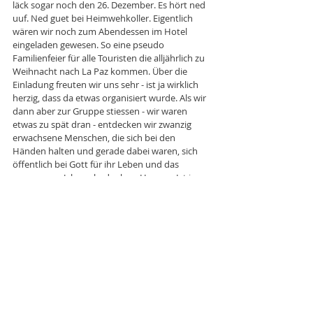
läck sogar noch den 26. Dezember. Es hört ned 
uuf. Ned guet bei Heimwehkoller. Eigentlich 
wären wir noch zum Abendessen im Hotel 
eingeladen gewesen. So eine pseudo 
Familienfeier für alle Touristen die alljährlich zu 
Weihnacht nach La Paz kommen. Über die 
Einladung freuten wir uns sehr - ist ja wirklich 
herzig, dass da etwas organisiert wurde. Als wir 
dann aber zur Gruppe stiessen - wir waren 
etwas zu spät dran - entdecken wir zwanzig 
erwachsene Menschen, die sich bei den 
Händen halten und gerade dabei waren, sich 
öffentlich bei Gott für ihr Leben und das 
vergangene Jahr zu bedanken. Hmmm. Ist ja 
alles schön und gut - aber ääh. Also so im 
grossen Kreis und Händchenhalten? Wir sind 
da glaubs nicht richtig. So verziehen wir uns auf 
unser Zimmer und verbringen den Abend zu 
dritt. Mike, Cynthia und UNO. 
Die Zeit in La Paz ist schön. Aber ehrlichgesagt 
etwas kühl. Und wolkig. Nichts da mit Zecheli is 
Meer hebe und Glace schläcke. Jänu. Wir haben 