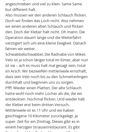
angeschrieben und viel zu klein. Same Same 
but different halt.
Also müssen wir den anderen Schlauch flicken. 
Doch wir finden das Loch nicht. Also nehmen 
wir einen anderen alten Schlauch und flicken 
den. Doch der Kleber hält nicht. Oh mann. Die 
Operation dauert lange und die Weiterfahrt 
verzögert sich um eine kleine Ewigkeit. Danach 
fahren wir weiter.
Schwabbelschwabbel. Die Radnabe von Mikes 
Velo ist ja schon länger total im Eimer, aber nun 
ist sie – ach es muss halt mal gesagt sein, total 
im Arsch. Wir bezweifeln mittlerweile ernsthaft, 
dass sein Velo noch bis zu den Schmetterlingen 
durchhält und beginnen uns zu sorgen.
Pfff. Wieder einen Platten. Der alte Schlauch 
hatte wohl noch mehr Löcher als die, die wir 
entdeckten. Nochmal flicken. Und wieder hält 
der Kleber erst beim dritten Versuch.
Mittlerweile ist es 11 Uhr und wir haben 
geschlagene 10 Kilometer zurückgelegt. Ja 
super. Zeit für ein Zmittag. Dieses gibt es in 
einem herzigen Strassenrestaurant. Es gibt 