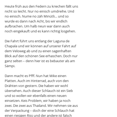
Heute früh aus den Federn zu kriechen fällt uns 
nicht so leicht. Nur no einisch umdreihe. Und 
no einisch. Nume no zäh Minütli… und so 
wurde es dann nach Acht, bis wir endlich 
aufbrachen. Um halb neun war dann auch 
noch eingekauft und es kann richtig losgehen.
Die Fahrt führt uns entlang der Laguna de 
Chapala und wir können auf unserer Fahrt auf 
dem Veloweg ab und zu einen sagenhaften 
Blick auf den schönen See erhaschen. Doch nur 
ganz selten – denn hier ist es bebauter als am 
Sämpi.
Dann macht es Pfff. Nun hat Mike einen 
Platten. Auch im Hinterrad, auch von den 
Drähten von gestern. Die haben wir wohl 
übersehen. Auch dieser Schlauch ist ein Sieb 
und so wollen wir ebenfalls einen neuen 
einsetzen. Keis Problem, wir haben ja noch 
zwei. Die zwei aus Thailand. Wir nehmen sie aus 
der Verpackung – doch der eine Schlauch hat 
einen riesigen Riss und der andere ist falsch 