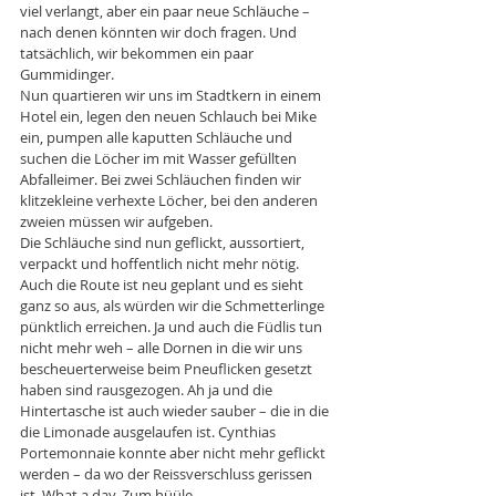
viel verlangt, aber ein paar neue Schläuche – 
nach denen könnten wir doch fragen. Und 
tatsächlich, wir bekommen ein paar 
Gummidinger.
Nun quartieren wir uns im Stadtkern in einem 
Hotel ein, legen den neuen Schlauch bei Mike 
ein, pumpen alle kaputten Schläuche und 
suchen die Löcher im mit Wasser gefüllten 
Abfalleimer. Bei zwei Schläuchen finden wir 
klitzekleine verhexte Löcher, bei den anderen 
zweien müssen wir aufgeben.
Die Schläuche sind nun geflickt, aussortiert, 
verpackt und hoffentlich nicht mehr nötig. 
Auch die Route ist neu geplant und es sieht 
ganz so aus, als würden wir die Schmetterlinge 
pünktlich erreichen. Ja und auch die Füdlis tun 
nicht mehr weh – alle Dornen in die wir uns 
bescheuerterweise beim Pneuflicken gesetzt 
haben sind rausgezogen. Ah ja und die 
Hintertasche ist auch wieder sauber – die in die 
die Limonade ausgelaufen ist. Cynthias 
Portemonnaie konnte aber nicht mehr geflickt 
werden – da wo der Reissverschluss gerissen 
ist. What a day. Zum hüüle.