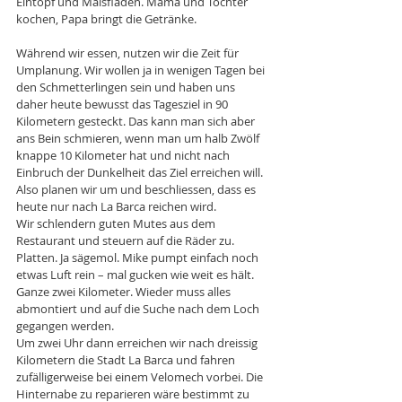
Eintopf und Maisfladen. Mama und Tochter 
kochen, Papa bringt die Getränke.
Während wir essen, nutzen wir die Zeit für 
Umplanung. Wir wollen ja in wenigen Tagen bei 
den Schmetterlingen sein und haben uns 
daher heute bewusst das Tagesziel in 90 
Kilometern gesteckt. Das kann man sich aber 
ans Bein schmieren, wenn man um halb Zwölf 
knappe 10 Kilometer hat und nicht nach 
Einbruch der Dunkelheit das Ziel erreichen will. 
Also planen wir um und beschliessen, dass es 
heute nur nach La Barca reichen wird.
Wir schlendern guten Mutes aus dem 
Restaurant und steuern auf die Räder zu. 
Platten. Ja sägemol. Mike pumpt einfach noch 
etwas Luft rein – mal gucken wie weit es hält. 
Ganze zwei Kilometer. Wieder muss alles 
abmontiert und auf die Suche nach dem Loch 
gegangen werden.
Um zwei Uhr dann erreichen wir nach dreissig 
Kilometern die Stadt La Barca und fahren 
zufälligerweise bei einem Velomech vorbei. Die 
Hinternabe zu reparieren wäre bestimmt zu 