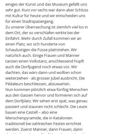
einiges der Kunst und das Museum gefällt uns 
sehr gut. Kurz vor sechs war dann aber Schluss 
mit Kultur für heute und wir entscheiden uns 
für einen Stadtspaziergang. 
Zu unserer Überraschung ist ziemlich viel los in 
dem Ort, der so verschlafen wirkte bei der 
Einfahrt. Mehr durch Zufall kommen wir an 
einen Platz, wo sich hunderte von 
Schaulustigen die Füsse plattstehen. Wir 
natürlich auch. Einige Frauen und Männer 
tanzen einen Volkstanz, anschliessend hüpft 
auch die Dorfjugend noch etwas vor. Wir 
dachten, das wärs dann und wollten schon 
weiterziehen - als grosser Jubel ausbricht. Die 
Pédaleurs beschliessen, abzuwarten. 
Nun kommen plötzlich etwa fünfzig Menschen 
aus den Gassen hervor und formieren sich auf 
dem Dorfplatz. Wir sehen erst spät, was genau 
passiert und staunen nicht schlecht. Die Leute 
bauen eine Castell – also eine 
Menschenpyramide, die in Katalonien 
traditionell bei zahlreichen Festen errichtet 
werden. Zuerst Männer, dann Frauen, dann 