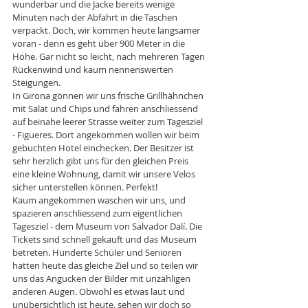
wunderbar und die Jacke bereits wenige 
Minuten nach der Abfahrt in die Taschen 
verpackt. Doch, wir kommen heute langsamer 
voran - denn es geht über 900 Meter in die 
Höhe. Gar nicht so leicht, nach mehreren Tagen 
Rückenwind und kaum nennenswerten 
Steigungen. 
In Girona gönnen wir uns frische Grillhähnchen 
mit Salat und Chips und fahren anschliessend 
auf beinahe leerer Strasse weiter zum Tagesziel 
- Figueres. Dort angekommen wollen wir beim 
gebuchten Hotel einchecken. Der Besitzer ist 
sehr herzlich gibt uns für den gleichen Preis 
eine kleine Wohnung, damit wir unsere Velos 
sicher unterstellen können. Perfekt! 
Kaum angekommen waschen wir uns, und 
spazieren anschliessend zum eigentlichen 
Tagesziel - dem Museum von Salvador Dalí. Die 
Tickets sind schnell gekauft und das Museum 
betreten. Hunderte Schüler und Senioren 
hatten heute das gleiche Ziel und so teilen wir 
uns das Angucken der Bilder mit unzähligen 
anderen Augen. Obwohl es etwas laut und 
unübersichtlich ist heute, sehen wir doch so 