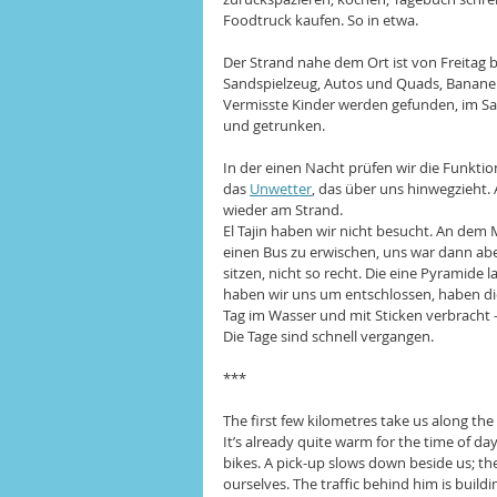
Foodtruck kaufen. So in etwa.
Der Strand nahe dem Ort ist von Freitag b
Sandspielzeug, Autos und Quads, Bananen
Vermisste Kinder werden gefunden, im San
und getrunken.
In der einen Nacht prüfen wir die Funktion
das 
Unwetter
, das über uns hinwegzieht.
wieder am Strand.
El Tajin haben wir nicht besucht. An dem
einen Bus zu erwischen, uns war dann abe
sitzen, nicht so recht. Die eine Pyramide
haben wir uns um entschlossen, haben di
Tag im Wasser und mit Sticken verbracht 
Die Tage sind schnell vergangen.
***
The first few kilometres take us along the
It’s already quite warm for the time of da
bikes. A pick-up slows down beside us; t
ourselves. The traffic behind him is buildi