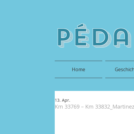
péda
Home
Geschic
13. Apr.
Km 33769 – Km 33832_Martinez d