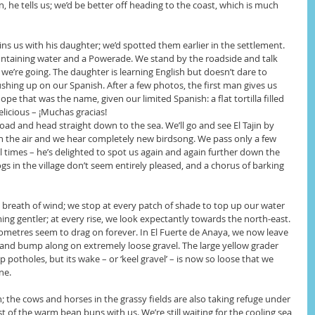
wn, he tells us; we’d be better off heading to the coast, which is much 
ns us with his daughter; we’d spotted them earlier in the settlement. 
ontaining water and a Powerade. We stand by the roadside and talk 
’re going. The daughter is learning English but doesn’t dare to 
shing up on our Spanish. After a few photos, the first man gives us 
ope that was the name, given our limited Spanish: a flat tortilla filled 
elicious – ¡Muchas gracias!
road and head straight down to the sea. We’ll go and see El Tajin by 
n the air and we hear completely new birdsong. We pass only a few 
times – he’s delighted to spot us again and again further down the 
s in the village don’t seem entirely pleased, and a chorus of barking 
 breath of wind; we stop at every patch of shade to top up our water 
ing gentler; at every rise, we look expectantly towards the north-east. 
ilometres seem to drag on forever. In El Fuerte de Anaya, we now leave 
and bump along on extremely loose gravel. The large yellow grader 
potholes, but its wake – or ‘keel gravel’ – is now so loose that we 
ne.
n; the cows and horses in the grassy fields are also taking refuge under 
t of the warm bean buns with us. We’re still waiting for the cooling sea 