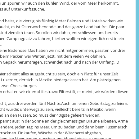
 Nun spüren wir auch den kühlen Wind, der vom Meer herkommt. 
 es auf Unterkunftssuche.
nd heiss, die vierzig bis fünfzig Meter Palmen und Hotels wirken wie 
ebucht, es ist Osterwochenende und das ganze Land hat frei. Die paar 
nd ziemlich teuer. So rollen wir dahin, entschliessen uns bereits 
Campingplatz zu fahren, hierher wollten wir eigentlich erst in ein 
.
 eine Badehose. Das haben wir nicht mitgenommen, passten vor drei 
beim Packen war Winter. Jetzt, mit dem vielen Velofahren, 
n Gepäck herumtragen, schwindet nach und nach der Umfang. :D
r scheint alles ausgebucht zu sein, doch ein Platz für unser Zelt 
m Luzerner, der sich in Mexiko niedergelassen hat. Am platzeigenen 
r zwei Cheeseburger.
halten wir einen «Lifestraw»-Filterstift, er meint, wir würden diesen 
dacht, aus drei werden fünf Nächte.Auch um einen Geburtstag zu feiern. 
ht wurde: unterwegs zu sein, vielleicht bereits in Mexiko, wenn 
d an den Füssen. So muss der 40igste gefeiert werden.
spannt aus: in der Sonne an der gleichmässigen Bräune arbeiten, Arme 
es andere, jeden Tag ins Meer, um zu baden und dann beim Fussmarsch 
ttrocknen. Einkaufen, Wäsche in der Wäscherei abgeben, 
iben, im Meer baden, duschen, am Abend etwas zu essen am 