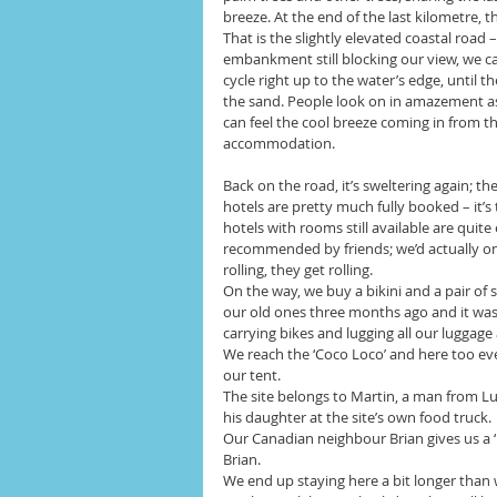
breeze. At the end of the last kilometre, 
That is the slightly elevated coastal road 
embankment still blocking our view, we ca
cycle right up to the water’s edge, until 
the sand. People look on in amazement as
can feel the cool breeze coming in from t
accommodation.
Back on the road, it’s sweltering again; the
hotels are pretty much fully booked – it’
hotels with rooms still available are quit
recommended by friends; we’d actually on
rolling, they get rolling.
On the way, we buy a bikini and a pair of
our old ones three months ago and it was 
carrying bikes and lugging all our luggage 
We reach the ‘Coco Loco’ and here too eve
our tent.
The site belongs to Martin, a man from L
his daughter at the site’s own food truck.
Our Canadian neighbour Brian gives us a ‘Li
Brian.
We end up staying here a bit longer than w