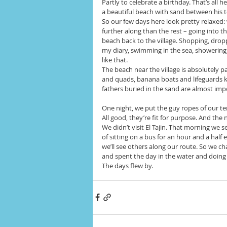
Partly to celebrate a birthday. That’s all 
a beautiful beach with sand between his t
So our few days here look pretty relaxed
further along than the rest – going into t
beach back to the village. Shopping, dropp
my diary, swimming in the sea, showering
like that.
The beach near the village is absolutely p
and quads, banana boats and lifeguards ke
fathers buried in the sand are almost impo
One night, we put the guy ropes of our tent
All good, they’re fit for purpose. And the
We didn’t visit El Tajin. That morning we s
of sitting on a bus for an hour and a half 
we’ll see others along our route. So we c
and spent the day in the water and doin
The days flew by.