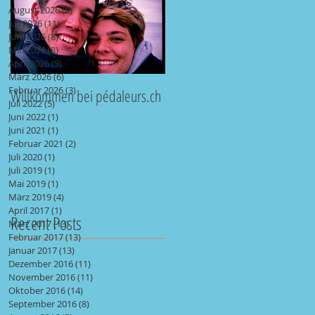
August 2026
(2)
2 Beiträge
Juli 2026
(11)
11 Beiträge
Juni 2026
(8)
8 Beiträge
Mai 2026
(8)
8 Beiträge
April 2026
(9)
9 Beiträge
März 2026
(6)
6 Beiträge
Februar 2026
(3)
3 Beiträge
Willkommen bei pédaleurs.ch
Juli 2022
(5)
5 Beiträge
Juni 2022
(1)
1 Beitrag
Juni 2021
(1)
1 Beitrag
Februar 2021
(2)
2 Beiträge
Juli 2020
(1)
1 Beitrag
Juli 2019
(1)
1 Beitrag
Mai 2019
(1)
1 Beitrag
März 2019
(4)
4 Beiträge
April 2017
(1)
1 Beitrag
Recent Posts
März 2017
(13)
13 Beiträge
Februar 2017
(13)
13 Beiträge
Januar 2017
(13)
13 Beiträge
Dezember 2016
(11)
11 Beiträge
November 2016
(11)
11 Beiträge
Oktober 2016
(14)
14 Beiträge
September 2016
(8)
8 Beiträge