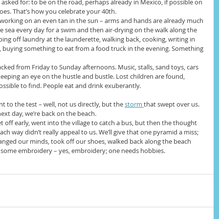
he asked for: to be on the road, perhaps already in Mexico, if possible on 
oes. That’s how you celebrate your 40th.
: working on an even tan in the sun – arms and hands are already much 
he sea every day for a swim and then air-drying on the walk along the 
ing off laundry at the launderette, walking back, cooking, writing in 
, buying something to eat from a food truck in the evening. Something 
acked from Friday to Sunday afternoons. Music, stalls, sand toys, cars 
eping an eye on the hustle and bustle. Lost children are found, 
ssible to find. People eat and drink exuberantly.
 to the test – well, not us directly, but the 
storm 
that swept over us. 
 next day, we’re back on the beach.
et off early, went into the village to catch a bus, but then the thought 
each way didn’t really appeal to us. We’ll give that one pyramid a miss; 
hanged our minds, took off our shoes, walked back along the beach 
g some embroidery – yes, embroidery; one needs hobbies.