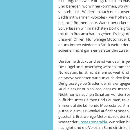
Siedlung. Der zweite bringt uns einen Pl
und bereden, wo wir herkommen, wo wir hin
verstehen es. Wir lernen auch noch unse
Säckli mit warmen «Bocoles», wir hoffen, d
pikanter Bohnenpaste. War superlecker – 
So verlassen wir im nächsten Dorf die gro
mit dem Bus anschauen gehen. Es liegt d
unseren Ohren. Nur wenige Motorräder beg
er uns immer wieder ein Stück weiter der 
scheinen nicht ganz einverstanden zu sein
Die Sonne drückt und es ist windstill, in
Die Hügel und unser Weg werden immer sa
Nordosten. Es ist nicht mehr so weit, und 
de Anaya verlassen wir nun auch den fest
Der grosse gelbe Grader, der uns entgegen
«Kiel-Kies» ist nun so lose, dass es uns sc
Nicht nur wir suchen Schatten vor der So
Zuflucht unter Palmen und Bäumen, teil
immer auf die kühlende Meeresbrise. Am 
Autos, die im 90°-Winkel auf der Strasse v
geschafft. Erst wenige Meter davor, der 
Wasser der 
Costa Esmeralda
. Wir rollen 
nachgibt und die Velos im Sand einsinken.