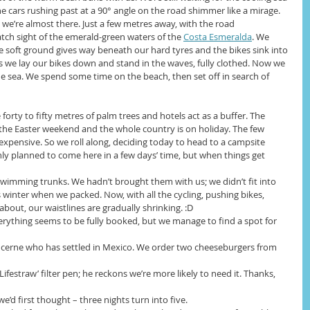
the cars rushing past at a 90° angle on the road shimmer like a mirage. 
– we’re almost there. Just a few metres away, with the road 
tch sight of the emerald-green waters of the 
Costa Esmeralda
. We 
the soft ground gives way beneath our hard tyres and the bikes sink into 
 we lay our bikes down and stand in the waves, fully clothed. Now we 
he sea. We spend some time on the beach, then set off in search of 
 forty to fifty metres of palm trees and hotels act as a buffer. The 
s the Easter weekend and the whole country is on holiday. The few 
e expensive. So we roll along, deciding today to head to a campsite 
ly planned to come here in a few days’ time, but when things get 
 swimming trunks. We hadn’t brought them with us; we didn’t fit into 
winter when we packed. Now, with all the cycling, pushing bikes, 
about, our waistlines are gradually shrinking. :D
rything seems to be fully booked, but we manage to find a spot for 
ucerne who has settled in Mexico. We order two cheeseburgers from 
festraw’ filter pen; he reckons we’re more likely to need it. Thanks, 
e’d first thought – three nights turn into five.