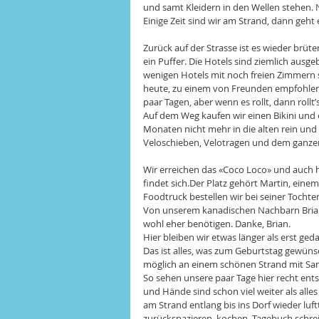
und samt Kleidern in den Wellen stehen.
Einige Zeit sind wir am Strand, dann geht
Zurück auf der Strasse ist es wieder brüte
ein Puffer. Die Hotels sind ziemlich ausg
wenigen Hotels mit noch freien Zimmern si
heute, zu einem von Freunden empfohlenen 
paar Tagen, aber wenn es rollt, dann rollt’s
Auf dem Weg kaufen wir einen Bikini und
Monaten nicht mehr in die alten rein und 
Veloschieben, Velotragen und dem ganze
Wir erreichen das «Coco Loco» und auch hie
findet sich.Der Platz gehört Martin, eine
Foodtruck bestellen wir bei seiner Tochte
Von unserem kanadischen Nachbarn Brian er
wohl eher benötigen. Danke, Brian.
Hier bleiben wir etwas länger als erst ge
Das ist alles, was zum Geburtstag gewünsc
möglich an einem schönen Strand mit San
So sehen unsere paar Tage hier recht ent
und Hände sind schon viel weiter als all
am Strand entlang bis ins Dorf wieder luf
zurückspazieren, kochen, Tagebuch schre