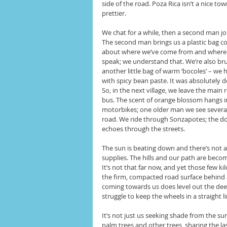
side of the road. Poza Rica isn’t a nice to
prettier.
We chat for a while, then a second man joi
The second man brings us a plastic bag c
about where we’ve come from and where we
speak; we understand that. We’re also bru
another little bag of warm ‘bocoles’ – we h
with spicy bean paste. It was absolutely d
So, in the next village, we leave the main 
bus. The scent of orange blossom hangs i
motorbikes; one older man we see several 
road. We ride through Sonzapotes; the dog
echoes through the streets.
The sun is beating down and there’s not a
supplies. The hills and our path are becom
It’s not that far now, and yet those few k
the firm, compacted road surface behind 
coming towards us does level out the deep 
struggle to keep the wheels in a straight li
It’s not just us seeking shade from the su
palm trees and other trees, sharing the las