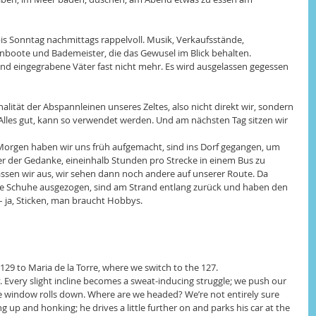
is Sonntag nachmittags rappelvoll. Musik, Verkaufsstände, 
boote und Bademeister, die das Gewusel im Blick behalten. 
d eingegrabene Väter fast nicht mehr. Es wird ausgelassen gegessen 
alität der Abspannleinen unseres Zeltes, also nicht direkt wir, sondern 
 Alles gut, kann so verwendet werden. Und am nächsten Tag sitzen wir 
 Morgen haben wir uns früh aufgemacht, sind ins Dorf gegangen, um 
r der Gedanke, eineinhalb Stunden pro Strecke in einem Bus zu 
 lassen wir aus, wir sehen dann noch andere auf unserer Route. Da 
e Schuhe ausgezogen, sind am Strand entlang zurück und haben den 
– ja, Sticken, man braucht Hobbys.
 129 to Maria de la Torre, where we switch to the 127.
y. Every slight incline becomes a sweat-inducing struggle; we push our 
he window rolls down. Where are we headed? We’re not entirely sure 
ng up and honking; he drives a little further on and parks his car at the 