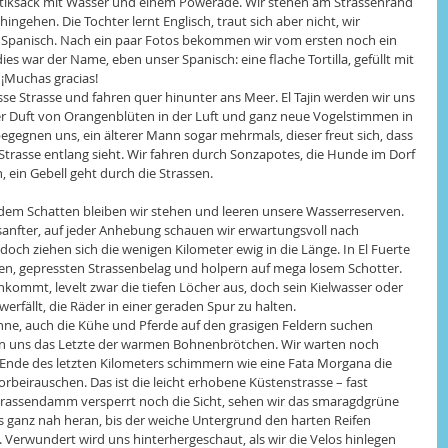
astiksack mit Wasser und einem Powerade. Wir stehen am Strassenrand 
gehen. Die Tochter lernt Englisch, traut sich aber nicht, wir 
r Spanisch. Nach ein paar Fotos bekommen wir vom ersten noch ein 
ies war der Name, eben unser Spanisch: eine flache Tortilla, gefüllt mit 
¡Muchas gracias!
sse Strasse und fahren quer hinunter ans Meer. El Tajin werden wir uns 
er Duft von Orangenblüten in der Luft und ganz neue Vogelstimmen in 
egnen uns, ein älterer Mann sogar mehrmals, dieser freut sich, dass 
Strasse entlang sieht. Wir fahren durch Sonzapotes, die Hunde im Dorf 
, ein Gebell geht durch die Strassen.
 jedem Schatten bleiben wir stehen und leeren unsere Wasserreserven. 
nfter, auf jeder Anhebung schauen wir erwartungsvoll nach 
doch ziehen sich die wenigen Kilometer ewig in die Länge. In El Fuerte 
en, gepressten Strassenbelag und holpern auf mega losem Schotter. 
kommt, levelt zwar die tiefen Löcher aus, doch sein Kielwasser oder 
hwerfällt, die Räder in einer geraden Spur zu halten.
nne, auch die Kühe und Pferde auf den grasigen Feldern suchen 
en uns das Letzte der warmen Bohnenbrötchen. Wir warten noch 
Ende des letzten Kilometers schimmern wie eine Fata Morgana die 
orbeirauschen. Das ist die leicht erhobene Küstenstrasse – fast 
Strassendamm versperrt noch die Sicht, sehen wir das smaragdgrüne 
bis ganz nah heran, bis der weiche Untergrund den harten Reifen 
 Verwundert wird uns hinterhergeschaut, als wir die Velos hinlegen 